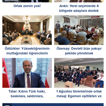
Ortak zemin yok!
Arıklı: Yerel seçimlerde 4
bölgede adaylara destek
planlıyoruz; nihai karar Parti
Meclisi’nde
Öztürkler: Yükseköğrenimin
Özersay: Devleti bize yakışır
mutfağındaki öğrencilerin
şekilde yönetmek
Cumhuriyet Meclisi’nde
şehitlerimize borcumuzdur
kongre yapması önemli
Tatar: Kıbrıs Türk halkı,
1 Ağustos törenlerinde ortak
baskılara, saldırılara,
mesaj: Egemen eşitlikten ve
ambargolara ve haksızlıklara
iki devletli çözümden geri
rağmen vatanına ve devletine
adım yok