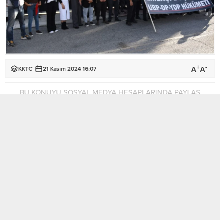
+
-
A
A
KKTC
21 Kasım 2024 16:07
BU KONUYU SOSYAL MEDYA HESAPLARINDA PAYLAŞ
Kamuda örgütlü beş sendika, hayat pahalılığı ödeneği
hesaplama yöntemi değişikliği ve Mali Protokol ile ilgili
Başbakanlık önünde basın açıklaması yaptı.
Kıbrıs Türk Amme Memurları Sendikası (KTAMS), Kıbrıs Türk
Kamu Görevlileri Sendikası (KAMUSEN), Kamu İşçileri
Sendikası (KAMU-İŞ), Kıbrıs Türk Öğretmenler Sendikası