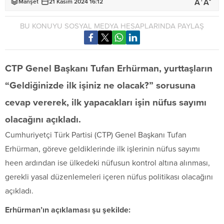
+
-
A
A
Manşet
21 Kasım 2024 16:12
BU KONUYU SOSYAL MEDYA HESAPLARINDA PAYLAŞ
CTP Genel Başkanı Tufan Erhürman, yurttaşların
“Geldiğinizde ilk işiniz ne olacak?” sorusuna
cevap vererek, ilk yapacakları işin nüfus sayımı
olacağını açıkladı.
Cumhuriyetçi Türk Partisi
(
CTP
) Genel Başkanı
Tufan
Erhürman
, göreve geldiklerinde ilk işlerinin nüfus sayımı
heen ardından ise ülkedeki nüfusun kontrol altına alınması,
gerekli yasal düzenlemeleri içeren nüfus politikası olacağını
açıkladı.
Erhürman’ın açıklaması şu şekilde: