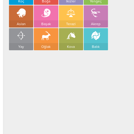
Koç
Boğa
İkizler
Yengeç
Aslan
Başak
Terazi
Akrep
Yay
Oğlak
Kova
Balık