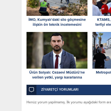
İMO, Kumyalı’daki silo göçmesine
KTAMS, 
ilişkin ön teknik incelemesini
terfiyi e
tamamladı
Ürün Solyalı: Cezaevi Müdürü’ne
Metropol
verilen yetki, yargı kararlarına
müdahaledir
ZİYARETÇİ YORUMLARI
Henüz yorum yapılmamış. İlk yorumu aşağıdaki form aracıl