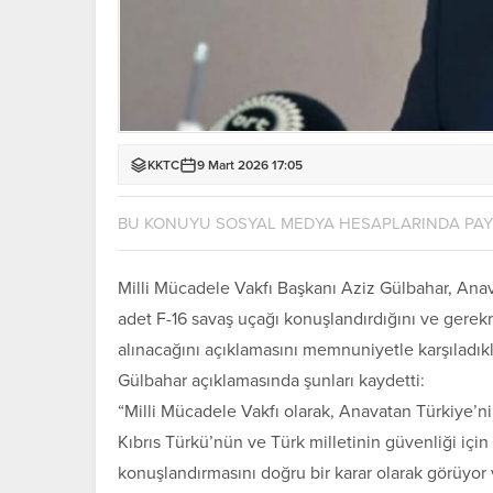
KKTC
9 Mart 2026 17:05
BU KONUYU SOSYAL MEDYA HESAPLARINDA PA
Milli Mücadele Vakfı Başkanı Aziz Gülbahar, Anav
adet F-16 savaş uçağı konuşlandırdığını ve gerek
alınacağını açıklamasını memnuniyetle karşıladıklar
Gülbahar açıklamasında şunları kaydetti:
“Milli Mücadele Vakfı olarak, Anavatan Türkiye’
Kıbrıs Türkü’nün ve Türk milletinin güvenliği içi
konuşlandırmasını doğru bir karar olarak görüyor