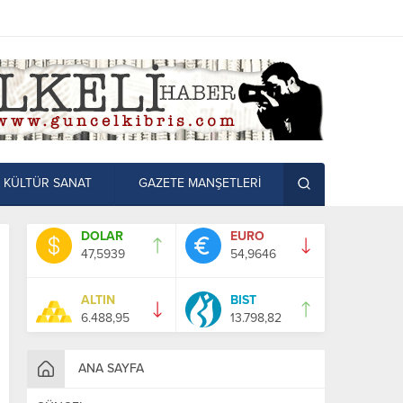
KÜLTÜR SANAT
GAZETE MANŞETLERİ
DOLAR
EURO
47,5939
54,9646
ALTIN
BIST
6.488,95
13.798,82
ANA SAYFA