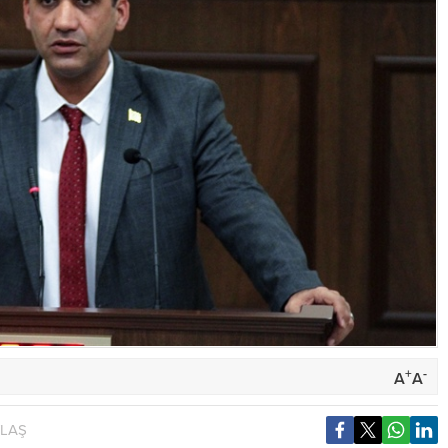
+
-
A
A
YLAŞ