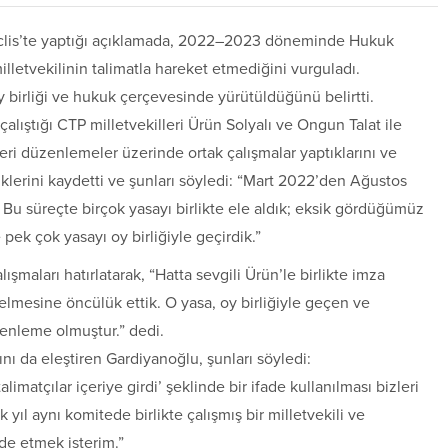
eclis’te yaptığı açıklamada, 2022–2023 döneminde Hukuk
lletvekilinin talimatla hareket etmediğini vurguladı.
 birliği ve hukuk çerçevesinde yürütüldüğünü belirtti.
ıştığı CTP milletvekilleri Ürün Solyalı ve Ongun Talat ile
kleri düzenlemeler üzerinde ortak çalışmalar yaptıklarını ve
klerini kaydetti ve şunları söyledi: “Mart 2022’den Ağustos
 Bu süreçte birçok yasayı birlikte ele aldık; eksik gördüğümüz
pek çok yasayı oy birliğiyle geçirdik.”
lışmaları hatırlatarak, “Hatta sevgili Ürün’le birlikte imza
lmesine öncülük ettik. O yasa, oy birliğiyle geçen ve
üzenleme olmuştur.” dedi.
ını da eleştiren Gardiyanoğlu, şunları söyledi:
alimatçılar içeriye girdi’ şeklinde bir ifade kullanılması bizleri
yıl aynı komitede birlikte çalışmış bir milletvekili ve
ade etmek isterim.”