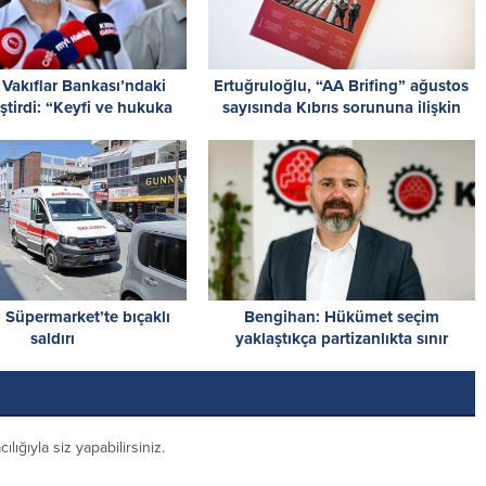
Vakıflar Bankası’ndaki
Ertuğruloğlu, “AA Brifing” ağustos
leştirdi: “Keyfi ve hukuka
sayısında Kıbrıs sorununa ilişkin
aykırı”
analizini paylaştı
 Süpermarket’te bıçaklı
Bengihan: Hükümet seçim
saldırı
yaklaştıkça partizanlıkta sınır
tanımıyor
ığıyla siz yapabilirsiniz.