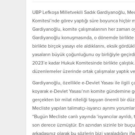
UBP Lefkoşa Milletvekili Sadık Gardiyanoğlu, M
Komitesi’nde görev yaptığı süre boyunca hiçbir mi
Gardiyanoğlu, komite çalışmalarının her zaman oy
Gardiyanoğlu konuşmasında, o dönemde birlikte çal
birlikte birçok yasayı ele aldıklarını, eksik gördü
yasaların büyük çoğunluğunu oy birliğiyle geçirdi
2023’e kadar Hukuk Komitesinde birlikte çalıştık.
düzenlemeler üzerinde ortak çalışmalar yaptık ve 
Gardiyanoğlu, özellikle e-Devlet Yasası ile ilgili ça
koyarak e-Devlet Yasası’nın komite gündemine ge
gerçekten bir milat niteliği taşıyan önemli bir d
Mecliste yapılan talimatçı-isyancı ayrımı yorumlar
“Bugün Mecliste canlı yayında ‘isyancılar ayrıldı, t
son derece üzmüştür. En azından sizinle bir buçuk 
arkadaşınız olarak bu sözlerin bizi yaraladığını if