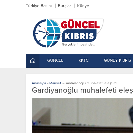
Türkiye Basını
Burçlar
Künye
GÜNCEL
KKTC
GÜNEY KIBRIS
Anasayfa
»
Manşet
»
Gardiyanoğlu muhalefeti eleştirdi
Gardiyanoğlu muhalefeti eleşt