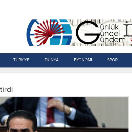
TÜRKİYE
DÜNYA
EKONOMİ
SPOR
irdi