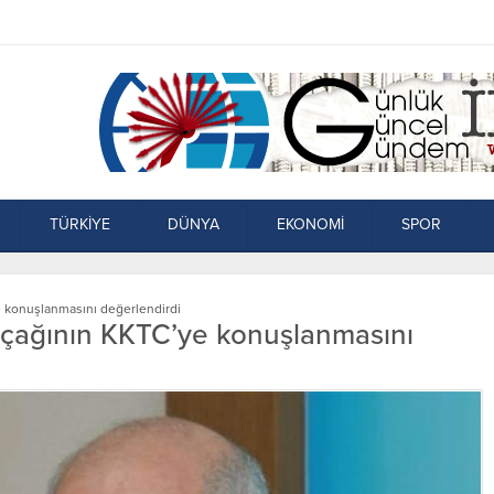
TÜRKİYE
DÜNYA
EKONOMİ
SPOR
e konuşlanmasını değerlendirdi
uçağının KKTC’ye konuşlanmasını