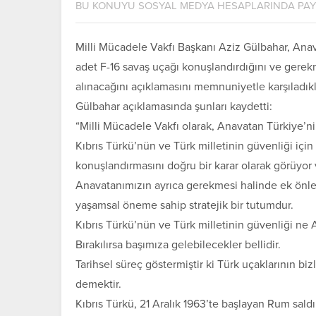
BU KONUYU SOSYAL MEDYA HESAPLARINDA PA
Milli Mücadele Vakfı Başkanı Aziz Gülbahar, Anav
adet F-16 savaş uçağı konuşlandırdığını ve gerek
alınacağını açıklamasını memnuniyetle karşıladıklar
Gülbahar açıklamasında şunları kaydetti:
“Milli Mücadele Vakfı olarak, Anavatan Türkiye’
Kıbrıs Türkü’nün ve Türk milletinin güvenliği içi
konuşlandırmasını doğru bir karar olarak görüyor
Anavatanımızın ayrıca gerekmesi halinde ek önleml
yaşamsal öneme sahip stratejik bir tutumdur.
Kıbrıs Türkü’nün ve Türk milletinin güvenliği ne 
Bırakılırsa başımıza gelebilecekler bellidir.
Tarihsel süreç göstermiştir ki Türk uçaklarının bi
demektir.
Kıbrıs Türkü, 21 Aralık 1963’te başlayan Rum sald