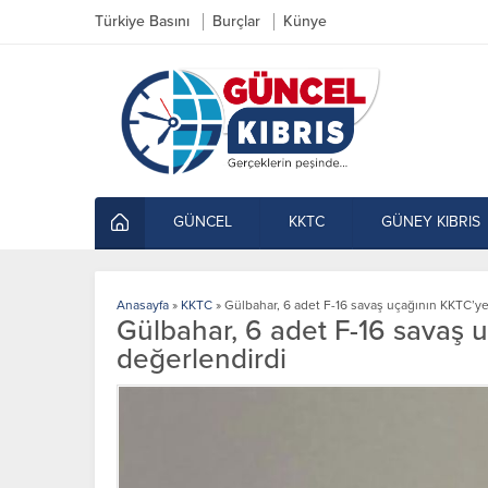
Türkiye Basını
Burçlar
Künye
GÜNCEL
KKTC
GÜNEY KIBRIS
Anasayfa
»
KKTC
»
Gülbahar, 6 adet F-16 savaş uçağının KKTC’y
Gülbahar, 6 adet F-16 savaş 
değerlendirdi