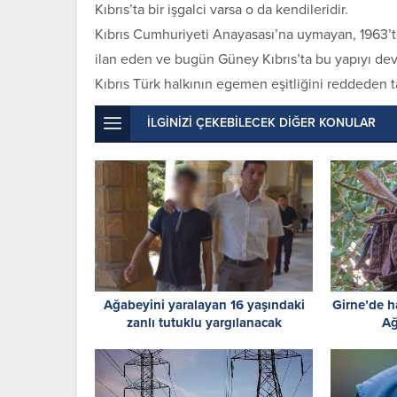
Kıbrıs’ta bir işgalci varsa o da kendileridir.
Kıbrıs Cumhuriyeti Anayasası’na uymayan, 1963’te 
ilan eden ve bugün Güney Kıbrıs’ta bu yapıyı de
Kıbrıs Türk halkının egemen eşitliğini reddeden ta
İLGİNİZİ ÇEKEBİLECEK DİĞER KONULAR
Ağabeyini yaralayan 16 yaşındaki
Girne’de 
zanlı tutuklu yargılanacak
Ağ