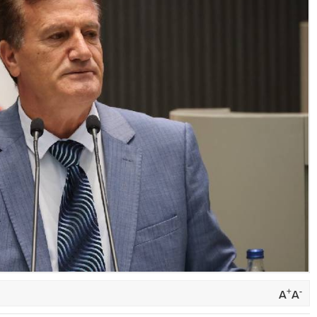
+
-
A
A