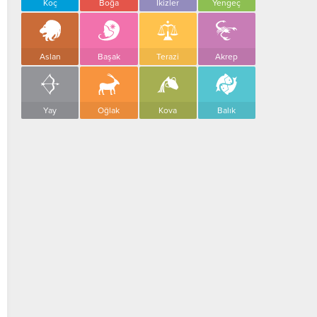
Koç
Boğa
İkizler
Yengeç
Aslan
Başak
Terazi
Akrep
Yay
Oğlak
Kova
Balık