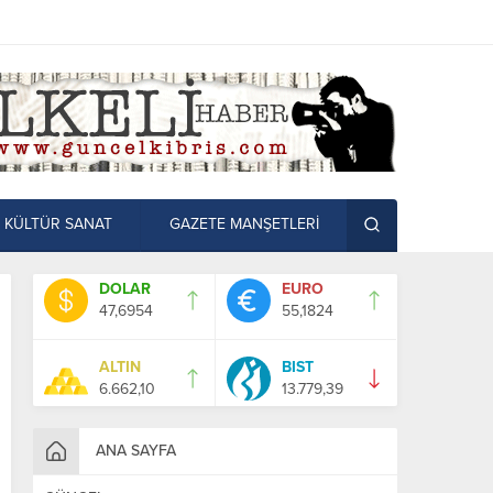
KÜLTÜR SANAT
GAZETE MANŞETLERİ
DOLAR
EURO
47,6954
55,1824
ALTIN
BIST
6.662,10
13.779,39
ANA SAYFA