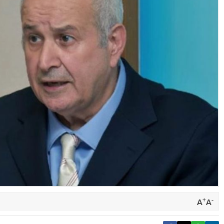
+
-
A
A