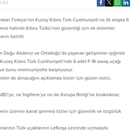
YLAŞ
atan Türkiye’nin Kuzey Kıbrıs Türk Cumhuriyeti’ne ilk etapta 6
mesi halinde Kıbrıs Türkü’nün güvenliği için ek önlemler
ını belirtti.
nin Doğu Akdeniz ve Ortadoğu’da yaşanan gelişmeler ışığında
n Kuzey Kıbrıs Türk Cumhuriyeti’nde 6 adet F-16 savaş uçağı
 ve bunu memnuniyetle karşılıyoruz.
er de alınacağını açıklaması bizler için güven verici,
ABD’ye, ne İngiltere’ye ne de Avrupa Birliği’ne bırakılamaz.
zlerin üzerine kanat germesi bizler için güvenlik ve özgürlük
ırılarının Türk uçaklarının Lefkoşa üzerinde uçmasıyla