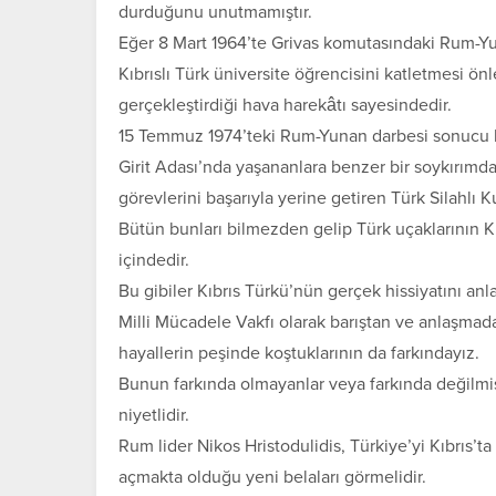
durduğunu unutmamıştır.
Eğer 8 Mart 1964’te Grivas komutasındaki Rum-Yu
Kıbrıslı Türk üniversite öğrencisini katletmesi ö
gerçekleştirdiği hava harekâtı sayesindedir.
15 Temmuz 1974’teki Rum-Yunan darbesi sonucu k
Girit Adası’nda yaşananlara benzer bir soykırım
görevlerini başarıyla yerine getiren Türk Silahlı K
Bütün bunları bilmezden gelip Türk uçaklarının K
içindedir.
Bu gibiler Kıbrıs Türkü’nün gerçek hissiyatını anl
Milli Mücadele Vakfı olarak barıştan ve anlaşmadan
hayallerin peşinde koştuklarının da farkındayız.
Bunun farkında olmayanlar veya farkında değilmi
niyetlidir.
Rum lider Nikos Hristodulidis, Türkiye’yi Kıbrıs’ta
açmakta olduğu yeni belaları görmelidir.