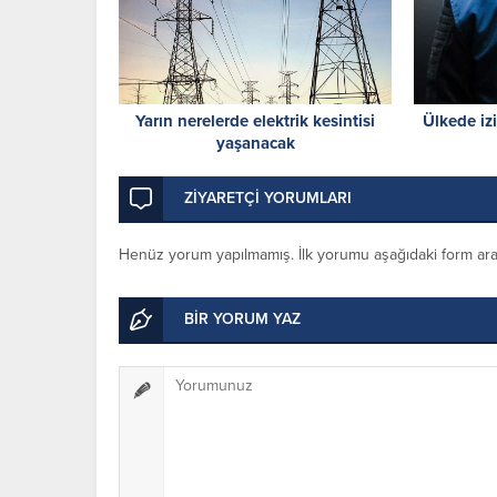
Yarın nerelerde elektrik kesintisi
Ülkede iz
yaşanacak
ZİYARETÇİ YORUMLARI
Henüz yorum yapılmamış. İlk yorumu aşağıdaki form aracıl
BİR YORUM YAZ