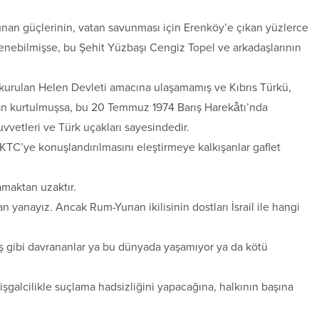
nan güçlerinin, vatan savunması için Erenköy’e çıkan yüzlerce
nlenebilmişse, bu Şehit Yüzbaşı Cengiz Topel ve arkadaşlarının
urulan Helen Devleti amacına ulaşamamış ve Kıbrıs Türkü,
dan kurtulmuşsa, bu 20 Temmuz 1974 Barış Harekâtı’nda
uvvetleri ve Türk uçakları sayesindedir.
KTC’ye konuşlandırılmasını eleştirmeye kalkışanlar gaflet
amaktan uzaktır.
 yanayız. Ancak Rum-Yunan ikilisinin dostları İsrail ile hangi
ş gibi davrananlar ya bu dünyada yaşamıyor ya da kötü
 işgalcilikle suçlama hadsizliğini yapacağına, halkının başına