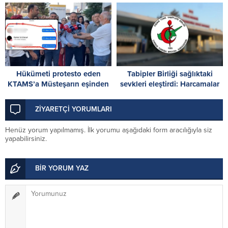
toplam 55 yıl hapis
Hükümeti protesto eden
Tabipler Birliği sağlıktaki
KTAMS’a Müsteşarın eşinden
sevkleri eleştirdi: Harcamalar
destek: Kalpli emoji dikkat
kamuoyuyla paylaşılmalı!
çekti
ZİYARETÇİ YORUMLARI
Henüz yorum yapılmamış. İlk yorumu aşağıdaki form aracılığıyla siz
yapabilirsiniz.
BİR YORUM YAZ