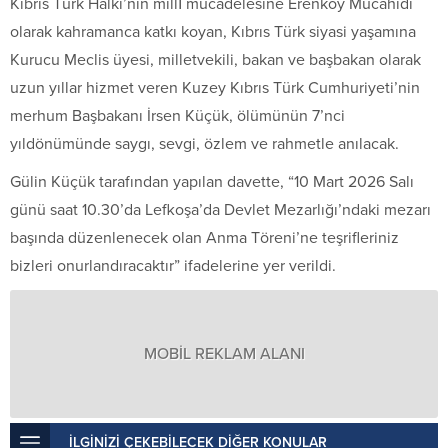
Kıbrıs Türk Halkı’nın millî mücadelesine Erenköy Mücahidi
olarak kahramanca katkı koyan, Kıbrıs Türk siyasi yaşamına
Kurucu Meclis üyesi, milletvekili, bakan ve başbakan olarak
uzun yıllar hizmet veren Kuzey Kıbrıs Türk Cumhuriyeti’nin
merhum Başbakanı İrsen Küçük, ölümünün 7’nci
yıldönümünde saygı, sevgi, özlem ve rahmetle anılacak.
Gülin Küçük tarafından yapılan davette, “10 Mart 2026 Salı
günü saat 10.30’da Lefkoşa’da Devlet Mezarlığı’ndaki mezarı
başında düzenlenecek olan Anma Töreni’ne teşrifleriniz
bizleri onurlandıracaktır” ifadelerine yer verildi.
MOBİL REKLAM ALANI
İLGİNİZİ ÇEKEBİLECEK DİĞER KONULAR