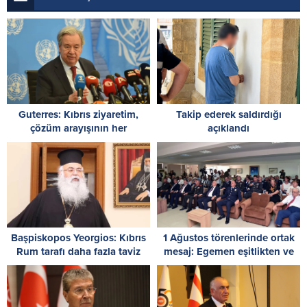
Guterres: Kıbrıs ziyaretim,
Takip ederek saldırdığı
çözüm arayışının her
açıklandı
zamankinden daha acil
olduğunu gösterdi
Başpiskopos Yeorgios: Kıbrıs
1 Ağustos törenlerinde ortak
Rum tarafı daha fazla taviz
mesaj: Egemen eşitlikten ve
vermemeli
iki devletli çözümden geri
adım yok