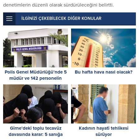
denetimlerin düzenli olarak sürdürüleceğini belirtti.
İLGİNİZİ ÇEKEBİLECEK DİĞER KONULAR
Polis Genel Müdürlüğü’nde 5
Bu hafta hava nasıl olacak?
müdür ve 142 personelin
görev yeri değiştirildi
Girne’deki toplu tecavüz
Kadının hayati tehlikesi
davasında karar: 5 sanığa
sürüyor