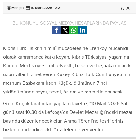
+
-
A
A
Manşet
10 Mart 2026 10:21
BU KONUYU SOSYAL MEDYA HESAPLARINDA PAYLAŞ
Kıbrıs Türk Halkı’nın millî mücadelesine Erenköy Mücahidi
olarak kahramanca katkı koyan, Kıbrıs Türk siyasi yaşamına
Kurucu Meclis üyesi, milletvekili, bakan ve başbakan olarak
uzun yıllar hizmet veren Kuzey Kıbrıs Türk Cumhuriyeti’nin
merhum Başbakanı İrsen Küçük, ölümünün 7’nci
yıldönümünde saygı, sevgi, özlem ve rahmetle anılacak.
Gülin Küçük tarafından yapılan davette, “10 Mart 2026 Salı
günü saat 10.30’da Lefkoşa’da Devlet Mezarlığı’ndaki mezarı
başında düzenlenecek olan Anma Töreni’ne teşrifleriniz
bizleri onurlandıracaktır” ifadelerine yer verildi.