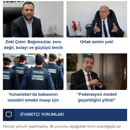
vermemeli
Zeki Çeler: Bağımsızlar, zoru
Ortak zemin yok!
değil, kolayı ve güçlüyü tercih
etti
Yunanistan’da babasının
“Federasyon modeli
cesedini emekli maaşı için
geçerliliğini yitirdi”
dondurucuda saklayan kişi
yakalandı
ZİYARETÇİ YORUMLARI
Henüz yorum yapılmamış. İlk yorumu aşağıdaki form aracılığıyla siz