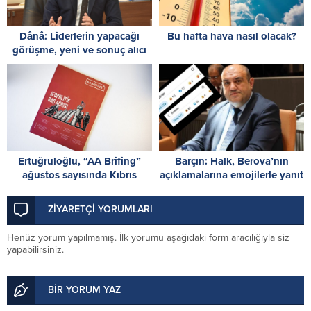
Dânâ: Liderlerin yapacağı
Bu hafta hava nasıl olacak?
görüşme, yeni ve sonuç alıcı
5+1 toplantısına hazırlık
niteliği taşıyor
Ertuğruloğlu, “AA Brifing”
Barçın: Halk, Berova’nın
ağustos sayısında Kıbrıs
açıklamalarına emojilerle yanıt
sorununa ilişkin analizini
veriyor
paylaştı
ZİYARETÇİ YORUMLARI
Henüz yorum yapılmamış. İlk yorumu aşağıdaki form aracılığıyla siz
yapabilirsiniz.
BİR YORUM YAZ