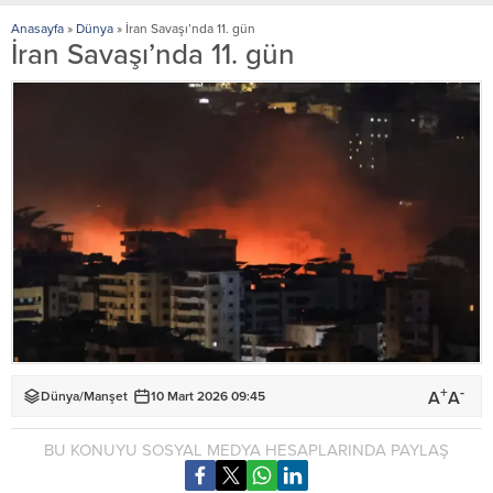
Anasayfa
»
Dünya
»
İran Savaşı’nda 11. gün
İran Savaşı’nda 11. gün
+
-
A
A
Dünya
/
Manşet
10 Mart 2026 09:45
BU KONUYU SOSYAL MEDYA HESAPLARINDA PAYLAŞ