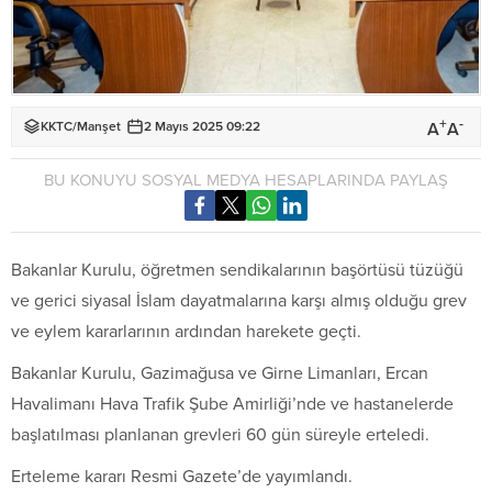
+
-
A
A
KKTC
/
Manşet
2 Mayıs 2025 09:22
BU KONUYU SOSYAL MEDYA HESAPLARINDA PAYLAŞ
Bakanlar Kurulu, öğretmen sendikalarının başörtüsü tüzüğü
ve gerici siyasal İslam dayatmalarına karşı almış olduğu grev
ve eylem kararlarının ardından harekete geçti.
Bakanlar Kurulu, Gazimağusa ve Girne Limanları, Ercan
Havalimanı Hava Trafik Şube Amirliği’nde ve hastanelerde
başlatılması planlanan grevleri 60 gün süreyle erteledi.
Erteleme kararı Resmi Gazete’de yayımlandı.