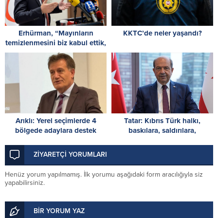
Erhürman, “Mayınların
KKTC’de neler yaşandı?
temizlenmesini biz kabul ettik,
Rum tarafı reddetti”
Arıklı: Yerel seçimlerde 4
Tatar: Kıbrıs Türk halkı,
bölgede adaylara destek
baskılara, saldırılara,
planlıyoruz; nihai karar Parti
ambargolara ve haksızlıklara
Meclisi’nde
rağmen vatanına ve devletine
ZİYARETÇİ YORUMLARI
sahip çıktı
Henüz yorum yapılmamış. İlk yorumu aşağıdaki form aracılığıyla siz
yapabilirsiniz.
BİR YORUM YAZ