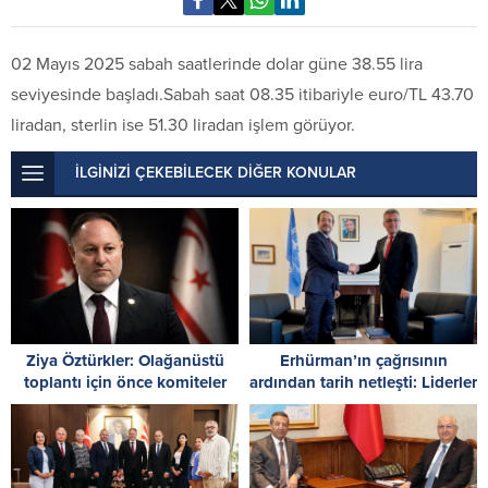
02 Mayıs 2025 sabah saatlerinde dolar güne 38.55 lira
seviyesinde başladı.Sabah saat 08.35 itibariyle euro/TL 43.70
liradan, sterlin ise 51.30 liradan işlem görüyor.
İLGİNİZİ ÇEKEBİLECEK DİĞER KONULAR
Ziya Öztürkler: Olağanüstü
Erhürman’ın çağrısının
toplantı için önce komiteler
ardından tarih netleşti: Liderler
gerekli kararları üretmelidir
26 Ağustos’ta buluşuyor