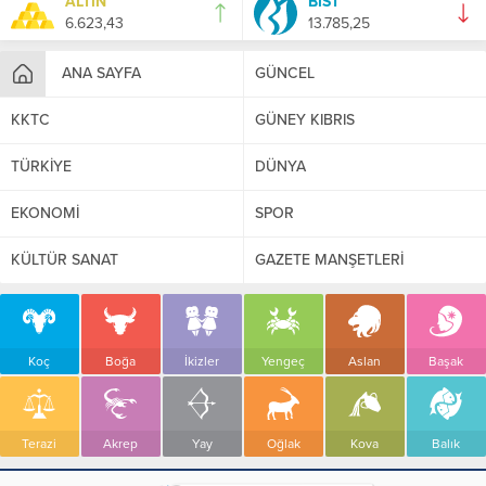
ALTIN
BIST
6.623,43
13.785,25
ANA SAYFA
GÜNCEL
KKTC
GÜNEY KIBRIS
TÜRKİYE
DÜNYA
EKONOMİ
SPOR
KÜLTÜR SANAT
GAZETE MANŞETLERİ
Koç
Boğa
İkizler
Yengeç
Aslan
Başak
Terazi
Akrep
Yay
Oğlak
Kova
Balık