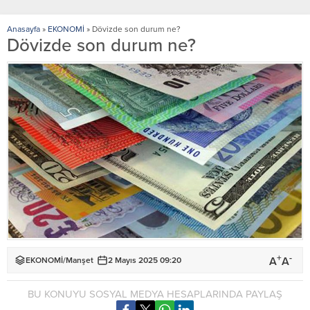
Anasayfa
»
EKONOMİ
»
Dövizde son durum ne?
Dövizde son durum ne?
+
-
A
A
EKONOMİ
/
Manşet
2 Mayıs 2025 09:20
BU KONUYU SOSYAL MEDYA HESAPLARINDA PAYLAŞ