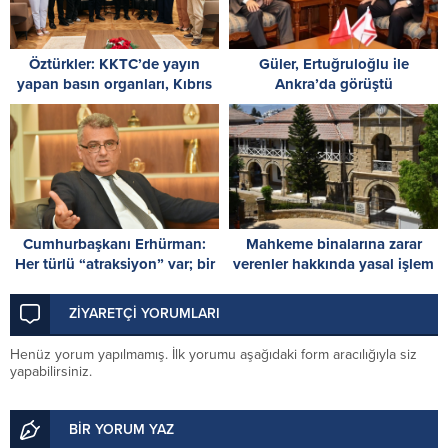
Öztürkler: KKTC’de yayın
Güler, Ertuğruloğlu ile
yapan basın organları, Kıbrıs
Ankra’da görüştü
Türk halkının sesidir
Cumhurbaşkanı Erhürman:
Mahkeme binalarına zarar
Her türlü “atraksiyon” var; bir
verenler hakkında yasal işlem
ciddiyet eksik
başlatıldı
ZİYARETÇİ YORUMLARI
Henüz yorum yapılmamış. İlk yorumu aşağıdaki form aracılığıyla siz
yapabilirsiniz.
BİR YORUM YAZ