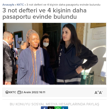
Anasayfa
»
KKTC
»
3 not defteri ve 4 kişinin daha pasaportu evinde bulundu
3 not defteri ve 4 kişinin daha
pasaportu evinde bulundu
+
-
A
A
KKTC
2 Aralık 2022 16:11
BU KONUYU SOSYAL MEDYA HESAPLARINDA PAYLAŞ