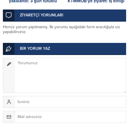
yakalandı: 3 gün tutuklu
KTMMOB’ye ziyaret: İş birliği
kalacak
olanakları değerlendirildi
ZİYARETÇİ YORUMLARI
Henüz yorum yapılmamış. İlk yorumu aşağıdaki form aracılığıyla siz
yapabilirsiniz.
BİR YORUM YAZ