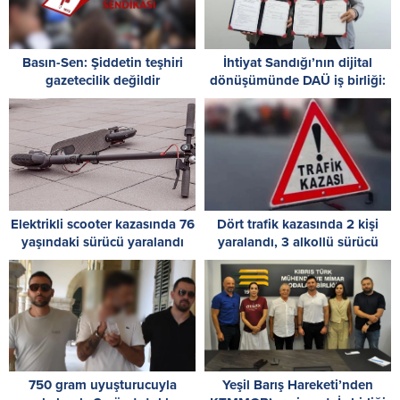
Basın-Sen: Şiddetin teşhiri
İhtiyat Sandığı’nın dijital
gazetecilik değildir
dönüşümünde DAÜ iş birliği:
Protokol imzalandı
Elektrikli scooter kazasında 76
Dört trafik kazasında 2 kişi
yaşındaki sürücü yaralandı
yaralandı, 3 alkollü sürücü
tespit edildi
750 gram uyuşturucuyla
Yeşil Barış Hareketi’nden