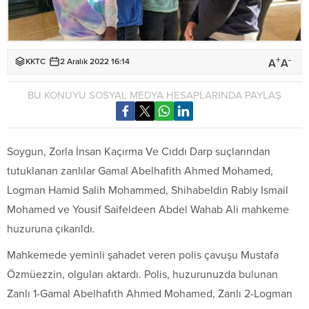
+
-
A
A
KKTC
2 Aralık 2022 16:14
BU KONUYU SOSYAL MEDYA HESAPLARINDA PAYLAŞ
Soygun, Zorla İnsan Kaçırma Ve Cıddı Darp suçlarından
tutuklanan zanlılar Gamal Abelhafith Ahmed Mohamed,
Logman Hamid Salih Mohammed, Shihabeldin Rabiy Ismail
Mohamed ve Yousif Saifeldeen Abdel Wahab Ali mahkeme
huzuruna çıkarıldı.
Mahkemede yeminli şahadet veren polis çavuşu Mustafa
Özmüezzin, olguları aktardı. Polis, huzurunuzda bulunan
Zanlı 1-Gamal Abelhafıth Ahmed Mohamed, Zanlı 2-Logman