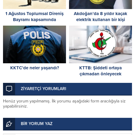
1 Ağustos Toplumsal Direniş
Akdoğan’da 8 yıldır kaçak
Bayramı kapsamında
elektrik kullanan bir kişi
Cumhuriyet Parkı’nda çelenk
tutuklandı
töreni
KKTC’de neler yaşandı?
KTTB: Şiddeti ortaya
çıkmadan önleyecek
mekanizmaları güçlendirmek
zorundayız
ZİYARETÇİ YORUMLARI
Henüz yorum yapılmamış. İlk yorumu aşağıdaki form aracılığıyla siz
yapabilirsiniz.
BİR YORUM YAZ