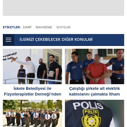
ETİKETLER:
DARP
MAHKEME
SOYGUN
İLGİNİZİ ÇEKEBİLECEK DİĞER KONULAR
İskele Belediyesi ile
Çalıştığı şirkete ait elektrik
Fizyoterapistler Derneği’nden
kablolarını çalmakla itham
Ötüken Özel Eğitim Okulu’na
edildi
ziyaret