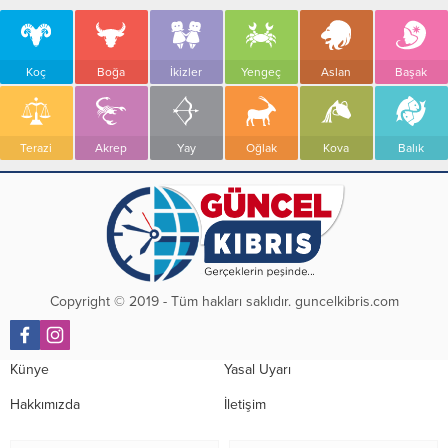
Koç
Boğa
İkizler
Yengeç
Aslan
Başak
Terazi
Akrep
Yay
Oğlak
Kova
Balık
Copyright © 2019 - Tüm hakları saklıdır. guncelkibris.com
Künye
Yasal Uyarı
Hakkımızda
İletişim