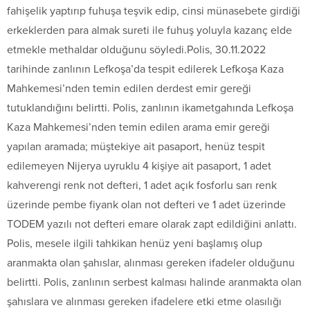
fahişelik yaptırıp fuhuşa teşvik edip, cinsi münasebete girdiği
erkeklerden para almak sureti ile fuhuş yoluyla kazanç elde
etmekle methaldar olduğunu söyledi.Polis, 30.11.2022
tarihinde zanlının Lefkoşa’da tespit edilerek Lefkoşa Kaza
Mahkemesi’nden temin edilen derdest emir gereği
tutuklandığını belirtti. Polis, zanlının ikametgahında Lefkoşa
Kaza Mahkemesi’nden temin edilen arama emir gereği
yapılan aramada; müştekiye ait pasaport, henüz tespit
edilemeyen Nijerya uyruklu 4 kişiye ait pasaport, 1 adet
kahverengi renk not defteri, 1 adet açık fosforlu sarı renk
üzerinde pembe fiyank olan not defteri ve 1 adet üzerinde
TODEM yazılı not defteri emare olarak zapt edildiğini anlattı.
Polis, mesele ilgili tahkikan henüz yeni başlamış olup
aranmakta olan şahıslar, alınması gereken ifadeler olduğunu
belirtti. Polis, zanlının serbest kalması halinde aranmakta olan
şahıslara ve alınması gereken ifadelere etki etme olasılığı