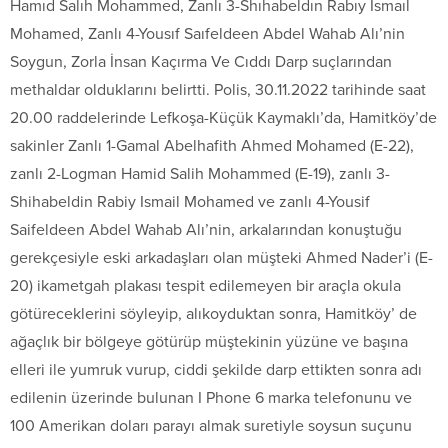
Hamıd Salıh Mohammed, Zanlı 3-Shıhabeldın Rabıy Ismaıl
Mohamed, Zanlı 4-Yousıf Saıfeldeen Abdel Wahab Alı’nin
Soygun, Zorla İnsan Kaçırma Ve Cıddı Darp suçlarından
methaldar olduklarını belirtti. Polis, 30.11.2022 tarihinde saat
20.00 raddelerinde Lefkoşa-Küçük Kaymaklı’da, Hamitköy’de
sakinler Zanlı 1-Gamal Abelhafith Ahmed Mohamed (E-22),
zanlı 2-Logman Hamid Salih Mohammed (E-19), zanlı 3-
Shihabeldin Rabiy Ismail Mohamed ve zanlı 4-Yousif
Saifeldeen Abdel Wahab Alı’nin, arkalarından konuştuğu
gerekçesiyle eski arkadaşları olan müşteki Ahmed Nader’i (E-
20) ikametgah plakası tespit edilemeyen bir araçla okula
götüreceklerini söyleyip, alıkoyduktan sonra, Hamitköy’ de
ağaçlık bir bölgeye götürüp müştekinin yüzüne ve başına
elleri ile yumruk vurup, ciddi şekilde darp ettikten sonra adı
edilenin üzerinde bulunan I Phone 6 marka telefonunu ve
100 Amerikan doları parayı almak suretiyle soysun suçunu