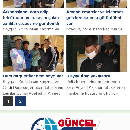
Arkadaşlarını darp edip
Aranan emareler ve izlenmesi
telefonunu ve parasını çalan
gereken kamera görüntüleri
zanlılar cezaevine gönderildi
var
Soygun, Zorla İnsan Kaçırma Ve
Soygun, Zorla İnsan Kaçırma Ve
Cıddı Darp suçlarından tutuklanan
Cıddı Darp suçlarından tutuklanan
zanlılar Gamal Abelhafith Ahmed
zanlılar Gamal Abelhafith Ahmed
Mohamed, Logman...
Mohamed, Logman...
Hem darp ettiler hem soydular
3 aylık firari yakalandı
Soygun, Zorla İnsan Kaçırma Ve
Polis hücrelerinden firar eden
Cıddı Darp suçlarından tutuklanan
zanlı Veysel Akpınar tutuklanarak
zanlılar Gamal Abelhafith Ahmed
mahkeme huzuruna çıkarıldı.
Mohamed, Logman...
Mahkemede yeminli şahadet
1
2
veren...