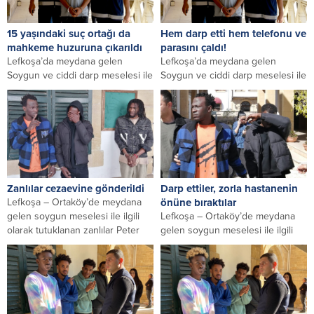
15 yaşındaki suç ortağı da
Hem darp etti hem telefonu ve
mahkeme huzuruna çıkarıldı
parasını çaldı!
Lefkoşa’da meydana gelen
Lefkoşa’da meydana gelen
Soygun ve ciddi darp meselesi ile
Soygun ve ciddi darp meselesi ile
ilgili olarak tutuklanan zanlı Murat
ilgili olarak tutuklanan zanlı Murat
Gören...
Gören...
Zanlılar cezaevine gönderildi
Darp ettiler, zorla hastanenin
Lefkoşa – Ortaköy’de meydana
önüne bıraktılar
gelen soygun meselesi ile ilgili
Lefkoşa – Ortaköy’de meydana
olarak tutuklanan zanlılar Peter
gelen soygun meselesi ile ilgili
Ajibola Olayori,...
olarak tutuklanan zanlılar Peter
Ajibola Olayori...