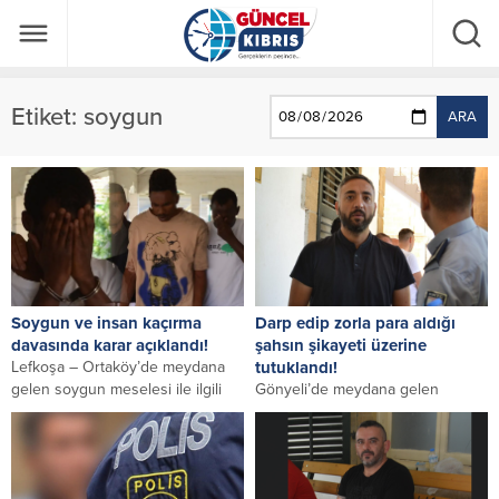
Etiket:
soygun
ARA
Soygun ve insan kaçırma
Darp edip zorla para aldığı
davasında karar açıklandı!
şahsın şikayeti üzerine
Lefkoşa – Ortaköy’de meydana
tutuklandı!
gelen soygun meselesi ile ilgili
Gönyeli’de meydana gelen
olarak yargılanan Peter Ajibola
“soygun, şiddet kullanma tehditti
Olayori, Isaac...
ve ciddi darp” suçlarından
tutuklanan Serkan Doğan
bugün ...