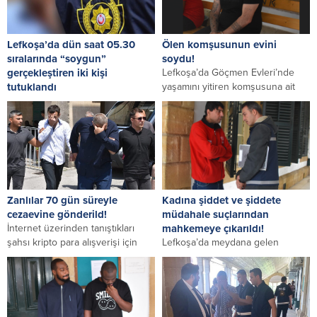
Lefkoşa’da dün saat 05.30
Ölen komşusunun evini
sıralarında “soygun”
soydu!
gerçekleştiren iki kişi
Lefkoşa’da Göçmen Evleri’nde
tutuklandı
yaşamını yitiren komşusuna ait
Lefkoşa’da dün saat 05.30
eve girip, hırsızlık yapan Hasan
sıralarında “soygun”
Tatlıyay tutuklanarak bugün...
gerçekleştiren iki kişi tutuklandı.
Polis Basın Subaylığı’ndan verilen
bilgiye...
Zanlılar 70 gün süreyle
Kadına şiddet ve şiddete
cezaevine gönderild!
müdahale suçlarından
İnternet üzerinden tanıştıkları
mahkemeye çıkarıldı!
şahsı kripto para alışverişi için
Lefkoşa’da meydana gelen
evlerine çağırıp, ellerini ve
‘soygun, geceleyin ev açma, kastı
ayaklarını bağladıktan sonra...
hasar, koruma emrine riayetsizlik,
mülke tecavüz, sarhoşluk,...