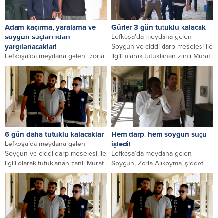
Adam kaçırma, yaralama ve
Gürler 3 gün tutuklu kalacak
soygun suçlarından
Lefkoşa’da meydana gelen
yargılanacaklar!
Soygun ve ciddi darp meselesi ile
Lefkoşa’da meydana gelen “zorla
ilgili olarak tutuklanan zanlı Murat
insan Kaçırma, soygun, araç
Gören...
içinden sirkat, ciddi darp ve darp”
suçları...
6 gün daha tutuklu kalacaklar
Hem darp, hem soygun suçu
Lefkoşa’da meydana gelen
işledi!
Soygun ve ciddi darp meselesi ile
Lefkoşa’da meydana gelen
ilgili olarak tutuklanan zanlı Murat
Soygun, Zorla Alıkoyma, şiddet
Gören...
Tehdidi ve Ciddi Darp suçlarında
tutuklanan zanlı Festus...