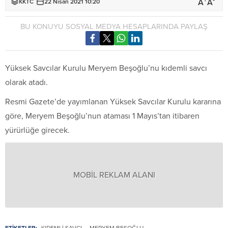
+
-
A
A
KKTC
22 Nisan 2021 10:20
BU KONUYU SOSYAL MEDYA HESAPLARINDA PAYLAŞ
Yüksek Savcılar Kurulu Meryem Beşoğlu’nu kıdemli savcı
olarak atadı.
Resmi Gazete’de yayımlanan Yüksek Savcılar Kurulu kararına
göre, Meryem Beşoğlu’nun ataması 1 Mayıs’tan itibaren
yürürlüğe girecek.
MOBİL REKLAM ALANI
ETİKETLER:
KIDEMLI SAVCI
MERYEM BEŞOĞLU