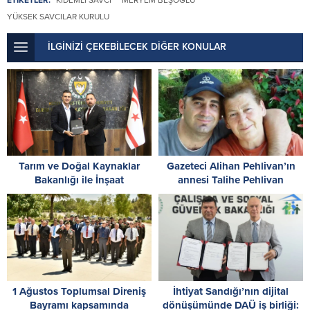
YÜKSEK SAVCILAR KURULU
İLGİNİZİ ÇEKEBİLECEK DİĞER KONULAR
Tarım ve Doğal Kaynaklar
Gazeteci Alihan Pehlivan’ın
Bakanlığı ile İnşaat
annesi Talihe Pehlivan
Mühendisleri Odası arasında iş
hayatını kaybetti
birliği protokolü imzalandı
1 Ağustos Toplumsal Direniş
İhtiyat Sandığı’nın dijital
Bayramı kapsamında
dönüşümünde DAÜ iş birliği: