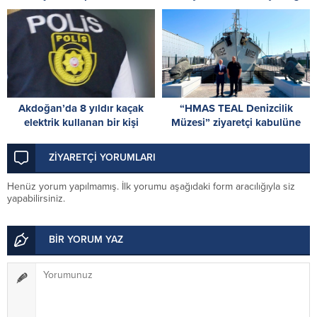
Cumhuriyet Parkı’nda çelenk
Protokol imzalandı
töreni
Akdoğan’da 8 yıldır kaçak
“HMAS TEAL Denizcilik
elektrik kullanan bir kişi
Müzesi” ziyaretçi kabulüne
tutuklandı
başladı
ZİYARETÇİ YORUMLARI
Henüz yorum yapılmamış. İlk yorumu aşağıdaki form aracılığıyla siz
yapabilirsiniz.
BİR YORUM YAZ