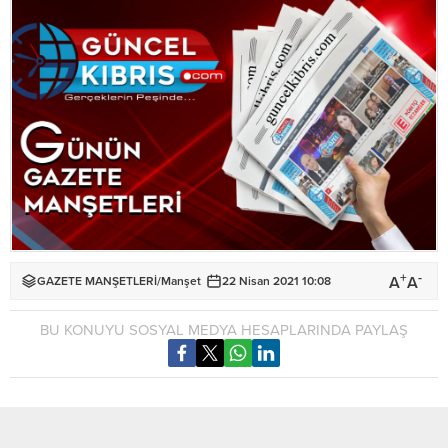
+
-
A
A
GAZETE MANŞETLERİ
/
Manşet
22 Nisan 2021 10:08
BU KONUYU SOSYAL MEDYA HESAPLARINDA PAYLAŞ
Warning
: Undefined variable $galleryFullScreen in