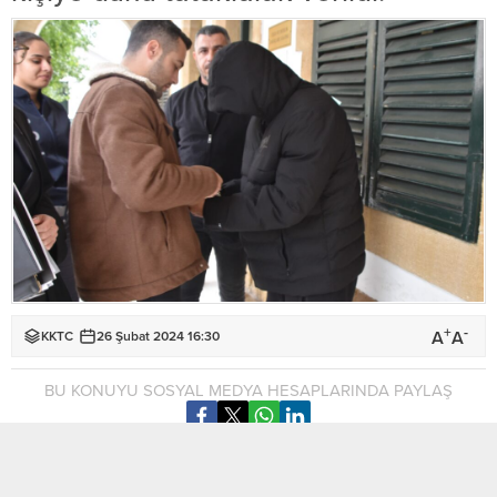
+
-
A
A
KKTC
26 Şubat 2024 16:30
BU KONUYU SOSYAL MEDYA HESAPLARINDA PAYLAŞ
Lefkoşa’nın son dönemlerinde en popüler eğlence bölgesi