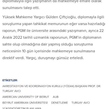
diplomasıyla ilgili yazışmanın da mahkemeye emare olarak
sunulmasını talep etti.
Yüksek Mahkeme Yargıcı Gülden Çiftçioğlu, diplomayla ilgili
soruşturma yapan tahkikat memurunun eğer varsa hazırladığı
raporun, PGM ile üniversite arasındaki yazışmanın, ayrıca 22
Aralık 2022 tarihli uzmanlık raporunun, PGM’in diplomanın
sahte olup olmadığına dair yapmış olduğu soruşturma
neticesinin 10 gün içerisinde mahkemeye sunulmasına
direktif verdi. Yargıç, duruşmayı günsüz erteledi.
ETİKETLER:
AKREDITASYON VE KOORDINASYON KURULU (YÖDAK) BAŞKANI PROF. DR.
TURGAY AVCI
AMERICAN UNIVERSITY OF BEIRUT
AUB
BEYRUT AMERIKAN ÜNIVERSITESI
DENETLEME
TURGAY AVCI
YÜKSEKÖĞRETIM PLANLAMA