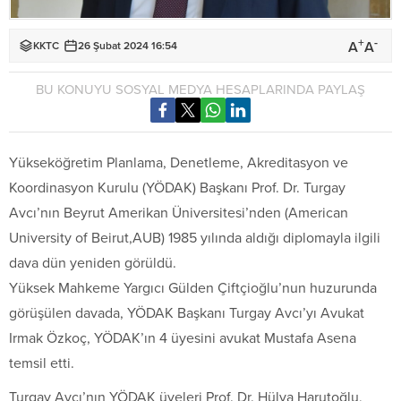
+
-
A
A
KKTC
26 Şubat 2024 16:54
BU KONUYU SOSYAL MEDYA HESAPLARINDA PAYLAŞ
Yükseköğretim Planlama, Denetleme, Akreditasyon ve
Koordinasyon Kurulu (YÖDAK) Başkanı Prof. Dr. Turgay
Avcı’nın Beyrut Amerikan Üniversitesi’nden (American
University of Beirut,AUB) 1985 yılında aldığı diplomayla ilgili
dava dün yeniden görüldü.
Yüksek Mahkeme Yargıcı Gülden Çiftçioğlu’nun huzurunda
görüşülen davada, YÖDAK Başkanı Turgay Avcı’yı Avukat
Irmak Özkoç, YÖDAK’ın 4 üyesini avukat Mustafa Asena
temsil etti.
Turgay Avcı’nın YÖDAK üyeleri Prof. Dr. Hülya Harutoğlu,