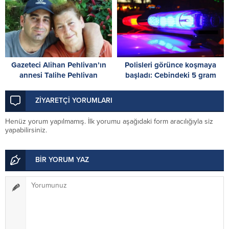
gün tutukluluk
Gazeteci Alihan Pehlivan’ın
Polisleri görünce koşmaya
annesi Talihe Pehlivan
başladı: Cebindeki 5 gram
hayatını kaybetti
uyuşturucuyu yere attı
ZİYARETÇİ YORUMLARI
Henüz yorum yapılmamış. İlk yorumu aşağıdaki form aracılığıyla siz
yapabilirsiniz.
BİR YORUM YAZ