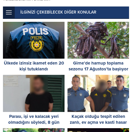
İLGİNİZİ ÇEKEBİLECEK DİĞER KONULAR
Ülkede izinsiz ikamet eden 20
Girne’de harnup toplama
kişi tutuklandı
sezonu 17 Ağustos’ta başlıyor
Parası, işi ve kalacak yeri
Kaçak olduğu tespit edilen
olmadığını söyledi, 8 gün
zanlı, ev açma ve kasti hasar
tutuklu kalacak
vermekle de itham ediliyor: 8