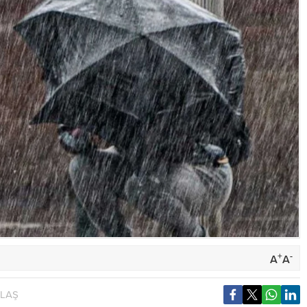
+
-
A
A
YLAŞ