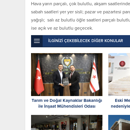
Hava yarın parçalı, çok bulutlu, akşam saatlerind
sabah saatleri yer yer sisli; pazar ve pazartesi p
yağışlı; salı az bulutlu öğle saatleri parçalı bul
ise açık ve az bulutlu geçecek.
İLGİNİZİ ÇEKEBİLECEK DİĞER KONULAR
Tarım ve Doğal Kaynaklar Bakanlığı
Eski Me
ile İnşaat Mühendisleri Odası
nedeniyle
arasında iş birliği protokolü
gününe ka
imzalandı