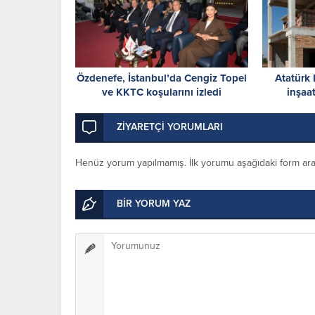
Özdenefe, İstanbul’da Cengiz Topel
Atatürk 
ve KKTC koşularını izledi
inşaa
İskele’
ZİYARETÇİ YORUMLARI
Henüz yorum yapılmamış. İlk yorumu aşağıdaki form aracıl
BİR YORUM YAZ