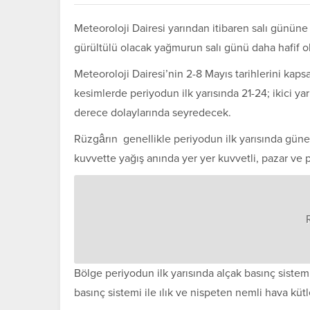
Meteoroloji Dairesi
yarından itibaren salı gününe
gürültülü olacak yağmurun salı günü daha hafif o
Meteoroloji Dairesi’nin 2-8 Mayıs tarihlerini kap
kesimlerde periyodun ilk yarısında 21-24; ikici y
derece dolaylarında seyredecek.
Rüzgârın genellikle periyodun ilk yarısında güney
kuvvette yağış anında yer yer kuvvetli, pazar ve p
Bölge periyodun ilk yarısında alçak basınç sistem
basınç sistemi ile ılık ve nispeten nemli hava kütl