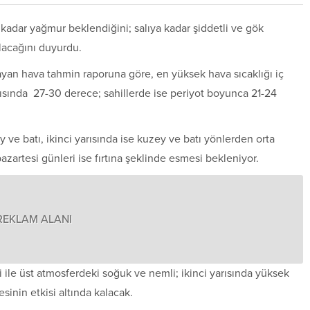
 kadar yağmur beklendiğini; salıya kadar şiddetli ve gök
lacağını duyurdu.
sayan hava tahmin raporuna göre, en yüksek hava sıcaklığı iç
arısında 27-30 derece; sahillerde ise periyot boyunca 21-24
 ve batı, ikinci yarısında ise kuzey ve batı yönlerden orta
azartesi günleri ise fırtına şeklinde esmesi bekleniyor.
REKLAM ALANI
i ile üst atmosferdeki soğuk ve nemli; ikinci yarısında yüksek
esinin etkisi altında kalacak.