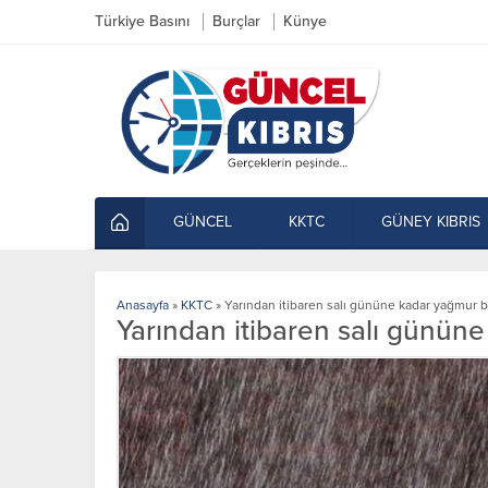
Türkiye Basını
Burçlar
Künye
GÜNCEL
KKTC
GÜNEY KIBRIS
Anasayfa
»
KKTC
»
Yarından itibaren salı gününe kadar yağmur 
Yarından itibaren salı günün