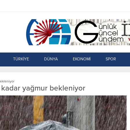
TÜRKİYE
DÜNYA
EKONOMİ
SPOR
bekleniyor
e kadar yağmur bekleniyor