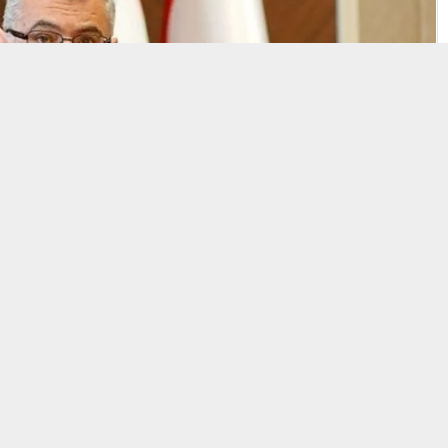
+
-
A
A
YLAŞ