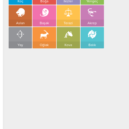
Koç
Boğa
İkizler
Yengeç
Aslan
Başak
Terazi
Akrep
Yay
Oğlak
Kova
Balık