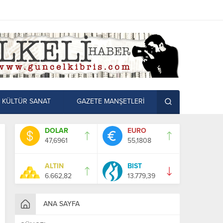
KÜLTÜR SANAT
GAZETE MANŞETLERİ
DOLAR
EURO
47,6961
55,1808
ALTIN
BIST
6.662,82
13.779,39
ANA SAYFA