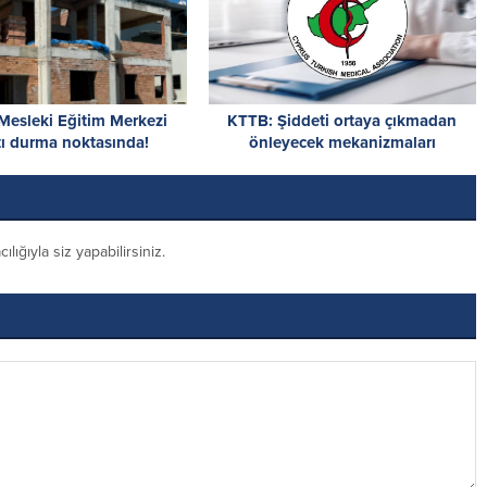
Mesleki Eğitim Merkezi
KTTB: Şiddeti ortaya çıkmadan
tı durma noktasında!
önleyecek mekanizmaları
den acil destek çağrısı
güçlendirmek zorundayız
ığıyla siz yapabilirsiniz.