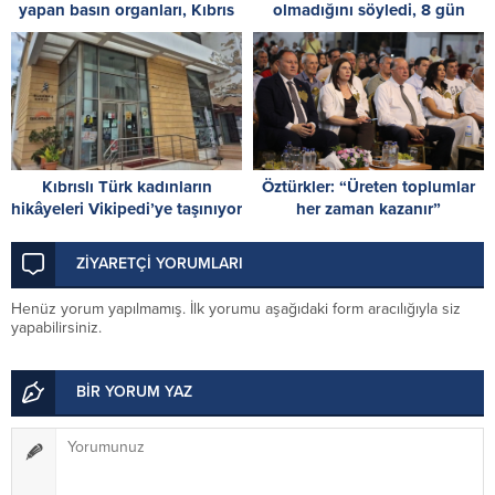
yapan basın organları, Kıbrıs
olmadığını söyledi, 8 gün
Türk halkının sesidir
tutuklu kalacak
Kıbrıslı Türk kadınların
Öztürkler: “Üreten toplumlar
hikâyeleri Vikipedi’ye taşınıyor
her zaman kazanır”
ZİYARETÇİ YORUMLARI
Henüz yorum yapılmamış. İlk yorumu aşağıdaki form aracılığıyla siz
yapabilirsiniz.
BİR YORUM YAZ