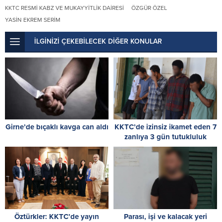
KKTC RESMI KABZ VE MUKAYYITLIK DAIRESI
ÖZGÜR ÖZEL
YASIN EKREM SERIM
İLGİNİZİ ÇEKEBİLECEK DİĞER KONULAR
Girne’de bıçaklı kavga can aldı
KKTC’de izinsiz ikamet eden 7
zanlıya 3 gün tutukluluk
Öztürkler: KKTC’de yayın
Parası, işi ve kalacak yeri