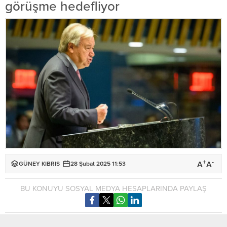
görüşme hedefliyor
+
-
A
A
GÜNEY KIBRIS
28 Şubat 2025 11:53
BU KONUYU SOSYAL MEDYA HESAPLARINDA PAYLAŞ