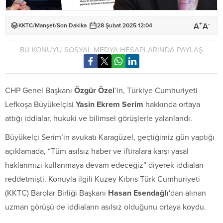
+
-
A
A
KKTC
/
Manşet
/
Son Dakika
28 Şubat 2025 12:04
BU KONUYU SOSYAL MEDYA HESAPLARINDA PAYLAŞ
CHP Genel Başkanı
Özgür Özel
’in, Türkiye Cumhuriyeti
Lefkoşa Büyükelçisi
Yasin Ekrem Serim
hakkında ortaya
attığı iddialar, hukuki ve bilimsel görüşlerle yalanlandı.
Büyükelçi Serim’in avukatı Karagüzel, geçtiğimiz gün yaptığı
açıklamada, “Tüm asılsız haber ve iftiralara karşı yasal
haklarımızı kullanmaya devam edeceğiz” diyerek iddiaları
reddetmişti. Konuyla ilgili Kuzey Kıbrıs Türk Cumhuriyeti
(KKTC) Barolar Birliği Başkanı
Hasan Esendağlı’
dan alınan
uzman görüşü de iddiaların asılsız olduğunu ortaya koydu.