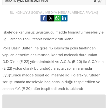
+
-
A
A
KKTC
29 Kasım 2024 14:06
BU KONUYU SOSYAL MEDYA HESAPLARINDA PAYLAŞ
İskele’de kanunsuz uyuşturucu madde tasarrufu meselesiyle
ilgili aranan zanlı, tespit edilerek tutuklandı.
Polis Basın Bülteni’ne göre, 16 Kasım’da polis tarafından
yapılan denetimler sırasında, kontrol maksatlı durdurulan
D.D.D’nin (E-22) yönetimindeki ve A.C.A. (E-20) ile A.C.Y’nin
(E-22) yolcu olarak bulunduğu araçta yapılan aramada
uyuşturucu madde tespit edilmesiyle ilgili olarak yürütülen
soruşturmada meseleyle bağlantısı olduğu tespit edilen ve
aranan Y.Y. (E-20), dün tespit edilerek tutuklandı