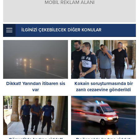
MOBİL REKLAM ALANI
İLGİNİZİ ÇEKEBİLECEK DİĞER KONULAR
Dikkat! Yarından itibaren sis
Kokain soruşturmasında bir
var
zanlı cezaevine gönderildi