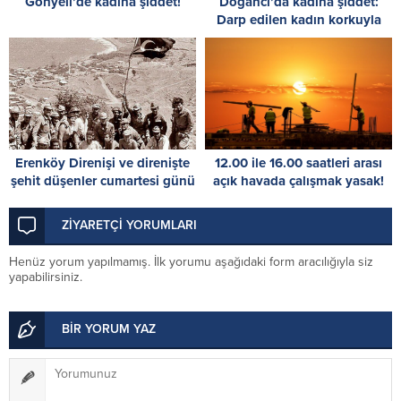
Gönyeli’de kadına şiddet!
Doğancı’da kadına şiddet:
Darp edilen kadın korkuyla
pencereden atladı, ağır
yaralandı
Erenköy Direnişi ve direnişte
12.00 ile 16.00 saatleri arası
şehit düşenler cumartesi günü
açık havada çalışmak yasak!
düzenlenecek törenle anılacak
ZİYARETÇİ YORUMLARI
Henüz yorum yapılmamış. İlk yorumu aşağıdaki form aracılığıyla siz
yapabilirsiniz.
BİR YORUM YAZ