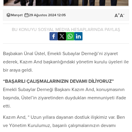
+
-
A
A
Manşet
29 Ağustos 2024 12:05
BU KONUYU SOSYAL MEDYA HESAPLARINDA PAYLAŞ
Başbakan Ünal Üstel, Emekli Subaylar Derneği’ni ziyaret
ederek, Kazım And başkanlığındaki yönetim kurulu üyeleri ile
bir araya geldi.
“BAŞARILI ÇALIŞMALARINIZIN DEVAMI DİLİYORUZ”
Emekli Subaylar Derneği Başkanı Kazım And, konuşmasının
başında, Üstel’in ziyaretinden duydukları memnuniyeti ifade
etti.
Kazım And, “ Uzun yıllara dayanan dostluk ilişkimiz var. Ben
ve Yönetim Kurulumuz, başarılı çalışmalarınızın devamı