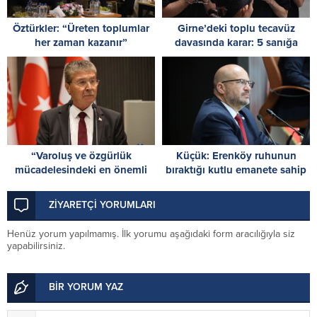
Öztürkler: “Üreten toplumlar
Girne’deki toplu tecavüz
her zaman kazanır”
davasında karar: 5 sanığa
toplam 55 yıl hapis
“Varoluş ve özgürlük
Küçük: Erenköy ruhunun
mücadelesindeki en önemli
bıraktığı kutlu emanete sahip
dönüm noktalarından biri”
çıkacağız
ZİYARETÇİ YORUMLARI
Henüz yorum yapılmamış. İlk yorumu aşağıdaki form aracılığıyla siz
yapabilirsiniz.
BİR YORUM YAZ