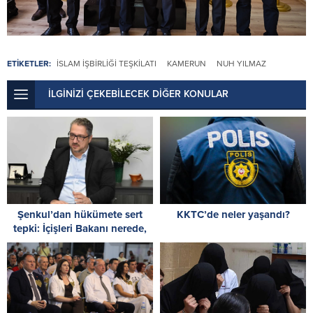
ETİKETLER:
İSLAM İŞBIRLIĞI TEŞKILATI
KAMERUN
NUH YILMAZ
İLGİNİZİ ÇEKEBİLECEK DİĞER KONULAR
Şenkul’dan hükümete sert
KKTC’de neler yaşandı?
tepki: İçişleri Bakanı nerede,
Başbakan nerede?