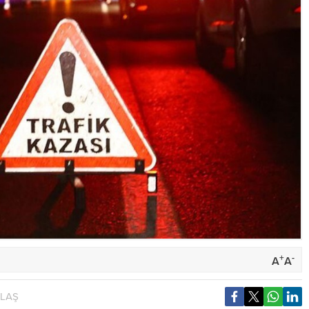
+
-
A
A
YLAŞ