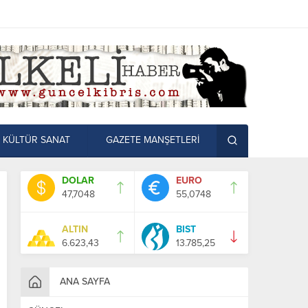
KÜLTÜR SANAT
GAZETE MANŞETLERİ
DOLAR
EURO
47,7048
55,0748
ALTIN
BIST
6.623,43
13.785,25
ANA SAYFA