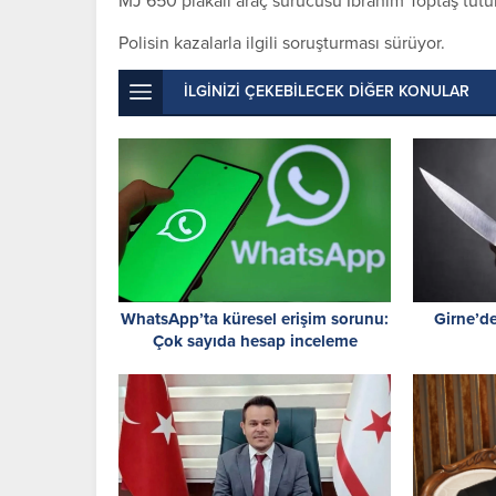
MJ 650 plakalı araç sürücüsü İbrahim Toptaş tutu
Polisin kazalarla ilgili soruşturması sürüyor.
İLGİNİZİ ÇEKEBİLECEK DİĞER KONULAR
WhatsApp’ta küresel erişim sorunu:
Girne’de
Çok sayıda hesap inceleme
gerekçesiyle askıya alındı