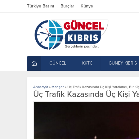
Türkiye Basını
Burçlar
Künye
GÜNCEL
KKTC
GÜNEY KIBRIS
Anasayfa
»
Manşet
»
Üç Trafik Kazasında Üç Kişi Yaralandı, Bir Ki
Üç Trafik Kazasında Üç Kişi Ya