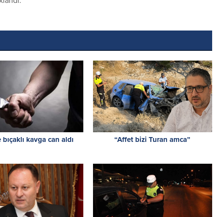
klandı.
 bıçaklı kavga can aldı
“Affet bizi Turan amca”