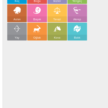
Koç
Boğa
İkizler
Yengeç
Aslan
Başak
Terazi
Akrep
Yay
Oğlak
Kova
Balık