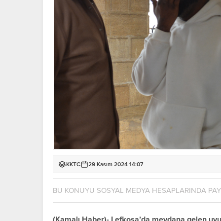
KKTC
29 Kasım 2024 14:07
BU KONUYU SOSYAL MEDYA HESAPLARINDA PA
(Kamalı Haber)- Lefkoşa’da meydana gelen uyu