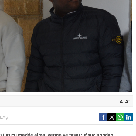
+
-
A
A
YLAŞ
şturucu madde alma, verme ve tasarruf suçlarından