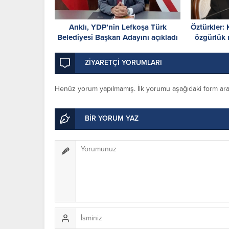
Arıklı, YDP’nin Lefkoşa Türk
Öztürkler:
Belediyesi Başkan Adayını açıkladı
özgürlük
ZİYARETÇİ YORUMLARI
Henüz yorum yapılmamış. İlk yorumu aşağıdaki form aracıl
BİR YORUM YAZ