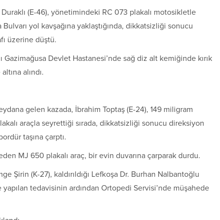
Duraklı (E-46), yönetimindeki RC 073 plakalı motosikletle
 Bulvarı yol kavşağına yaklaştığında, dikkatsizliği sonucu
fı üzerine düştü.
ğı Gazimağusa Devlet Hastanesi’nde sağ diz alt kemiğinde kırık
altına alındı.
ydana gelen kazada, İbrahim Toptaş (E-24), 149 miligram
lakalı araçla seyrettiği sırada, dikkatsizliği sonucu direksiyon
ordür taşına çarptı.
den MJ 650 plakalı araç, bir evin duvarına çarparak durdu.
e Şirin (K-27), kaldırıldığı Lefkoşa Dr. Burhan Nalbantoğlu
yle yapılan tedavisinin ardından Ortopedi Servisi’nde müşahede