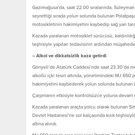
Gazimağusa’da, saat 22.00 sıralarında, Süleyman 
seyrettiği sırada yolun solunda bulunan Polatpaşa
motosikletinin hakimiyetini kaybedip sağ yan tara
Kazada yaralanan motosiklet sürücüsü, kaldırıldı
teşhisiyle yapılan tedavisinin ardından müşahede 
– Alkol ve dikkatsizlik kaza getirdi
Gönyeli’de Atatürk Caddesi’nde saat 23.30’da me
alkollü içki tesiri altında, yönetimindeki MJ 650 p
hakimiyetini kaybederek yolun solunda bulunan b
Çarpmanın etkisiyle kontrolsüzce yoluna devam e
Kazada yaralanan araçta yolcu olarak bulunan Simg
Devlet Hastanesi’ne sol kalçasında kırık teşhisi
altına alındı.