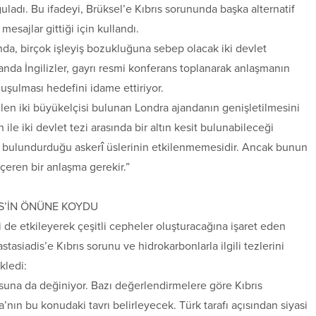
ladı. Bu ifadeyi, Brüksel’e Kıbrıs sorununda başka alternatif
sajlar gittiği için kullandı.
ında, birçok işleyiş bozukluğuna sebep olacak iki devlet
da İngilizler, gayrı resmi konferans toplanarak anlaşmanın
onuşulması hedefini idame ettiriyor.
len iki büyükelçisi bulunan Londra ajandanın genişletilmesini
 ile iki devlet tezi arasında bir altın kesit bulunabileceği
’da bulundurduğu askerî üslerinin etkilenmemesidir. Ancak bunun
çeren bir anlaşma gerekir.”
İS’İN ÖNÜNE KOYDU
 de etkileyerek çeşitli cepheler oluşturacağına işaret eden
siadis’e Kıbrıs sorunu ve hidrokarbonlarla ilgili tezlerini
kledi:
usuna da değiniyor. Bazı değerlendirmelere göre Kıbrıs
nın bu konudaki tavrı belirleyecek. Türk tarafı açısından siyasi