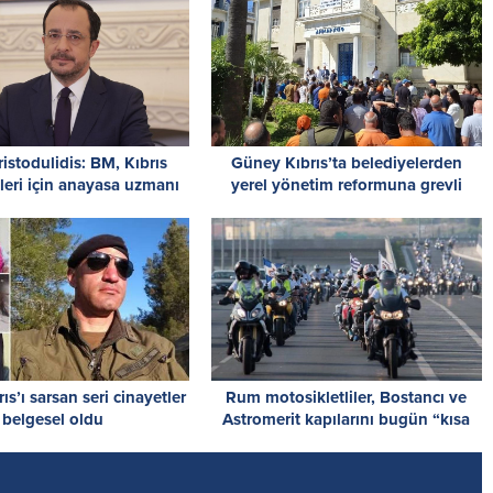
istodulidis: BM, Kıbrıs
Güney Kıbrıs’ta belediyelerden
eri için anayasa uzmanı
yerel yönetim reformuna grevli
görevlendirdi
tepki
s’ı sarsan seri cinayetler
Rum motosikletliler, Bostancı ve
belgesel oldu
Astromerit kapılarını bugün “kısa
süreliğine kapatacak”