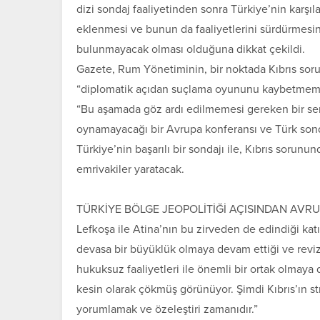
dizi sondaj faaliyetinden sonra Türkiye’nin karşıla
eklenmesi ve bunun da faaliyetlerini sürdürmesi
bulunmayacak olması olduğuna dikkat çekildi.
Gazete, Rum Yönetiminin, bir noktada Kıbrıs sorunu
“diplomatik açıdan suçlama oyununu kaybetmeme 
“Bu aşamada göz ardı edilmemesi gereken bir senar
oynamayacağı bir Avrupa konferansı ve Türk sond
Türkiye’nin başarılı bir sondajı ile, Kıbrıs sorun
emrivakiler yaratacak.
TÜRKİYE BÖLGE JEOPOLİTİĞİ AÇISINDAN AVR
Lefkoşa ile Atina’nın bu zirveden de edindiği katı
devasa bir büyüklük olmaya devam ettiği ve revi
hukuksuz faaliyetleri ile önemli bir ortak olmaya 
kesin olarak çökmüş görünüyor. Şimdi Kıbrıs’ın s
yorumlamak ve özeleştiri zamanıdır.”