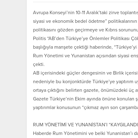
Avrupa Konseyi’nin 10-11 Aralık’taki zirve toplan
siyasi ve ekonomik bedel ödetme” politikalarının
politikasını gözden geçirmeye ve Kıbrıs sorununu
Politis “AB’den Türkiye’ye Önlemler Politikası Ç
başlığıyla manşete çektiği haberinde, “Türkiye’yi
Rum Yönetimi ve Yunanistan açısından siyasi ens
çekti.
AB içerisindeki güçler dengesinin ve Birlik içeris
nedeniyle bu konjonktürde Türkiye’ye yaptırım u
ortaya çıktığını belirten gazete, önümüzdeki üç a
Gazete Türkiye’nin Ekim ayında önüne konulan şa
yaptırımlar konusunun “çıkmaz ayın son çarşamba
RUM YÖNETİMİ VE YUNANİSTAN’I “KAYGILAND
Haberde Rum Yönetimini ve belki Yunanistan’ı da