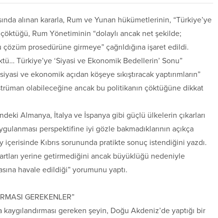
tısında alınan kararla, Rum ve Yunan hükümetlerinin, “Türkiye’ye
 çöktüğü, Rum Yönetiminin “dolaylı ancak net şekilde;
 çözüm prosedürüne girmeye” çağrıldığına işaret edildi.
öktü… Türkiye’ye ‘Siyasi ve Ekonomik Bedellerin’ Sonu”
 siyasi ve ekonomik açıdan köşeye sıkıştıracak yaptırımların”
trüman olabileceğine ancak bu politikanın çöktüğüne dikkat
indeki Almanya, İtalya ve İspanya gibi güçlü ülkelerin çıkarları
ygulanması perspektifine iyi gözle bakmadıklarının açıkça
y içerisinde Kıbrıs sorununda pratikte sonuç istendiğini yazdı.
rtları yerine getirmediğini ancak büyüklüğü nedeniyle
sına havale edildiği” yorumunu yaptı.
IRMASI GEREKENLER”
 kaygılandırması gereken şeyin, Doğu Akdeniz’de yaptığı bir