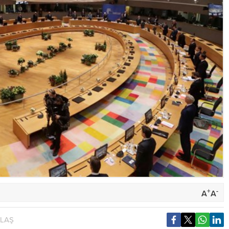
+
-
A
A
YLAŞ