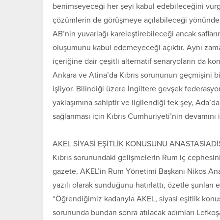
benimseyeceği her şeyi kabul edebileceğini vurgu
çözümlerin de görüşmeye açılabileceği yönünde me
AB’nin yuvarlağı kareleştirebileceği ancak saflar
oluşumunu kabul edemeyeceği açıktır. Aynı zaman
içeriğine dair çeşitli alternatif senaryoların da k
Ankara ve Atina’da Kıbrıs sorununun geçmişini bi
işliyor. Bilindiği üzere İngiltere gevşek federasyon
yaklaşımına sahiptir ve ilgilendiği tek şey, Ada
sağlanması için Kıbrıs Cumhuriyeti’nin devamını i
AKEL SİYASİ EŞİTLİK KONUSUNU ANASTASİAD
Kıbrıs sorunundaki gelişmelerin Rum iç cephesini
gazete, AKEL’in Rum Yönetimi Başkanı Nikos Anasta
yazılı olarak sunduğunu hatırlattı, özetle şunları e
“Öğrendiğimiz kadarıyla AKEL, siyasi eşitlik kon
sorununda bundan sonra atılacak adımları Lefkoşa’