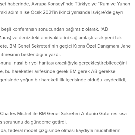
ı manşet haberinde, Avrupa Konseyi’nde Türkiye’ye “Rum ve Yunan
raki adımın ise Ocak 2021’in ikinci yarısında İsviçre’de gayrı
.
beşli konferansın sonucundan bağımsız olarak, “AB
Maraş) ve denizdeki emrivakilerini sağlamlaştırarak yeni tek
te, BM Genel Sekreteri’nin geçici Kıbrıs Özel Danışmanı Jane
itmesinin beklendiğini yazdı.
unu, nasıl bir yol haritası aracılığıyla gerçekleştirebileceğini
de, bu hareketler arifesinde gerek BM gerek AB gerekse
gerisinde yoğun bir hareketlilik içerisinde olduğu kaydedildi,
 Charles Michel ile BM Genel Sekreteri Antonio Guterres kısa
rıs sorununu da gündeme getirdi.
nda, federal model çizgisinde olması kaydıyla müdahillerin