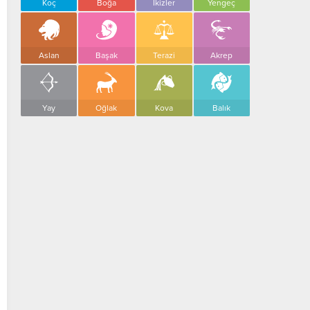
Koç
Boğa
İkizler
Yengeç
Aslan
Başak
Terazi
Akrep
Yay
Oğlak
Kova
Balık