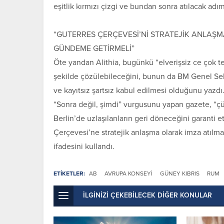
eşitlik kırmızı çizgi ve bundan sonra atılacak adım
“GUTERRES ÇERÇEVESİ’Nİ STRATEJİK ANLAŞM
GÜNDEME GETİRMELİ”
Öte yandan Alithia, bugünkü “elverişsiz ce çok tehl
şekilde çözülebileceğini, bunun da BM Genel Sekr
ve kayıtsız şartsız kabul edilmesi olduğunu yazdı
“Sonra değil, şimdi” vurgusunu yapan gazete, “çü
Berlin’de uzlaşılanların geri döneceğini garanti et
Çerçevesi’ne stratejik anlaşma olarak imza atılma
ifadesini kullandı.
ETİKETLER:
AB
AVRUPA KONSEYI
GÜNEY KIBRIS
RUM
İLGİNİZİ ÇEKEBİLECEK DİĞER KONULAR