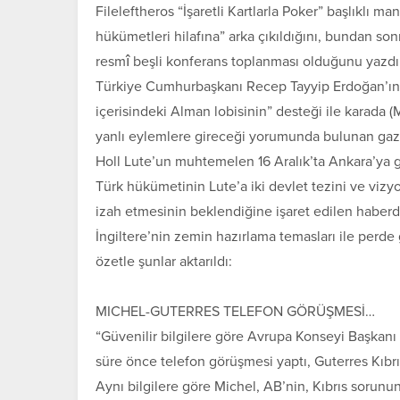
Fileleftheros “İşaretli Kartlarla Poker” başlıkl
hükümetleri hilafına” arka çıkıldığını, bundan son
resmî beşli konferans toplanması olduğunu yazdı
Türkiye Cumhurbaşkanı Recep Tayyip Erdoğan’ın 
içerisindeki Alman lobisinin” desteği ile karada (
yanlı eylemlere gireceği yorumunda bulunan gaze
Holl Lute’un muhtemelen 16 Aralık’ta Ankara’ya g
Türk hükümetinin Lute’a iki devlet tezini ve vizyon
izah etmesinin beklendiğine işaret edilen haber
İngiltere’nin zemin hazırlama temasları ile perde 
özetle şunlar aktarıldı:
MICHEL-GUTERRES TELEFON GÖRÜŞMESİ…
“Güvenilir bilgilere göre Avrupa Konseyi Başkanı
süre önce telefon görüşmesi yaptı, Guterres Kıb
Aynı bilgilere göre Michel, AB’nin, Kıbrıs sorunu