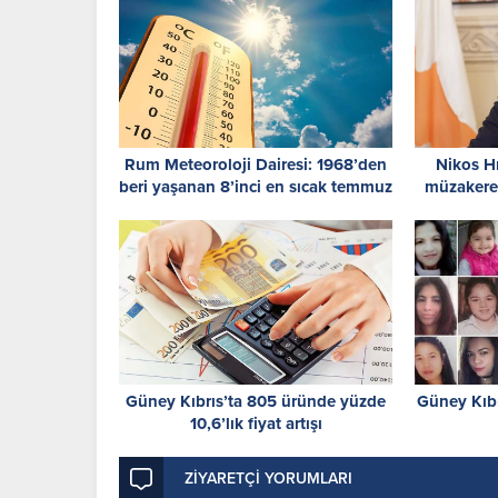
Rum Meteoroloji Dairesi: 1968’den
Nikos Hr
beri yaşanan 8’inci en sıcak temmuz
müzakerel
Güney Kıbrıs’ta 805 üründe yüzde
Güney Kıbrı
10,6’lık fiyat artışı
ZİYARETÇİ YORUMLARI