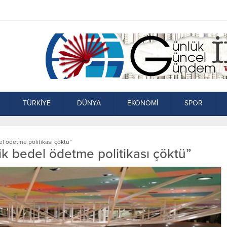
TÜRKİYE
DÜNYA
EKONOMİ
SPOR
l ödetme politikası çöktü”
ik bedel ödetme politikası çöktü”