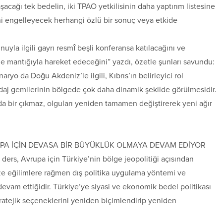
şacağı tek bedelin, iki TPAO yetkilisinin daha yaptırım listesine
ni engelleyecek herhangi özlü bir sonuç veya etkide
yla ilgili gayrı resmî beşli konferansa katılacağını ve
mantığıyla hareket edeceğini” yazdı, özetle şunları savundu:
yo da Doğu Akdeniz’le ilgili, Kıbrıs’ın belirleyici rol
aj gemilerinin bölgede çok daha dinamik şekilde görülmesidir.
unda bir çıkmaz, olguları yeniden tamamen değiştirerek yeni ağır
UPA İÇİN DEVASA BİR BÜYÜKLÜK OLMAYA DEVAM EDİYOR
 ders, Avrupa için Türkiye’nin bölge jeopolitiği açısından
ze eğilimlere rağmen dış politika uygulama yöntemi ve
devam ettiğidir. Türkiye’ye siyasi ve ekonomik bedel politikası
tratejik seçeneklerini yeniden biçimlendirip yeniden