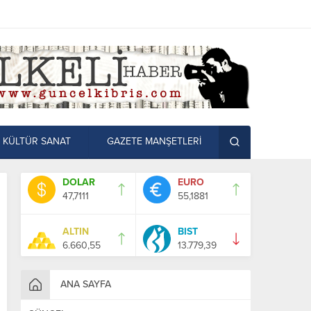
KÜLTÜR SANAT
GAZETE MANŞETLERİ
DOLAR
EURO
47,7111
55,1881
ALTIN
BIST
6.660,55
13.779,39
ANA SAYFA