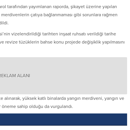
l tarafından yayımlanan raporda, şikayet üzerine yapılan
merdivenlerin çatıya bağlanmaması gibi sorunlara rağmen
ildi.
in vizelendirildiği tarihten inşaat ruhsatı verildiği tarihe
i ve revize tüzüklerin bahse konu projede değişiklik yapılmasını
REKLAM ALANI
te alınarak, yüksek katlı binalarda yangın merdiveni, yangın ve
bir öneme sahip olduğu da vurgulandı.