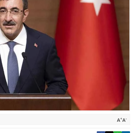
+
-
A
A