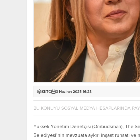
KKTC
3 Haziran 2025 16:28
BU KONUYU SOSYAL MEDYA HESAPLARINDA PA
Yüksek Yönetim Denetçisi (Ombudsman), The Sea
Belediyesi
’nin mevzuata aykırı inşaat ruhsatı ve n