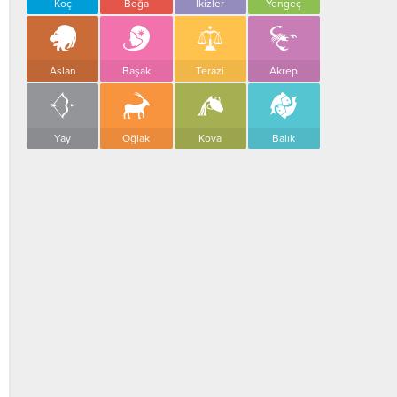
Koç
Boğa
İkizler
Yengeç
Aslan
Başak
Terazi
Akrep
Yay
Oğlak
Kova
Balık