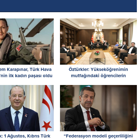
em Karapınar, Türk Hava
Öztürkler: Yükseköğrenimin
’nin ilk kadın paşası oldu
mutfağındaki öğrencilerin
Cumhuriyet Meclisi’nde kongre
yapması önemli
: 1 Ağustos, Kıbrıs Türk
“Federasyon modeli geçerliliğini