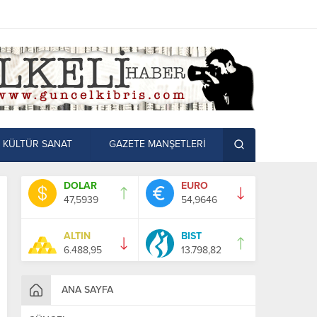
KÜLTÜR SANAT
GAZETE MANŞETLERİ
DOLAR
EURO
47,5939
54,9646
ALTIN
BIST
6.488,95
13.798,82
ANA SAYFA