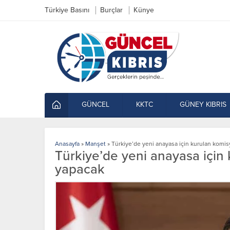
Türkiye Basını
Burçlar
Künye
GÜNCEL
KKTC
GÜNEY KIBRIS
Anasayfa
»
Manşet
»
Türkiye’de yeni anayasa için kurulan komisy
Türkiye’de yeni anayasa için k
yapacak