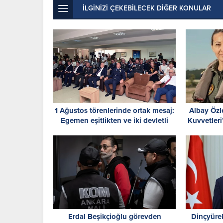
İLGİNİZİ ÇEKEBİLECEK DİĞER KONULAR
1 Ağustos törenlerinde ortak mesaj:
Albay Özl
Egemen eşitlikten ve iki devletli
Kuvvetleri
çözümden geri adım yok
Erdal Beşikçioğlu görevden
Dinçyürek