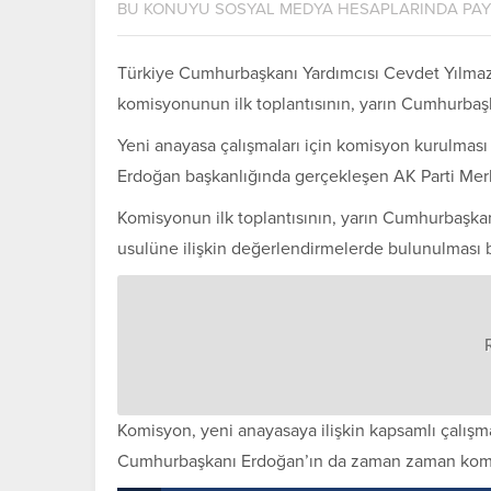
BU KONUYU SOSYAL MEDYA HESAPLARINDA PA
Türkiye Cumhurbaşkanı Yardımcısı Cevdet Yılmaz b
komisyonunun ilk toplantısının, yarın Cumhurbaşka
Yeni anayasa çalışmaları için komisyon kurulmas
Erdoğan başkanlığında gerçekleşen AK Parti Merk
Komisyonun ilk toplantısının, yarın Cumhurbaşkan
usulüne ilişkin değerlendirmelerde bulunulması 
Komisyon, yeni anayasaya ilişkin kapsamlı çalışm
Cumhurbaşkanı Erdoğan’ın da zaman zaman komisyo