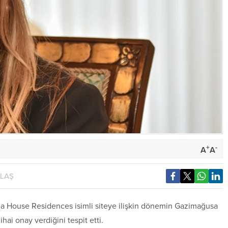
+
-
A
A
YLAŞ
 House Residences isimli siteye ilişkin dönemin
Gazimağusa
ihai onay verdiğini tespit etti.