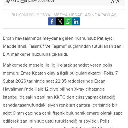
+
-
A
A
KKTC
8 Şubat 2026 14:21
BU KONUYU SOSYAL MEDYA HESAPLARINDA PAYLAŞ
Ercan havaalanında meydana gelen “Kanunsuz Patlayıcı
Madde İthal, Tasarruf Ve Taşıma” suçlarından tutuklanan zanlı
E.A mahkeme huzuruna çıkarıldı.
Mahkemede mesele ile ilgili olarak şahadet veren polis
memuru Emre Kpatan olayla ilgili bulguları aktardı. Polis, 7
Şubat 2026 tarihinde saat 22:35 raddelerinde Ercan
Havalimanı’nda Kale 12 diye bilinen X-ray cihazında
İstanbul’da sakin zanlının KKTC’den çıkış yapmak istediği
esnada tasarrufundaki siyah renk sırt çantası içerisinde bir
adet 9 mm çapında canlı fişenk bulunarak emare olarak zapt
edilerek zanlının suç üstü tutuklandığını söyledi. Polis,