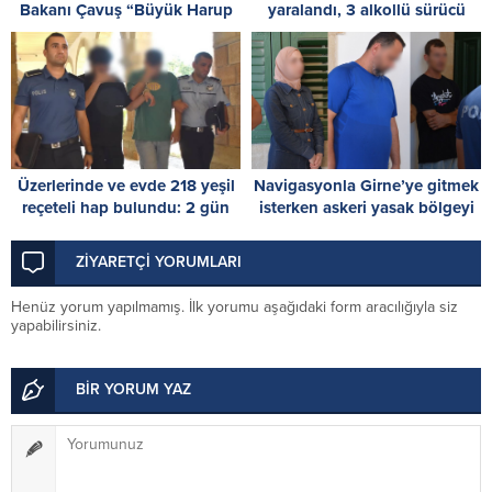
Bakanı Çavuş “Büyük Harup
yaralandı, 3 alkollü sürücü
Çalıştayı”na katıldı
tespit edildi
Üzerlerinde ve evde 218 yeşil
Navigasyonla Girne’ye gitmek
reçeteli hap bulundu: 2 gün
isterken askeri yasak bölgeyi
tutuklu kalacaklar
ihlal ettiler
ZİYARETÇİ YORUMLARI
Henüz yorum yapılmamış. İlk yorumu aşağıdaki form aracılığıyla siz
yapabilirsiniz.
BİR YORUM YAZ