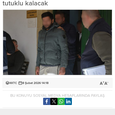
tutuklu kalacak
+
-
A
A
KKTC
8 Şubat 2026 14:18
BU KONUYU SOSYAL MEDYA HESAPLARINDA PAYLAŞ