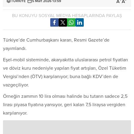
+
-
A
A
TÜRKİYE
5 Mart 2026 13:59
BU KONUYU SOSYAL MEDYA HESAPLARINDA PAYLAŞ
Türkiye’de Cumhurbaşkanı kararı, Resmi Gazete’de
yayımlandı.
Eşel-mobil sisteminde, akaryakıtta uluslararası petrol fiyatları
ve döviz kuru nedeniyle yapılan fiyat artışları, Özel Tüketim
Vergisi’nden (ÖTV) karşılanıyor; buna bağlı KDV’den de
vazgeçiliyor.
Örneğin zammın 10 lira olması halinde bu tutarın sadece 2,5
lirası piyasa fiyatına yansıyor, geri kalan 7,5 liraysa vergiden
karşılanıyor.