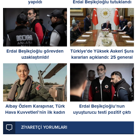
yapıldı
Erdal Beşikçioğlu tutuklandı
Erdal Beşikçioğlu görevden
Türkiye’de Yüksek Askeri Şura
uzaklaştırıldı!
kararları açıklandı: 25 general
ve amiral terfi etti
Albay Özlem Karapınar, Türk
Erdal Beşikçioğlu’nun
Hava Kuvvetleri’nin ilk kadın
uyuşturucu testi pozitif çıktı
paşası oldu
ZİYARETÇİ YORUMLARI