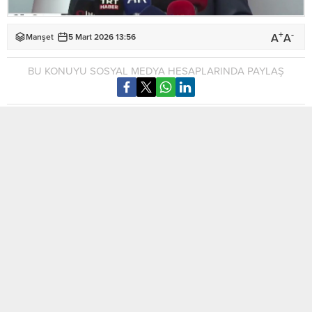
+
-
A
A
Manşet
5 Mart 2026 13:56
BU KONUYU SOSYAL MEDYA HESAPLARINDA PAYLAŞ
Cevdet Yılmaz, Kuzey Kıbrıs Türk Cumhuriyeti (KKTC)
ziyaretinde Ercan Havalimanı’nda Ünal Üstel ile birlikte
açıklamalarda bulundu. Yılmaz, Recep Tayyip Erdoğan’ın,
hükümetin ve Türk milletinin en içten selamlarını KKTC
hükümeti ve Kıbrıs Türk halkına ilettiğini söyledi.
Ramazan ayını tebrik eden Yılmaz, Kıbrıs Türk halkının
Ramazan’ı sağlık ve huzur içinde tamamlayarak bayrama
sevdikleriyle ulaşmasını temenni etti. KKTC’yi yeniden
ziyaret etmekten memnuniyet duyduğunu belirten Yılmaz, iki
taraf arasındaki ilişkilerin herhangi iki devlet arasındaki