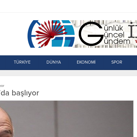
TÜRKİYE
DÜNYA
EKONOMİ
SPOR
yor
’da başlıyor