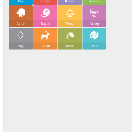
Koç
Boğa
İkizler
Yengeç
Aslan
Başak
Terazi
Akrep
Yay
Oğlak
Kova
Balık