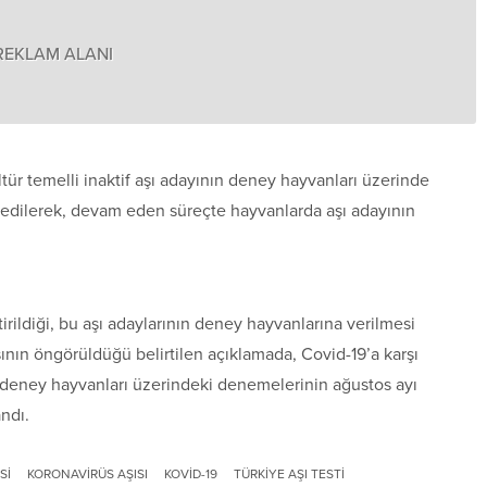
REKLAM ALANI
ltür temelli inaktif aşı adayının deney hayvanları üzerinde
e edilerek, devam eden süreçte hayvanlarda aşı adayının
tirildiği, bu aşı adaylarının deney hayvanlarına verilmesi
sının öngörüldüğü belirtilen açıklamada, Covid-19’a karşı
ın deney hayvanları üzerindeki denemelerinin ağustos ayı
ndı.
SI
KORONAVIRÜS AŞISI
KOVID-19
TÜRKIYE AŞI TESTI