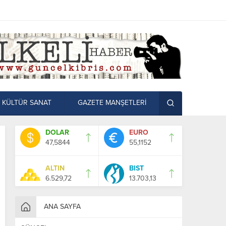
KÜLTÜR SANAT
GAZETE MANŞETLERİ
DOLAR
EURO
47,5844
55,1152
ALTIN
BIST
6.529,72
13.703,13
ANA SAYFA