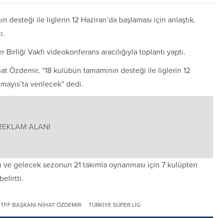
desteği ile liglerin 12 Haziran’da başlaması için anlaştık.
ı.
Birliği Vakfı videokonferans aracılığıyla toplantı yaptı.
at Özdemir, “18 kulübün tamamının desteği ile liglerin 12
 mayıs’ta verilecek” dedi.
REKLAM ALANI
ve gelecek sezonun 21 takımla oynanması için 7 kulüpten
elirtti.
TFF BAŞKANI NIHAT ÖZDEMIR
TÜRKIYE SÜPER LIG