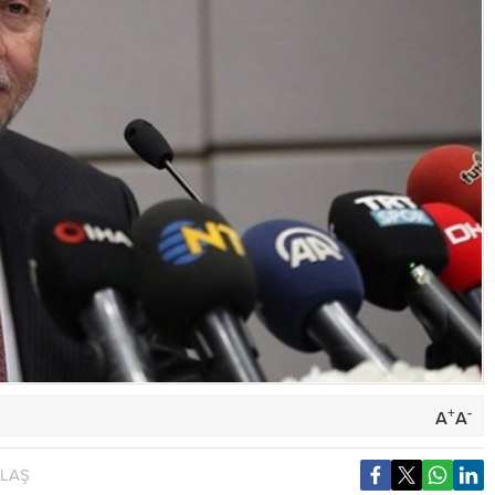
+
-
A
A
YLAŞ