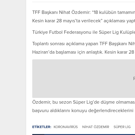
TFF Başkanı Nihat Özdemir: “18 kulübün tamamının 
Kesin karar 28 mayıs’ta verilecek” açıklaması yapt
Türkiye Futbol Federasyonu ile Süper Lig Kulüpler 
Toplantı sonrası açıklama yapan TFF Başşkanı Nih
Haziran’da başlaması için anlaştık. Kesin karar 28
Özdemir, bu sezon Süper Lig’de düşme olmaması 
başvuru aldıklarını konuyu değerlendireceklerini b
ETİKETLER:
KORONAVIRÜS
NIHAT ÖZDEMIR
SÜPER LIG