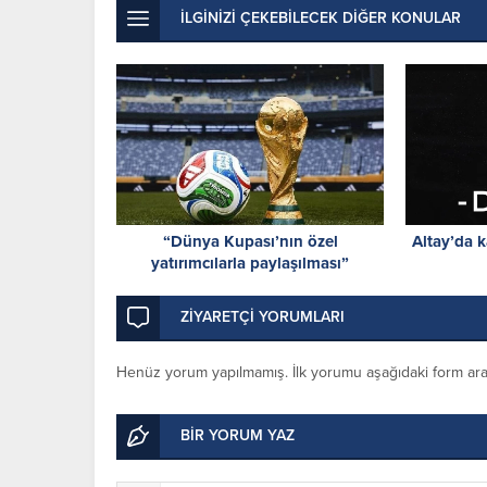
İLGİNİZİ ÇEKEBİLECEK DİĞER KONULAR
“Dünya Kupası’nın özel
Altay’da 
yatırımcılarla paylaşılması”
planından vazgeçildi
ZİYARETÇİ YORUMLARI
Henüz yorum yapılmamış. İlk yorumu aşağıdaki form aracıl
BİR YORUM YAZ