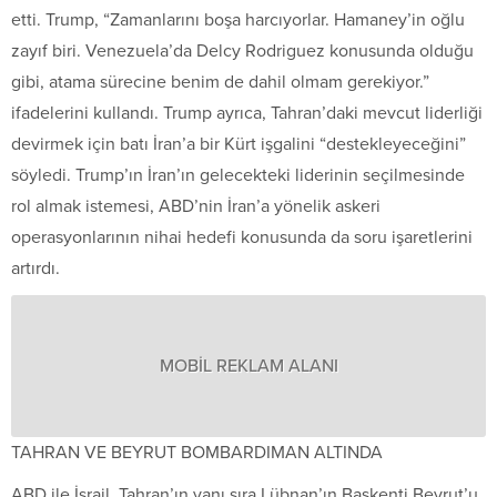
etti. Trump, “Zamanlarını boşa harcıyorlar. Hamaney’in oğlu
zayıf biri. Venezuela’da Delcy Rodriguez konusunda olduğu
gibi, atama sürecine benim de dahil olmam gerekiyor.”
ifadelerini kullandı. Trump ayrıca, Tahran’daki mevcut liderliği
devirmek için batı İran’a bir Kürt işgalini “destekleyeceğini”
söyledi. Trump’ın İran’ın gelecekteki liderinin seçilmesinde
rol almak istemesi, ABD’nin İran’a yönelik askeri
operasyonlarının nihai hedefi konusunda da soru işaretlerini
artırdı.
MOBİL REKLAM ALANI
TAHRAN VE BEYRUT BOMBARDIMAN ALTINDA
ABD ile İsrail, Tahran’ın yanı sıra Lübnan’ın Başkenti Beyrut’u