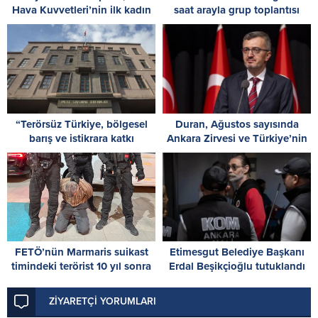
Hava Kuvvetleri’nin ilk kadın
saat arayla grup toplantısı
paşası oldu
yapacak: Gözler Kılıçdaroğlu
ve Özel’de
“Terörsüz Türkiye, bölgesel
Duran, Ağustos sayısında
barış ve istikrara katkı
Ankara Zirvesi ve Türkiye’nin
sağlayacak”
stratejik iletişimine ilişkin
analizini paylaştı
FETÖ’nün Marmaris suikast
Etimesgut Belediye Başkanı
timindeki terörist 10 yıl sonra
Erdal Beşikçioğlu tutuklandı
yakalandı
ZİYARETÇİ YORUMLARI