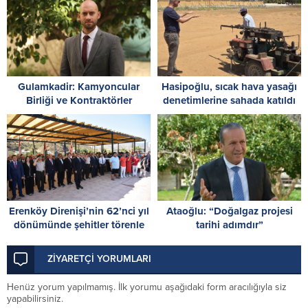
Gulamkadir: Kamyoncular
Hasipoğlu, sıcak hava yasağı
Birliği ve Kontraktörler
denetimlerine sahada katıldı
Birlikleri’nin yürüttükleri
mücadelenin yanındayız
Erenköy Direnişi’nin 62’nci yıl
Ataoğlu: “Doğalgaz projesi
dönümünde şehitler törenle
tarihi adımdır”
anıldı
ZİYARETÇİ YORUMLARI
Henüz yorum yapılmamış. İlk yorumu aşağıdaki form aracılığıyla siz
yapabilirsiniz.