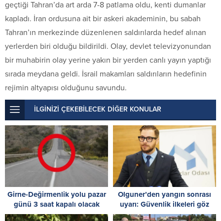
geçtiği Tahran’da art arda 7-8 patlama oldu, kenti dumanlar
kapladı. İran ordusuna ait bir askeri akademinin, bu sabah
Tahran’ın merkezinde düzenlenen saldırılarda hedef alınan
yerlerden biri olduğu bildirildi. Olay, devlet televizyonundan
bir muhabirin olay yerine yakın bir yerden canlı yayın yaptığı
sırada meydana geldi. İsrail makamları saldırıların hedefinin
rejimin altyapısı olduğunu savundu.
İLGİNİZİ ÇEKEBİLECEK DİĞER KONULAR
Girne-Değirmenlik yolu pazar
Olguner’den yangın sonrası
günü 3 saat kapalı olacak
uyarı: Güvenlik ilkeleri göz
ardı edilemez