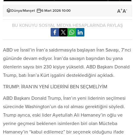
+
-
A
A
Dünya
/
Manşet
6 Mart 2026 10:00
BU KONUYU SOSYAL MEDYA HESAPLARINDA PAYLAŞ
ABD ve İsrail’in İran’a saldırmasıyla başlayan İran Savaşı, 7’nci
gününde devam ediyor. İran’da savaşın başından bu yana
ölenlerin sayısı bin 230 kişiye yükseldi. ABD Başkanı Donald
Trump, batı İran’a Kürt işgalini desteklediğini açıkladı.
TRUMP: İRAN’IN YENİ LİDERİNİ BEN SEÇMELİYİM
ABD Başkanı Donald Trump, İran’ın yeni liderinin seçilmesi
sürecinde Washington’un da rol alması gerektiğini söyledi.
Trump ayrıca, eski lider Ayetullah Ali Hamaney’in oğlu ve
yerine geçmesi beklenen isimlerden biri olan Mücteba
Hamaney’in “kabul edilemez” bir seçenek olduğunu ifade