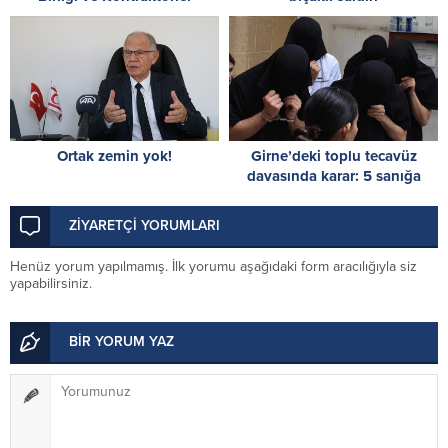
Birlikleri’nin yürüttükleri
mücadelenin yanındayız
Ortak zemin yok!
Girne’deki toplu tecavüz
davasında karar: 5 sanığa
toplam 55 yıl hapis
ZİYARETÇİ YORUMLARI
Henüz yorum yapılmamış. İlk yorumu aşağıdaki form aracılığıyla siz
yapabilirsiniz.
BİR YORUM YAZ