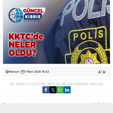
+
-
A
A
Manşet
7 Mart 2026 18:32
BU KONUYU SOSYAL MEDYA HESAPLARINDA PAYLAŞ
Başkentte “kanunsuz uyuşturucu madde tasarrufu”: İki kişi
tutuklandı