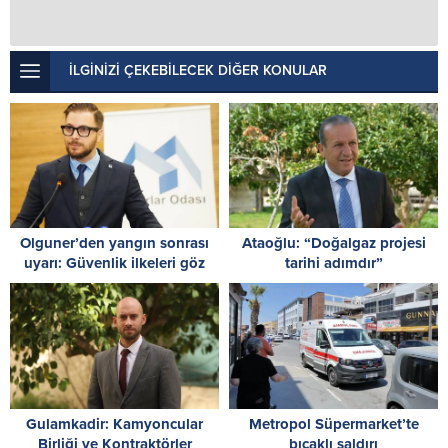
İLGİNİZİ ÇEKEBİLECEK DİĞER KONULAR
Olguner’den yangın sonrası
Ataoğlu: “Doğalgaz projesi
uyarı: Güvenlik ilkeleri göz
tarihi adımdır”
ardı edilemez
Gulamkadir: Kamyoncular
Metropol Süpermarket’te
Birliği ve Kontraktörler
bıçaklı saldırı