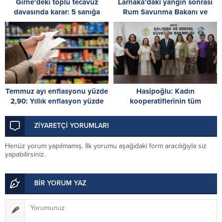
Girne’deki toplu tecavüz
Larnaka’daki yangın sonrası
davasında karar: 5 sanığa
Rum Savunma Bakanı ve
toplam 55 yıl hapis
RMMO Komutanı özür diledi
Temmuz ayı enflasyonu yüzde
Hasipoğlu: Kadın
2,90: Yıllık enflasyon yüzde
kooperatiflerinin tüm
38,10
çalışanlarının sigorta
primlerini yüzde 100
ZİYARETÇİ YORUMLARI
karşılayacağız
Henüz yorum yapılmamış. İlk yorumu aşağıdaki form aracılığıyla siz
yapabilirsiniz.
BİR YORUM YAZ