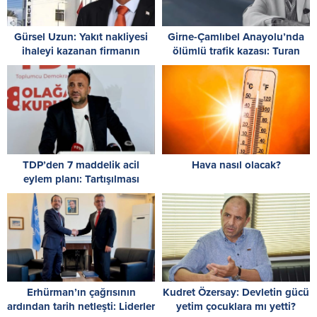
Gürsel Uzun: Yakıt nakliyesi
Girne-Çamlıbel Anayolu’nda
ihaleyi kazanan firmanın
ölümlü trafik kazası: Turan
sorumluluğundadır
Obalı yaşamını yitirdi!
TDP’den 7 maddelik acil
Hava nasıl olacak?
eylem planı: Tartışılması
gereken kişinin kimliği değil,
sistemin çöküşüdür!
Erhürman’ın çağrısının
Kudret Özersay: Devletin gücü
ardından tarih netleşti: Liderler
yetim çocuklara mı yetti?