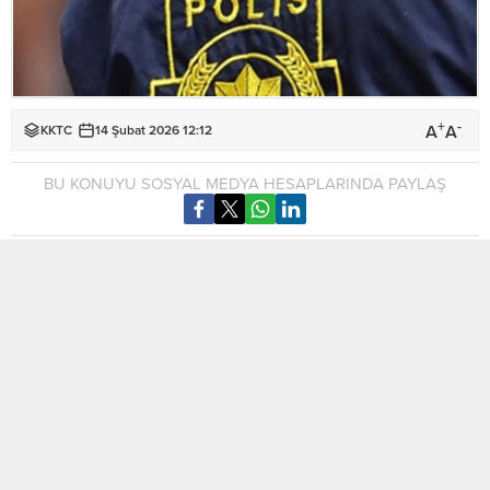
+
-
A
A
KKTC
14 Şubat 2026 12:12
BU KONUYU SOSYAL MEDYA HESAPLARINDA PAYLAŞ
Gazimağusa’da 2024 yılı içerisinde Y.G’nin (E-51) bakan
şoförü olmadığı halde kendisini bakan şoförü olarak tanıtıp,
İskan Dairesi’ne ait evlerden birini kendisine kiralayacağı
yönünde bir şahsa yalan beyanda bulunduğu ve konu
şahıstan sahtekarlıkla bin 500 ABD Doları nakit parayı temin
ettiği tespit edildi.
Olayın polisin bilgisine gelmesi üzerine yürütülen ileri