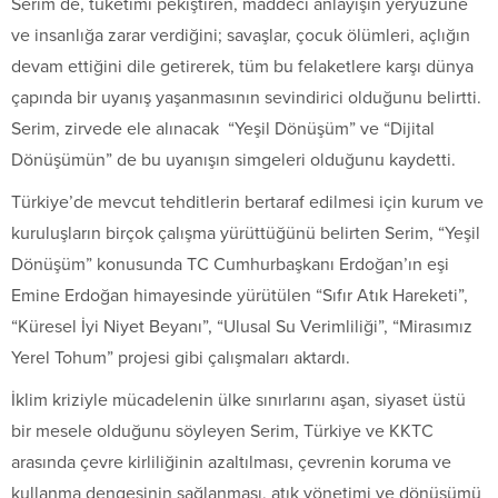
Serim de, tüketimi pekiştiren, maddeci anlayışın yeryüzüne
ve insanlığa zarar verdiğini; savaşlar, çocuk ölümleri, açlığın
devam ettiğini dile getirerek, tüm bu felaketlere karşı dünya
çapında bir uyanış yaşanmasının sevindirici olduğunu belirtti.
Serim, zirvede ele alınacak “Yeşil Dönüşüm” ve “Dijital
Dönüşümün” de bu uyanışın simgeleri olduğunu kaydetti.
Türkiye’de mevcut tehditlerin bertaraf edilmesi için kurum ve
kuruluşların birçok çalışma yürüttüğünü belirten Serim, “Yeşil
Dönüşüm” konusunda TC Cumhurbaşkanı Erdoğan’ın eşi
Emine Erdoğan himayesinde yürütülen “Sıfır Atık Hareketi”,
“Küresel İyi Niyet Beyanı”, “Ulusal Su Verimliliği”, “Mirasımız
Yerel Tohum” projesi gibi çalışmaları aktardı.
İklim kriziyle mücadelenin ülke sınırlarını aşan, siyaset üstü
bir mesele olduğunu söyleyen Serim, Türkiye ve KKTC
arasında çevre kirliliğinin azaltılması, çevrenin koruma ve
kullanma dengesinin sağlanması, atık yönetimi ve dönüşümü