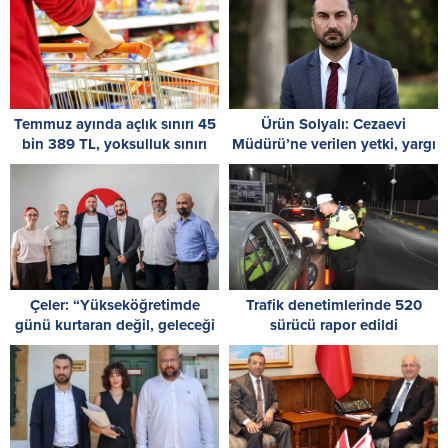
Temmuz ayında açlık sınırı 45
Ürün Solyalı: Cezaevi
bin 389 TL, yoksulluk sınırı
Müdürü’ne verilen yetki, yargı
244 bin 818 TL oldu
kararlarına müdahaledir
Çeler: “Yükseköğretimde
Trafik denetimlerinde 520
günü kurtaran değil, geleceği
sürücü rapor edildi
planlayan politikalara ihtiyaç
var”