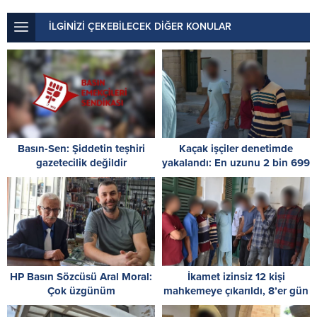
İLGİNİZİ ÇEKEBİLECEK DİĞER KONULAR
Basın-Sen: Şiddetin teşhiri
Kaçak işçiler denetimde
gazetecilik değildir
yakalandı: En uzunu 2 bin 699
gündür izinsiz
HP Basın Sözcüsü Aral Moral:
İkamet izinsiz 12 kişi
Çok üzgünüm
mahkemeye çıkarıldı, 8’er gün
tutukluluk emri verildi