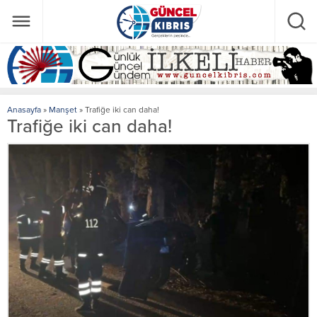
Anasayfa
»
Manşet
»
Trafiğe iki can daha!
Trafiğe iki can daha!