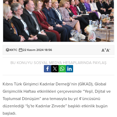
+
-
A
A
KKTC
22 Kasım 2024 18:56
BU KONUYU SOSYAL MEDYA HESAPLARINDA PAYLAŞ
Kıbrıs Türk Girişimci Kadınlar Derneği’nin (GİKAD), Global
Girişimcilik Haftası etkinlikleri çerçevesinde “Yeşil, Dijital ve
Toplumsal Dönüşüm” ana temasıyla bu yıl 4’üncüsünü
düzenlediği “İş’te Kadınlar Zirvede” başlıklı etkinlik bugün
başladı.