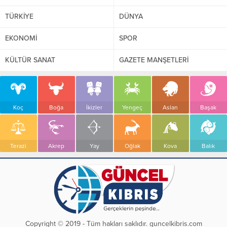
TÜRKİYE
DÜNYA
EKONOMİ
SPOR
KÜLTÜR SANAT
GAZETE MANŞETLERİ
Koç
Boğa
İkizler
Yengeç
Aslan
Başak
Terazi
Akrep
Yay
Oğlak
Kova
Balık
Copyright © 2019 - Tüm hakları saklıdır. guncelkibris.com