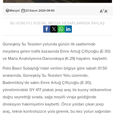
+
-
A
A
Manşet
23 Kasım 2024 09:40
BU KONUYU SOSYAL MEDYA HESAPLARINDA PAYLAŞ
Güneşköy Su Tesisleri yolunda günün ilk saatlerinde
meydana gelen trafik kazasında Emre Artuğ Çiftçioğlu (E-30)
ve Maria Anatolyevna Danovskaya (K-29) hayatını kaybetti.
Polis Basın Subaylığı’ndan verilen bilgiye göre sabah 01.50
sıralarında, Güneşköy Su Tesisleri Yolu üzerinde,
Bademliköy’de sakin Emre Artuğ Çiftçioğlu (E-30),
yönetimindeki GY 417 plakalı jeep araç ile kuzey istikametine
doğru seyrettiği sırada, sağa meyilli viraja geldiğinde
direksiyon hakimiyetini kaybetti. Önce yoldan çıkan jeep
araç, tekrar kontrolsüzce yola girerek, bu kez yolun sağından