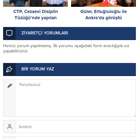
CTP, Cezaevi Disiplin
Güler, Ertuğruloğlu ile
Tüzüğü’nde yapılan
Ankra’da görüştü
değişiklikleri Anayasa
Mahkemesi’ne taşıdı
ZİYARETÇİ YORUMLARI
Henüz yorum yapılmamış. İlk yorumu aşağıdaki form aracılığıyla siz
yapabilirsiniz.
BİR YORUM YAZ