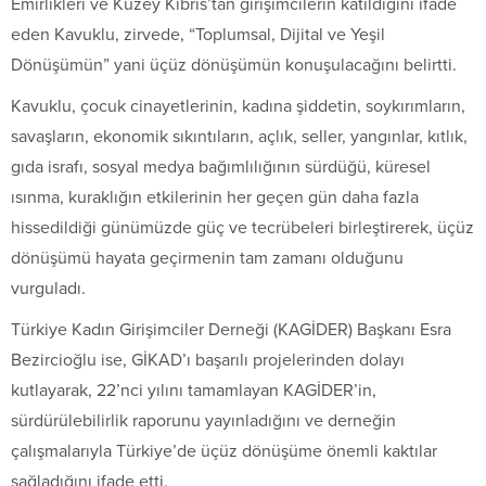
Emirlikleri ve Kuzey Kıbrıs’tan girişimcilerin katıldığını ifade
eden Kavuklu, zirvede, “Toplumsal, Dijital ve Yeşil
Dönüşümün” yani üçüz dönüşümün konuşulacağını belirtti.
Kavuklu, çocuk cinayetlerinin, kadına şiddetin, soykırımların,
savaşların, ekonomik sıkıntıların, açlık, seller, yangınlar, kıtlık,
gıda israfı, sosyal medya bağımlılığının sürdüğü, küresel
ısınma, kuraklığın etkilerinin her geçen gün daha fazla
hissedildiği günümüzde güç ve tecrübeleri birleştirerek, üçüz
dönüşümü hayata geçirmenin tam zamanı olduğunu
vurguladı.
Türkiye Kadın Girişimciler Derneği (KAGİDER) Başkanı Esra
Bezircioğlu ise, GİKAD’ı başarılı projelerinden dolayı
kutlayarak, 22’nci yılını tamamlayan KAGİDER’in,
sürdürülebilirlik raporunu yayınladığını ve derneğin
çalışmalarıyla Türkiye’de üçüz dönüşüme önemli kaktılar
sağladığını ifade etti.