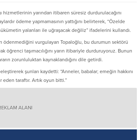
ğı hizmetlerinin yarından itibaren süresiz durdurulacağını
 aylardır ödeme yapmamasının yattığını belirterek, “Özelde
ümetin yalanları ile uğraşacak değiliz” ifadelerini kullandı.
rinin ödenmediğini vurgulayan Topaloğlu, bu durumun sektörü
rak öğrenci taşımacılığını yarın itibariyle durduruyoruz. Bunun
arın zorunluluktan kaynaklandığını dile getirdi.
leştirerek şunları kaydetti: “Anneler, babalar; emeğin hakkını
den taraftır. Artık oyun bitti.”
REKLAM ALANI