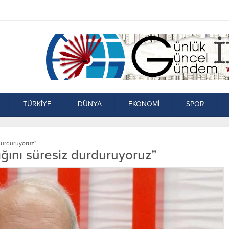
TÜRKİYE
DÜNYA
EKONOMİ
SPOR
 durduruyoruz”
ığını süresiz durduruyoruz”