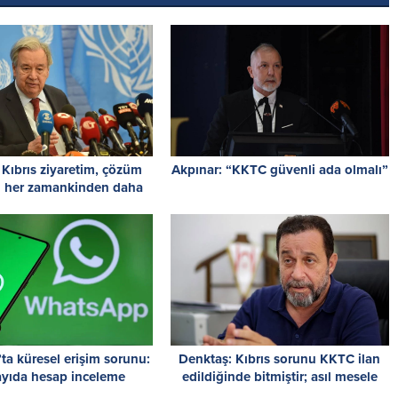
 Kıbrıs ziyaretim, çözüm
Akpınar: “KKTC güvenli ada olmalı”
ın her zamankinden daha
 olduğunu gösterdi
a küresel erişim sorunu:
Denktaş: Kıbrıs sorunu KKTC ilan
ayıda hesap inceleme
edildiğinde bitmiştir; asıl mesele
çesiyle askıya alındı
KKTC’nin tanınmasıdır