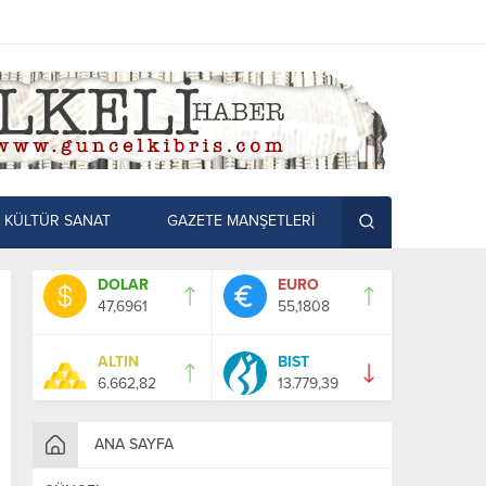
KÜLTÜR SANAT
GAZETE MANŞETLERİ
DOLAR
EURO
47,6961
55,1808
ALTIN
BIST
6.662,82
13.779,39
ANA SAYFA