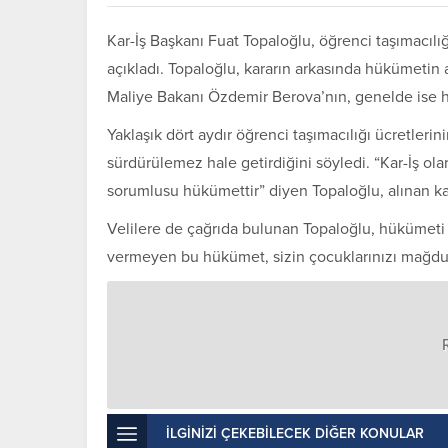
Kar-İş Başkanı Fuat Topaloğlu, öğrenci taşımacılı
açıkladı. Topaloğlu, kararın arkasında hükümetin
Maliye Bakanı Özdemir Berova’nın, genelde ise hük
Yaklaşık dört aydır öğrenci taşımacılığı ücretle
sürdürülemez hale getirdiğini söyledi. “Kar-İş ola
sorumlusu hükümettir” diyen Topaloğlu, alınan kar
Velilere de çağrıda bulunan Topaloğlu, hükümeti e
vermeyen bu hükümet, sizin çocuklarınızı mağdur e
İLGİNİZİ ÇEKEBİLECEK DİĞER KONULAR