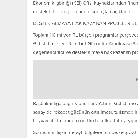
Ekonomik İşbirliği (KEİ) Ofisi kaynaklarından fina
destek hibe programlarının sonuçları açıklandı.
DESTEK ALMAYA HAK KAZANAN PROJELER BE
Toplam 110 milyon TL bütçeli programlar çerçeves
Geliştirilmesi ve Rekabet Gücünün Artırılması (S
değerlendirildi ve destek almaya hak kazanan proj
Başbakanlığa bağlı Kıbrıs Türk Yatırım Geliştirme
sanayide rekabet gücünün artırılması, turizmde hizm
hayvancılıkta modern üretim tekniklerinin yaygınl
Sonuçlara ilişkin detaylı bilgilere tchibe.kei.gov.