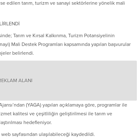
nse edilen tarım, turizm ve sanayi sektörlerine yönelik mali
LİRLENDİ
inde; Tarım ve Kırsal Kalkınma, Turizm Potansiyelinin
anayi) Mali Destek Programları kapsamında yapılan başvurular
eler belirlendi.
REKLAM ALANI
 Ajansı’ndan (YAGA) yapılan açıklamaya göre, programlar ile
et kalitesi ve çeşitliliğin geliştirilmesi ile tarım ve
aştırılması hedefleniyor.
tr web sayfasından ulaşılabileceği kaydedildi.