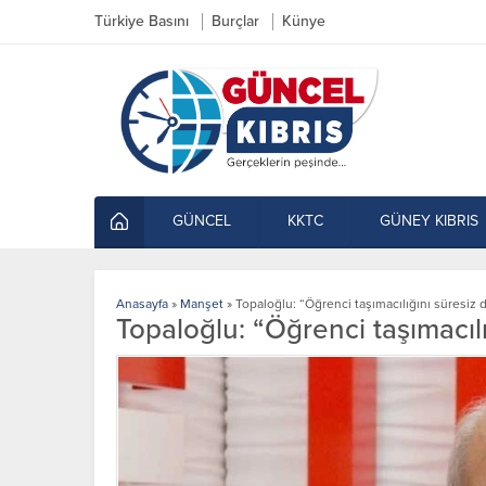
Türkiye Basını
Burçlar
Künye
GÜNCEL
KKTC
GÜNEY KIBRIS
Anasayfa
»
Manşet
»
Topaloğlu: “Öğrenci taşımacılığını süresiz
Topaloğlu: “Öğrenci taşımacıl