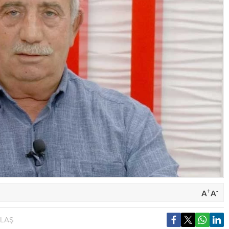
+
-
A
A
YLAŞ