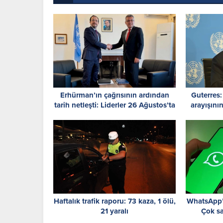
Erhürman’ın çağrısının ardından
Guterres:
tarih netleşti: Liderler 26 Ağustos’ta
arayışın
buluşuyor
acil
Haftalık trafik raporu: 73 kaza, 1 ölü,
WhatsApp’t
21 yaralı
Çok s
gerek