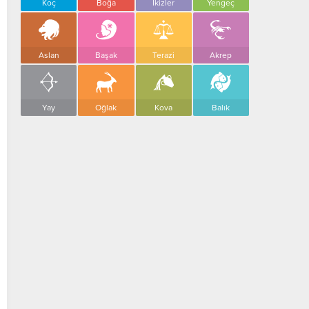
Koç
Boğa
İkizler
Yengeç
Aslan
Başak
Terazi
Akrep
Yay
Oğlak
Kova
Balık