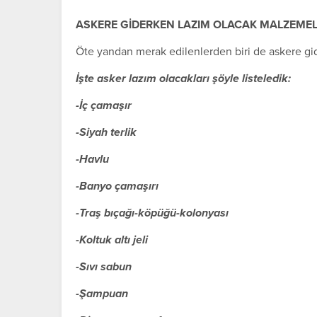
ASKERE GİDERKEN LAZIM OLACAK MALZEME
Öte yandan merak edilenlerden biri de askere gi
İşte asker lazım olacakları şöyle listeledik:
-İç çamaşır
-Siyah terlik
-Havlu
-Banyo çamaşırı
-Traş bıçağı-köpüğü-kolonyası
-Koltuk altı jeli
-Sıvı sabun
-Şampuan