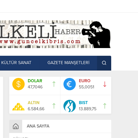
KÜLTÜR SANAT
GAZETE MANŞETLERİ
DOLAR
EURO
47,7046
55,0051
ALTIN
BIST
6.584,66
13.889,75
ANA SAYFA