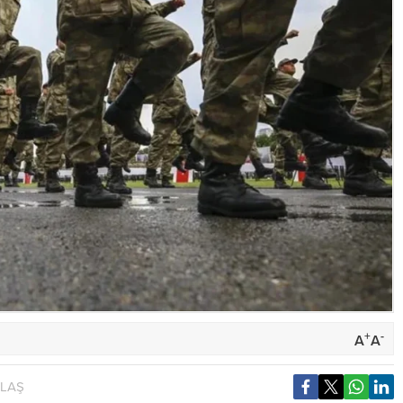
+
-
A
A
YLAŞ