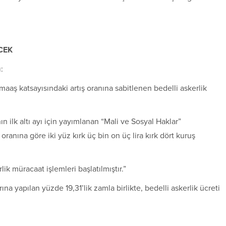
CEK
:
ş katsayısındaki artış oranına sabitlenen bedelli askerlik
n ilk altı ayı için yayımlanan “Mali ve Sosyal Haklar”
ranına göre iki yüz kırk üç bin on üç lira kırk dört kuruş
lik müracaat işlemleri başlatılmıştır.”
apılan yüzde 19,31’lik zamla birlikte, bedelli askerlik ücreti