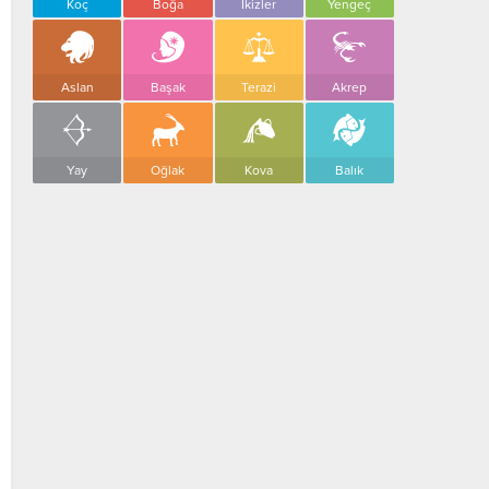
Koç
Boğa
İkizler
Yengeç
Aslan
Başak
Terazi
Akrep
Yay
Oğlak
Kova
Balık