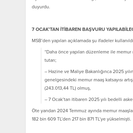
duyurdu.
7 OCAK’TAN İTİBAREN BAŞVURU YAPILABİLE
MSB’den yapılan açıklamada şu ifadeler kullanıldı
“Daha önce yapılan düzenleme ile memur maa
tutarı;
– Hazine ve Maliye Bakanlığınca 2025 yılını
genelgesindeki memur maaş katsayısı artış o
(243.013,44 TL) olmuş,
– 7 Ocak’tan itibaren 2025 yılı bedelli asker
Öte yandan 2024 Temmuz ayında memur maaşlarına y
182 bin 609 TL’den 217 bin 871 TL’ye yükselmişti.