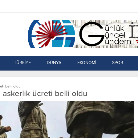
TÜRKİYE
DÜNYA
EKONOMİ
SPOR
ti belli oldu
skerlik ücreti belli oldu