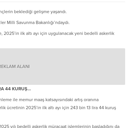
nçlerin beklediği gelişme yaşandı.
özler Milli Savunma Bakanlığı’ndaydı.
 2025’in ilk altı ayı için uygulanacak yeni bedelli askerlik
REKLAM ALANI
İRA 44 KURUŞ…
enleme ile memur maaş katsayısındaki artış oranına
ik ücretinin 2025’in ilk altı ayı için 243 bin 13 lira 44 kuruş
2025 yılı bedelli askerlik müracaat işlemlerinin başladığını da