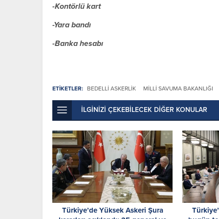
-Kontörlü kart
-Yara bandı
-Banka hesabı
ETİKETLER:
BEDELLI ASKERLIK
MILLI SAVUMA BAKANLIĞI
İLGİNİZİ ÇEKEBİLECEK DİĞER KONULAR
Türkiye’de Yüksek Askeri Şura
Türkiye