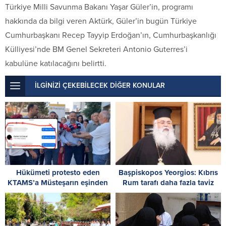
Türkiye Milli Savunma Bakanı Yaşar Güler’in, programı
hakkında da bilgi veren Aktürk, Güler’in bugün Türkiye
Cumhurbaşkanı Recep Tayyip Erdoğan’ın, Cumhurbaşkanlığı
Külliyesi’nde BM Genel Sekreteri Antonio Guterres’i
kabulüne katılacağını belirtti.
İLGİNİZİ ÇEKEBİLECEK DİĞER KONULAR
Hükümeti protesto eden
Başpiskopos Yeorgios: Kıbrıs
KTAMS’a Müsteşarın eşinden
Rum tarafı daha fazla taviz
destek: Kalpli emoji dikkat
vermemeli
çekti