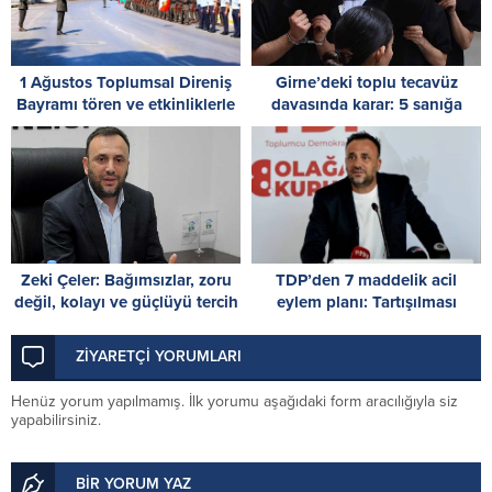
1 Ağustos Toplumsal Direniş
Girne’deki toplu tecavüz
Bayramı tören ve etkinliklerle
davasında karar: 5 sanığa
kutlanıyor
toplam 55 yıl hapis
Zeki Çeler: Bağımsızlar, zoru
TDP’den 7 maddelik acil
değil, kolayı ve güçlüyü tercih
eylem planı: Tartışılması
etti
gereken kişinin kimliği değil,
sistemin çöküşüdür!
ZİYARETÇİ YORUMLARI
Henüz yorum yapılmamış. İlk yorumu aşağıdaki form aracılığıyla siz
yapabilirsiniz.
BİR YORUM YAZ