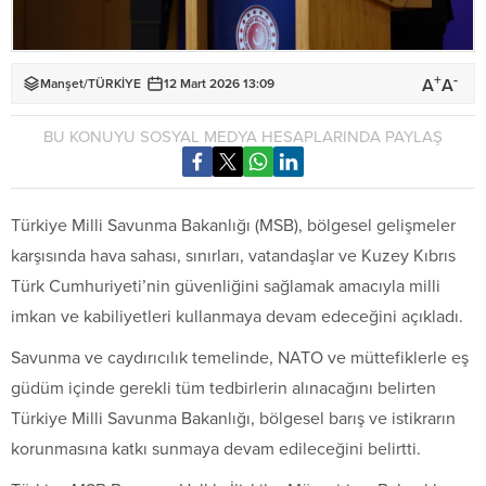
+
-
A
A
Manşet
/
TÜRKİYE
12 Mart 2026 13:09
BU KONUYU SOSYAL MEDYA HESAPLARINDA PAYLAŞ
Türkiye Milli Savunma Bakanlığı (MSB), bölgesel gelişmeler
karşısında hava sahası, sınırları, vatandaşlar ve Kuzey Kıbrıs
Türk Cumhuriyeti’nin güvenliğini sağlamak amacıyla milli
imkan ve kabiliyetleri kullanmaya devam edeceğini açıkladı.
Savunma ve caydırıcılık temelinde, NATO ve müttefiklerle eş
güdüm içinde gerekli tüm tedbirlerin alınacağını belirten
Türkiye Milli Savunma Bakanlığı, bölgesel barış ve istikrarın
korunmasına katkı sunmaya devam edileceğini belirtti.