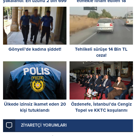
yakalandı: En uzunu 2 bin 699
etmekle itham edilen 18
gündür izinsiz
yaşındaki zanlı 3 gün daha
tutuklu kalacak
Gönyeli’de kadına şiddet!
Tehlikeli sürüşe 14 Bin TL
ceza!
Ülkede izinsiz ikamet eden 20
Özdenefe, İstanbul’da Cengiz
kişi tutuklandı
Topel ve KKTC koşularını
izledi
ZİYARETÇİ YORUMLARI