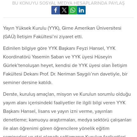
BU KONUYU SOSYAL MEDYA HESAPLARINDA PAYLAŞ
Yayın Yüksek Kurulu (YYK), Girne Amerikan Üniversitesi
(GAÜ) İletişim Fakültesi’ni ziyaret etti.
Edinilen bilgiye göre YYK Başkanı Feyzi Hansel, YYK
Koordinatörü Yasemin Saban ve YYK üyesi Hüseyin
Gürlek’tenoluşan heyet, kendisi de YYK üyesi olan İletişim
Fakültesi Dekanı Prof. Dr. Neriman Saygılı’nın davetiyle, bir
seminer dersine katıldı.
Derste, kuruluş amaçları, misyon ve Kurulun sorumlu olduğu
yayım alanı içerisindeki faaliyetler ile ilgili bilgi veren YYK
Başkanı Hansel, lisans ve yayın izni verme, yayınları
denetleme; kamuoyu araştırmaları, medya sektörü çalışanları
ile alan öğrenimi gören öğrencilere yönelik eğitim
seminerleri ve staj olanağı sağlamanın Kurulun faaliyetleri