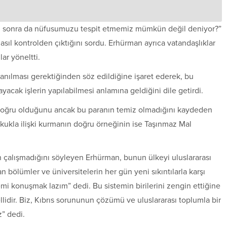
n sonra da nüfusumuzu tespit etmemiz mümkün değil deniyor?”
asıl kontrolden çıktığını sordu. Erhürman ayrıca vatandaşlıklar
lar yöneltti.
anılması gerektiğinden söz edildiğine işaret ederek, bu
yacak işlerin yapılabilmesi anlamına geldiğini dile getirdi.
doğru olduğunu ancak bu paranın temiz olmadığını kaydeden
kukla ilişki kurmanın doğru örneğinin ise Taşınmaz Mal
 çalışmadığını söyleyen Erhürman, bunun ülkeyi uluslararası
n bölümler ve üniversitelerin her gün yeni sıkıntılarla karşı
emi konuşmak lazım” dedi. Bu sistemin birilerini zengin ettiğine
idir. Biz, Kıbrıs sorununun çözümü ve uluslararası toplumla bir
” dedi.