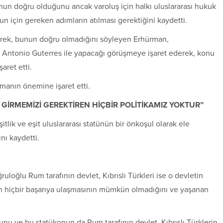
n doğru olduğunu ancak varoluş için halkı uluslararası hukuk
n için gereken adımların atılması gerektiğini kaydetti.
erek, bunun doğru olmadığını söyleyen Erhürman,
i Antonio Guterres ile yapacağı görüşmeye işaret ederek, konu
aret etti.
manın önemine işaret etti.
GİRMEMİZİ GEREKTİREN HİÇBİR POLİTİKAMIZ YOKTUR”
lik ve eşit uluslararası statünün bir önkoşul olarak ele
nı kaydetti.
ruloğlu Rum tarafının devlet, Kıbrıslı Türkleri ise o devletin
n hiçbir başarıya ulaşmasının mümkün olmadığını ve yaşanan
nu ve bu statükonun da Rum tarafının devlet, Kıbrıslı Türklerin