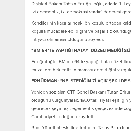
Dışişleri Bakanı
Tahsin Ertuğruloğlu
, adada “iki a
iki egemenlik, iki demokrasi vardır” denmesi gerek
Kendilerinin karşılarındaki ön koşulu ortadan kaldı
koşulla mücadele edildiğini ve başarısız olundu
ihtiyacı olmaması olduğunu söyledi.
“BM 64’TE YAPTIĞI HATAYI DÜZELTMEDİĞİ 
Ertuğruloğlu, BM’nin 64’te yaptığı hata düzeltil
müzakere beklentisi olmaması gerektiğini vurgul
ERHÜRMAN: “NE İSTEDİĞİNİZİ AÇIK ŞEKİLDE 
Yeniden söz alan
CTP
Genel Başkanı
Tufan Erhü
olduğunu vurgulayarak, 1960’taki siyasi eşitliğin
getirecek şeyin eşit egemenlik çerçevesinde coğ
Cumhuriyeti olduğunu kaydetti.
Rum Yönetimi eski liderlerinden Tasos Papadopul