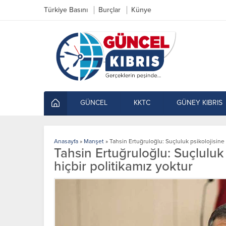
Türkiye Basını
Burçlar
Künye
GÜNCEL
KKTC
GÜNEY KIBRIS
Anasayfa
»
Manşet
»
Tahsin Ertuğruloğlu: Suçluluk psikolojisine
Tahsin Ertuğruloğlu: Suçluluk
hiçbir politikamız yoktur