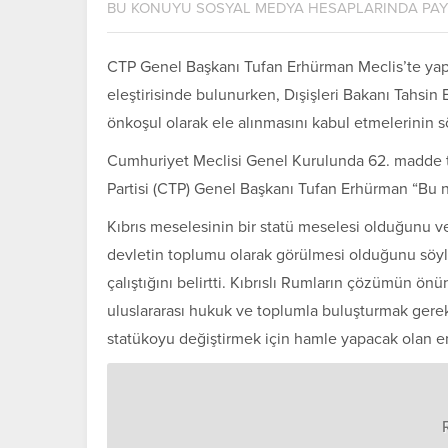
BU KONUYU SOSYAL MEDYA HESAPLARINDA PA
CTP Genel Başkanı Tufan Erhürman Meclis’te yap
eleştirisinde bulunurken, Dışişleri Bakanı Tahsin 
önkoşul olarak ele alınmasını kabul etmelerinin 
Cumhuriyet Meclisi Genel Kurulunda 62. madde 
Partisi
(
CTP
) Genel Başkanı
Tufan Erhürman
“Bu n
Kıbrıs meselesinin bir statü meselesi olduğunu ve
devletin toplumu olarak görülmesi olduğunu söyl
çalıştığını belirtti. Kıbrıslı Rumların çözümün 
uluslararası hukuk ve toplumla buluşturmak gere
statükoyu değiştirmek için hamle yapacak olan en