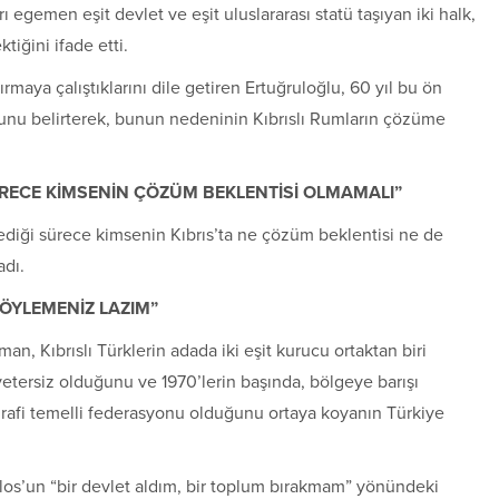
yrı egemen eşit devlet ve eşit uluslararası statü taşıyan iki halk,
tiğini ifade etti.
rmaya çalıştıklarını dile getiren Ertuğruloğlu, 60 yıl bu ön
ğunu belirterek, bunun nedeninin Kıbrıslı Rumların çözüme
SÜRECE KİMSENİN ÇÖZÜM BEKLENTİSİ OLMAMALI”
mediği sürece kimsenin Kıbrıs’ta ne çözüm beklentisi ne de
adı.
SÖYLEMENİZ LAZIM”
rman
, Kıbrıslı Türklerin adada iki eşit kurucu ortaktan biri
 yetersiz olduğunu ve 1970’lerin başında, bölgeye barışı
rafi temelli federasyonu olduğunu ortaya koyanın Türkiye
os’un “bir devlet aldım, bir toplum bırakmam” yönündeki