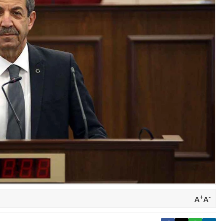
+
-
A
A