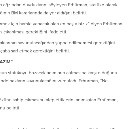
nun ağzından duyduklarını söyleyen Erhürman, statüko olarak
ının BM kararlarında da yer aldığını belirtti.
rmek için hamle yapacak olan en başta biziz” diyen Erhürman,
çıkarılması gerektiğini ifade etti.
 haklarının savunulacağından şüphe edilmemesi gerektiğini
ba sarf etmek gerektiğini belirtti.
LAZIM”
’nun statükoyu bozacak adımların atılmasına karşı olduğunu
inde hakların savunulacağını vurguladı. Erhürman, “Ne
züne sahip çıkmasını talep ettiklerini anımsatan Erhürman,
u belirtti.