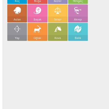
Koç
Boğa
İkizler
Yengeç
Aslan
Başak
Terazi
Akrep
Yay
Oğlak
Kova
Balık