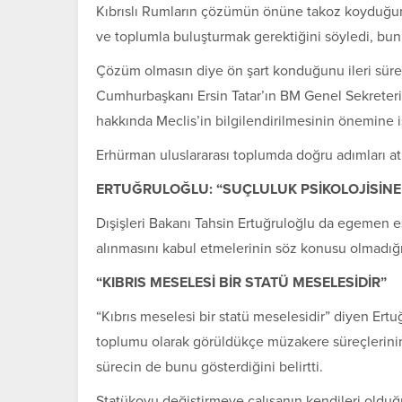
Kıbrıslı Rumların çözümün önüne takoz koyduğunu
ve toplumla buluşturmak gerektiğini söyledi, bunu
Çözüm olmasın diye ön şart konduğunu ileri sür
Cumhurbaşkanı
Ersin Tatar
’ın BM Genel Sekreter
hakkında Meclis’in bilgilendirilmesinin önemine iş
Erhürman uluslararası toplumda doğru adımları at
ERTUĞRULOĞLU: “SUÇLULUK PSİKOLOJİSİNE 
Dışişleri Bakanı
Tahsin Ertuğruloğlu
da egemen eşit
alınmasını kabul etmelerinin söz konusu olmadığı
“KIBRIS MESELESİ BİR STATÜ MESELESİDİR”
“Kıbrıs meselesi bir statü meselesidir” diyen Ertuğ
toplumu olarak görüldükçe müzakere süreçlerini
sürecin de bunu gösterdiğini belirtti.
Statükoyu değiştirmeye çalışanın kendileri olduğu