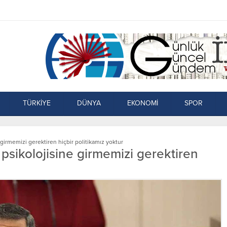
TÜRKİYE
DÜNYA
EKONOMİ
SPOR
 girmemizi gerektiren hiçbir politikamız yoktur
 psikolojisine girmemizi gerektiren