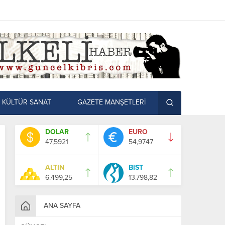
KÜLTÜR SANAT
GAZETE MANŞETLERİ
DOLAR
EURO
47,5921
54,9747
ALTIN
BIST
6.499,25
13.798,82
ANA SAYFA