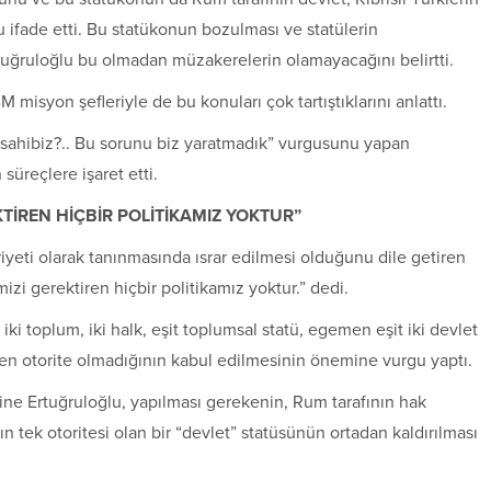
 ifade etti. Bu statükonun bozulması ve statülerin
uğruloğlu bu olmadan müzakerelerin olamayacağını belirtti.
misyon şefleriyle de bu konuları çok tartıştıklarını anlattı.
 sahibiz?.. Bu sorunu biz yaratmadık” vurgusunu yapan
üreçlere işaret etti.
TİREN HİÇBİR POLİTİKAMIZ YOKTUR”
iyeti olarak tanınmasında ısrar edilmesi olduğunu dile getiren
izi gerektiren hiçbir politikamız yoktur.” dedi.
iki toplum, iki halk, eşit toplumsal statü, egemen eşit iki devlet
n otorite olmadığının kabul edilmesinin önemine vurgu yaptı.
erine Ertuğruloğlu, yapılması gerekenin, Rum tarafının hak
 tek otoritesi olan bir “devlet” statüsünün ortadan kaldırılması