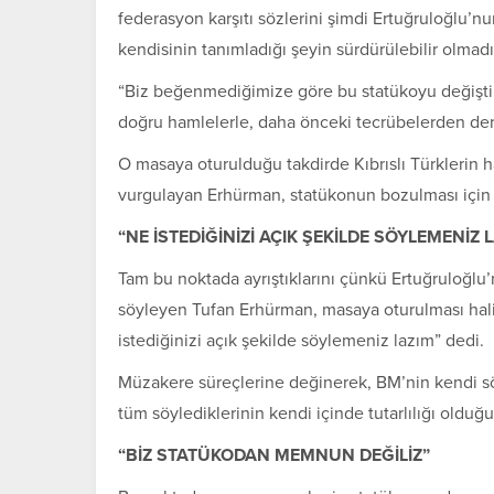
federasyon karşıtı sözlerini şimdi Ertuğruloğlu’
kendisinin tanımladığı şeyin sürdürülebilir olmadığ
“Biz beğenmediğimize göre bu statükoyu değişti
doğru hamlelerle, daha önceki tecrübelerden ders 
O masaya oturulduğu takdirde Kıbrıslı Türklerin
vurgulayan Erhürman, statükonun bozulması için ça
“NE İSTEDİĞİNİZİ AÇIK ŞEKİLDE SÖYLEMENİZ 
Tam bu noktada ayrıştıklarını çünkü Ertuğruloğlu
söyleyen
Tufan Erhürman
, masaya oturulması hal
istediğinizi açık şekilde söylemeniz lazım” dedi.
Müzakere süreçlerine değinerek, BM’nin kendi sö
tüm söylediklerinin kendi içinde tutarlılığı olduğun
“BİZ STATÜKODAN MEMNUN DEĞİLİZ”