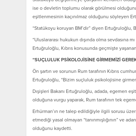
ise o devletin toplumu olarak görülmesi olduğunu
eşitlenmesinin kaçınılmaz olduğunu söyleyen Ert
“Statükoyu koruyan BM’dir” diyen Ertuğruloğlu, BM 
“Uluslararası hukukun dışında olma sevdasına mı
Ertuğruloğlu, Kıbrıs konusunda geçmişte yaşanan s
“SUÇLULUK PSİKOLOJİSİNE GİRMEMİZİ GEREK
Ön şartın ve sorunun Rum tarafının Kıbrıs cumhur
Ertuğruloğlu, “Bizim suçluluk psikolojisine girmem
Dışişleri Bakanı Ertuğruloğlu, adada, egemen eşit 
olduğuna vurgu yaparak, Rum tarafının tek egeme
Erhürman’ın ne talep edildiğiyle ilgili sorusu üz
etmediği yasal olmayan “tanınmışlığının” ve adanın
olduğunu kaydetti.