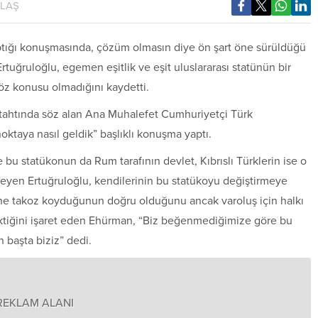
YLAŞ
tığı konuşmasında, çözüm olmasın diye ön şart öne sürüldüğü
Ertuğruloğlu, egemen eşitlik ve eşit uluslararası statünün bir
söz konusu olmadığını kaydetti.
tahtında söz alan Ana Muhalefet
Cumhuriyetçi Türk
oktaya nasıl geldik” başlıklı konuşma yaptı.
 bu statükonun da Rum tarafının devlet, Kıbrıslı Türklerin ise o
eyen Ertuğruloğlu, kendilerinin bu statükoyu değiştirmeye
önüne takoz koyduğunun doğru olduğunu ancak varoluş için halkı
ktiğini işaret eden Ehürman, “Biz beğenmediğimize göre bu
 başta biziz” dedi.
REKLAM ALANI