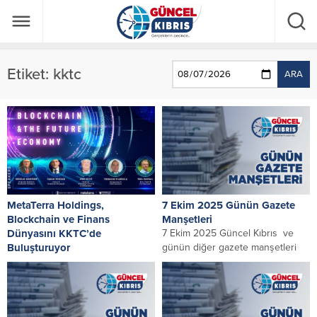
Etiket:
kktc
ARA
MetaTerra Holdings,
7 Ekim 2025 Günün Gazete
Blockchain ve Finans
Manşetleri
Dünyasını KKTC’de
7 Ekim 2025 Güncel Kıbrıs ve
Buluşturuyor
günün diğer gazete manşetleri
Blockchain teknolojisini finansal
sistemlerle bir araya getiren
Miracle, kurumsal dönüşümünü
tamamlayarak MetaTerra Holdings