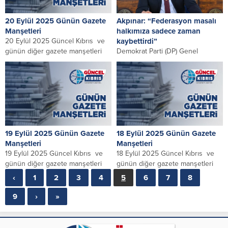
20 Eylül 2025 Günün Gazete
Akpınar: “Federasyon masalı
Manşetleri
halkımıza sadece zaman
20 Eylül 2025 Güncel Kıbrıs ve
kaybettirdi”
günün diğer gazete manşetleri
Demokrat Parti (DP) Genel
Sekreteri ve Girne Milletvekili
Serhat Akpınar, federasyon
görüşmelerinin Kıbrıs Türk
halkına...
19 Eylül 2025 Günün Gazete
18 Eylül 2025 Günün Gazete
Manşetleri
Manşetleri
19 Eylül 2025 Güncel Kıbrıs ve
18 Eylül 2025 Güncel Kıbrıs ve
günün diğer gazete manşetleri
günün diğer gazete manşetleri
‹
1
2
3
4
5
6
7
8
9
›
»