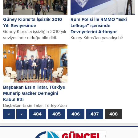
/home/diafcsypx9wt/public_html/wp-
content/themes/poyraz/lib/functions/commonfunctions.php
on line
40
Güney Kıbrıs’ta İşsizlik 2010
Rum Polisi İle RMMO “Eski
Yılı Seviyesinde
Lefkoşa” içerisinde
Güney Kıbrıs’ta işsizliğin 2010 yılı
Devriyelerini Arttırıyor
seviyesinde olduğu bildirildi.
Kuzey Kıbrıs’tan yasadışı bir
Fileleftheros gazetesi, 2019 yılı
şekilde adaya giriş yaptığı iddia
Kasım ayı verilerine...
edilen üçüncü ülke
vatandaşlarının geçişleri, aynı...
Başbakan Ersin Tatar, Türkiye
Muharip Gaziler Derneğini
Kabul Etti
Başbakan Ersin Tatar, Türkiye’den
gelen ziyaretçilerin kendisini her
«
‹
484
485
486
487
488
zaman mutlu ettiğini söyleyerek,
“Gazilerimizin yeri ayrı....