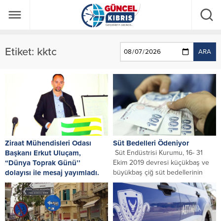
Etiket:
kktc
ARA
Ziraat Mühendisleri Odası
Süt Bedelleri Ödeniyor
Başkanı Erkut Uluçam,
Süt Endüstrisi Kurumu, 16- 31
“Dünya Toprak Günü’’
Ekim 2019 devresi küçükbaş ve
dolayısı ile mesaj yayımladı.
büyükbaş çiğ süt bedellerinin
bugün...
Deprecated
: explode(): Passing
null to parameter #2 ($string) of
type string is deprecated in