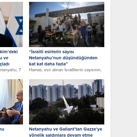
karşı, “İsrail,...
kim’deki
“İsrailli esirlerin sayısı
du ve
Netanyahu’nun düşündüğünden
uçladı
kat kat daha fazla”
etanyahu, 7
Hamas, esir alınan İsraillilerin sayısının,
zze
İsrail Başbakanı Binyamin
lediği
Netanyahu’nun düşündüğünden “kat
i...
kat daha fazla” olduğunu...
ahu
Netanyahu ve Gallant’tan Gazze’ye
yönelik saldırılara devam etme