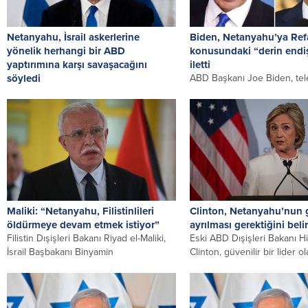
Netanyahu, İsrail askerlerine
Biden, Netanyahu’ya Re
yönelik herhangi bir ABD
konusundaki “derin endiş
yaptırımına karşı savaşacağını
iletti
söyledi
ABD Başkanı Joe Biden, te
İsrail Başbakanı Binyamin Netanyahu,
görüştüğü İsrail Başbakanı
Gazze Şeridi’ndeki İsrailli esirlerin
Netanyahu’ya, İsrail’in Refa
serbest bırakılmasını sağlayacak bir esir
“kapsamlı bir...
takası anlaşmasının...
Maliki: “Netanyahu, Filistinlileri
Clinton, Netanyahu’nun
öldürmeye devam etmek istiyor”
ayrılması gerektiğini belir
Filistin Dışişleri Bakanı Riyad el-Maliki,
Eski ABD Dışişleri Bakanı Hi
İsrail Başbakanı Binyamin
Clinton, güvenilir bir lider o
Netanyahu’nun ateşkes yapmak
görmediği İsrail Başbakanı 
istemediğini, genç yaşlı gözetmeksizin...
Netanyahu’nun...