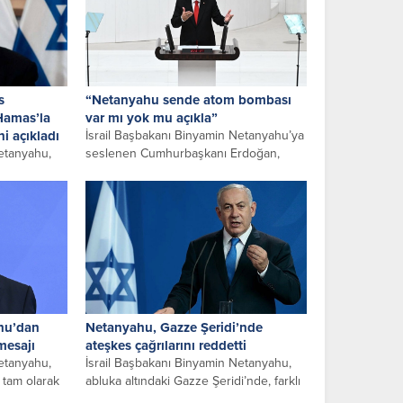
s
“Netanyahu sende atom bombası
Hamas’la
var mı yok mu açıkla”
i açıkladı
İsrail Başbakanı Binyamin Netanyahu’ya
Netanyahu,
seslenen Cumhurbaşkanı Erdoğan,
 esir takası
“Buradan Netanyahu’ya soruyorum;
sağlanması
Sen de atom bombası var...
ahu’dan
Netanyahu, Gazze Şeridi’nde
mesajı
ateşkes çağrılarını reddetti
Netanyahu,
İsrail Başbakanı Binyamin Netanyahu,
 tam olarak
abluka altındaki Gazze Şeridi’nde, farklı
iklerini
ülkelerden gelen ateşkes çağrılarına