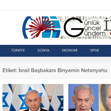
TÜRKİYE
DÜNYA
EKONOMİ
SPOR
Etiket:
İsrail Başbakanı Binyamin Netanyahu