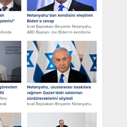
fah
Netanyahu’dan kendisini eleştiren
elerini”
Biden’a cevap
İsrail Başbakanı Binyamin Netanyahu,
lefonda
ABD Başkanı Joe Biden’ın kendisine
 Binyamin
yönelttiği eleştirilere cevap vererek,
h’a yönelik
izlediği politikanın...
 görevden
Netanyahu, uluslararası baskılara
tti
rağmen Gazze’deki saldırıları
llary
sürdüreceklerini söyledi
larak
İsrail Başbakanı Binyamin Netanyahu,
Binyamin
uluslararası baskılara rağmen Gazze
Şeridi’ndeki saldırıları sürdüreceklerini
belirterek, “Sonuna kadar devam...