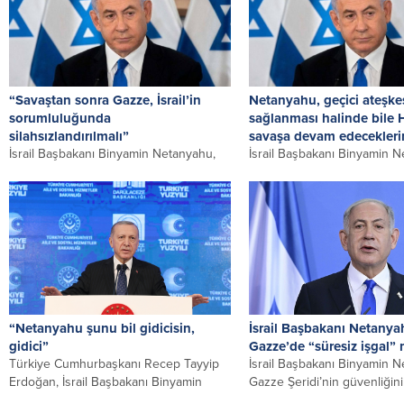
“Savaştan sonra Gazze, İsrail’in
Netanyahu, geçici ateşke
sorumluluğunda
sağlanması halinde bile 
silahsızlandırılmalı”
savaşa devam edeceklerin
İsrail Başbakanı Binyamin Netanyahu,
İsrail Başbakanı Binyamin 
ordunun kara işgalini genişletmeye
Hamas ile varılması beklenen
devam ettiği ve insanlık felaketinin
kapsamında geçici ateşkes 
derinleştiği Gazze...
halinde...
“Netanyahu şunu bil gidicisin,
İsrail Başbakanı Netany
gidici”
Gazze’de “süresiz işgal” 
Türkiye Cumhurbaşkanı Recep Tayyip
İsrail Başbakanı Binyamin 
Erdoğan, İsrail Başbakanı Binyamin
Gazze Şeridi’nin güvenliğini
Netanyahu’ya seslenerek, “Netanyahu
kontrolleri altına almak isted