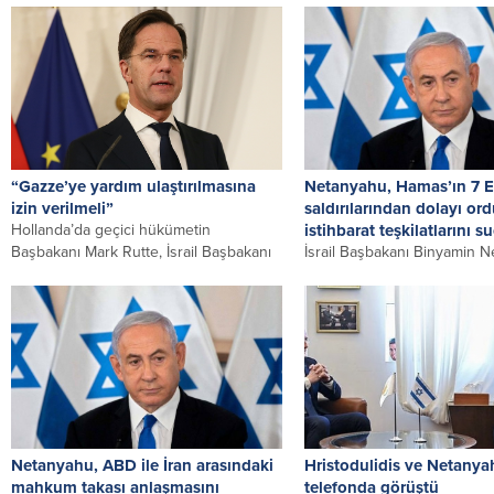
şunu bil gidicisin, gidici....
belirterek “süresiz...
“Gazze’ye yardım ulaştırılmasına
Netanyahu, Hamas’ın 7 E
izin verilmeli”
saldırılarından dolayı or
Hollanda’da geçici hükümetin
istihbarat teşkilatlarını s
Başbakanı Mark Rutte, İsrail Başbakanı
İsrail Başbakanı Binyamin N
Binyamin Netanyahu’ya, Gazze’ye
Ekim’de abluka altındaki Ga
insani yardım ulaştırılmasına izin...
Şeridi’nden Hamas’ın düzen
saldırılardaki güvenlik zafiyet
Netanyahu, ABD ile İran arasındaki
Hristodulidis ve Netany
mahkum takası anlaşmasını
telefonda görüştü