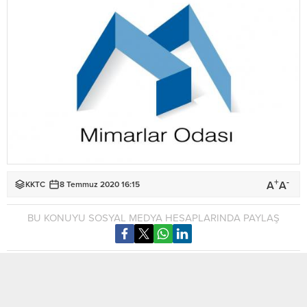
+
-
A
A
KKTC
8 Temmuz 2020 16:15
BU KONUYU SOSYAL MEDYA HESAPLARINDA PAYLAŞ
Mimarlar Odası
yazılı açıklama yaparak,
pandemi hastanesi
proje sürecini değerlendirdi.