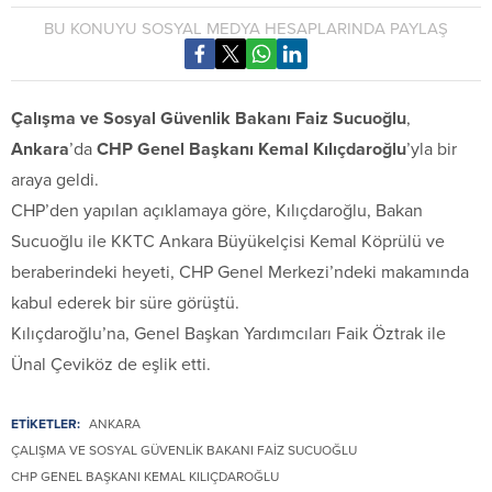
BU KONUYU SOSYAL MEDYA HESAPLARINDA PAYLAŞ
Çalışma ve Sosyal Güvenlik Bakanı Faiz Sucuoğlu
,
Ankara
’da
CHP Genel Başkanı Kemal Kılıçdaroğlu
’yla bir
araya geldi.
CHP’den yapılan açıklamaya göre, Kılıçdaroğlu, Bakan
Sucuoğlu ile KKTC Ankara Büyükelçisi Kemal Köprülü ve
beraberindeki heyeti, CHP Genel Merkezi’ndeki makamında
kabul ederek bir süre görüştü.
Kılıçdaroğlu’na, Genel Başkan Yardımcıları Faik Öztrak ile
Ünal Çeviköz de eşlik etti.
ETİKETLER:
ANKARA
ÇALIŞMA VE SOSYAL GÜVENLIK BAKANI FAIZ SUCUOĞLU
CHP GENEL BAŞKANI KEMAL KILIÇDAROĞLU