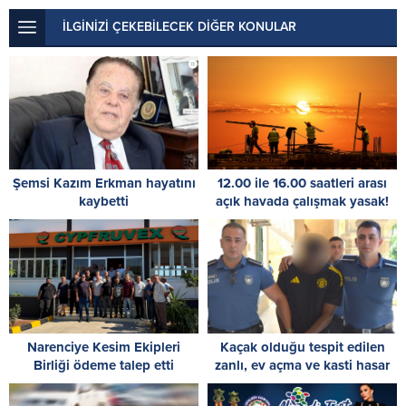
İLGİNİZİ ÇEKEBİLECEK DİĞER KONULAR
Şemsi Kazım Erkman hayatını
12.00 ile 16.00 saatleri arası
kaybetti
açık havada çalışmak yasak!
Narenciye Kesim Ekipleri
Kaçak olduğu tespit edilen
Birliği ödeme talep etti
zanlı, ev açma ve kasti hasar
vermekle de itham ediliyor: 8
gün tutukluluk