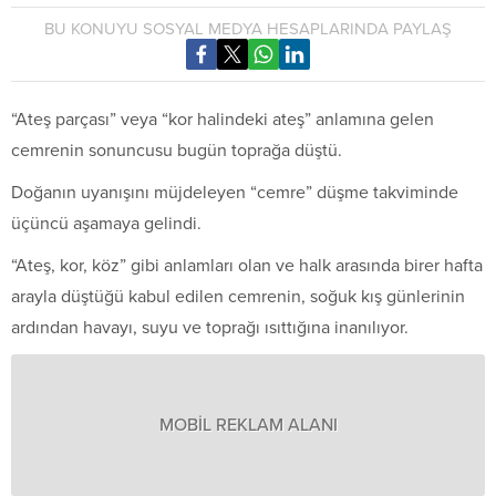
BU KONUYU SOSYAL MEDYA HESAPLARINDA PAYLAŞ
“Ateş parçası” veya “kor halindeki ateş” anlamına gelen
cemrenin sonuncusu bugün toprağa düştü.
Doğanın uyanışını müjdeleyen “cemre” düşme takviminde
üçüncü aşamaya gelindi.
“Ateş, kor, köz” gibi anlamları olan ve halk arasında birer hafta
arayla düştüğü kabul edilen cemrenin, soğuk kış günlerinin
ardından havayı, suyu ve toprağı ısıttığına inanılıyor.
MOBİL REKLAM ALANI