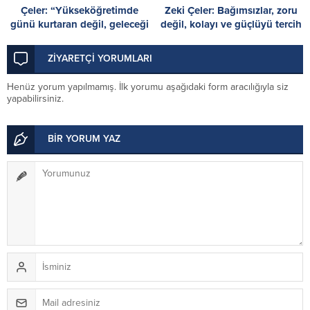
Çeler: “Yükseköğretimde
Zeki Çeler: Bağımsızlar, zoru
günü kurtaran değil, geleceği
değil, kolayı ve güçlüyü tercih
planlayan politikalara ihtiyaç
etti
var”
ZİYARETÇİ YORUMLARI
Henüz yorum yapılmamış. İlk yorumu aşağıdaki form aracılığıyla siz
yapabilirsiniz.
BİR YORUM YAZ