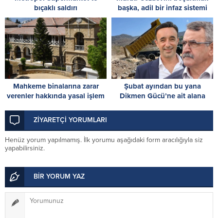
bıçaklı saldırı
başka, adil bir infaz sistemi
kurmak başka
Mahkeme binalarına zarar
Şubat ayından bu yana
verenler hakkında yasal işlem
Dikmen Gücü’ne ait alana
başlatıldı
moloz dökülüyor!
ZİYARETÇİ YORUMLARI
Henüz yorum yapılmamış. İlk yorumu aşağıdaki form aracılığıyla siz
yapabilirsiniz.
BİR YORUM YAZ