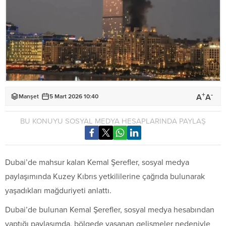
+
-
A
A
Manşet
5 Mart 2026 10:40
BU KONUYU SOSYAL MEDYA HESAPLARINDA PAYLAŞ
Dubai’de mahsur kalan Kemal Şerefler, sosyal medya
paylaşımında Kuzey Kıbrıs yetkililerine çağrıda bulunarak
yaşadıkları mağduriyeti anlattı.
Dubai’de bulunan Kemal Şerefler, sosyal medya hesabından
yaptığı paylaşımda, bölgede yaşanan gelişmeler nedeniyle