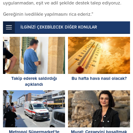
uygulanmadan, eşit ve adil şekilde destek talep ediyoruz.
Gereğinin ivedilikle yapılmasını rica ederiz.”
İLGİNİZİ ÇEKEBİLECEK DİĞER KONULAR
Takip ederek saldırdığı
Bu hafta hava nasıl olacak?
açıklandı
Metropol Süpermarket’te
Murat: Cezaevini boşaltmak