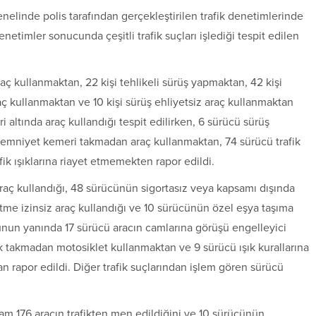
enelinde polis tarafından gerçekleştirilen trafik denetimlerinde
netimler sonucunda çeşitli trafik suçları işlediği tespit edilen
raç kullanmaktan, 22 kişi tehlikeli sürüş yapmaktan, 42 kişi
araç kullanmaktan ve 10 kişi sürüş ehliyetsiz araç kullanmaktan
i altında araç kullandığı tespit edilirken, 6 sürücü sürüş
emniyet kemeri takmadan araç kullanmaktan, 74 sürücü trafik
ik ışıklarına riayet etmemekten rapor edildi.
ç kullandığı, 48 sürücünün sigortasız veya kapsamı dışında
etme izinsiz araç kullandığı ve 10 sürücünün özel eşya taşıma
 Bunun yanında 17 sürücü aracın camlarına görüşü engelleyici
k takmadan motosiklet kullanmaktan ve 9 sürücü ışık kurallarına
 rapor edildi. Diğer trafik suçlarından işlem gören sürücü
am 176 aracın trafikten men edildiğini ve 10 sürücünün