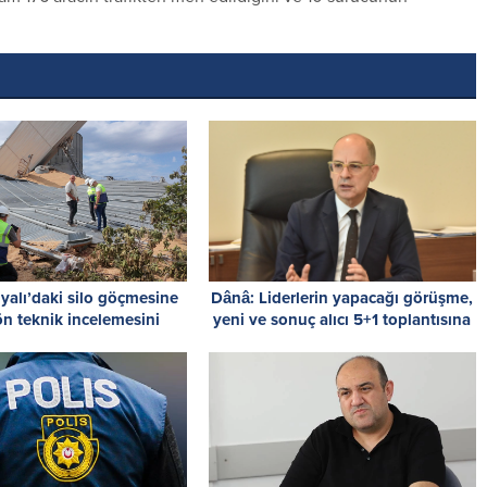
alı’daki silo göçmesine
Dânâ: Liderlerin yapacağı görüşme,
 ön teknik incelemesini
yeni ve sonuç alıcı 5+1 toplantısına
tamamladı
hazırlık niteliği taşıyor