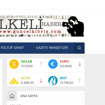
KÜLTÜR SANAT
GAZETE MANŞETLERİ
DOLAR
EURO
47,5939
54,9646
ALTIN
BIST
6.488,95
13.798,82
ANA SAYFA