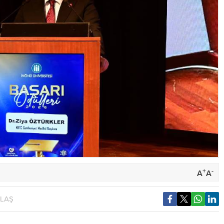
+
-
A
A
YLAŞ