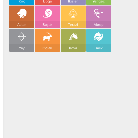
Koç
Boğa
İkizler
Yengeç
Aslan
Başak
Terazi
Akrep
Yay
Oğlak
Kova
Balık