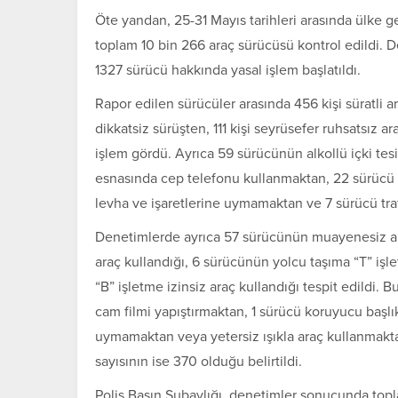
Öte yandan, 25-31 Mayıs tarihleri arasında ülke g
toplam 10 bin 266 araç sürücüsü kontrol edildi. De
1327 sürücü hakkında yasal işlem başlatıldı.
Rapor edilen sürücüler arasında 456 kişi süratli a
dikkatsiz sürüşten, 111 kişi seyrüsefer ruhsatsız 
işlem gördü. Ayrıca 59 sürücünün alkollü içki tesir
esnasında cep telefonu kullanmaktan, 22 sürücü 
levha ve işaretlerine uymamaktan ve 7 sürücü traf
Denetimlerde ayrıca 57 sürücünün muayenesiz ara
araç kullandığı, 6 sürücünün yolcu taşıma “T” işl
“B” işletme izinsiz araç kullandığı tespit edildi.
cam filmi yapıştırmaktan, 1 sürücü koruyucu başlı
uymamaktan veya yetersiz ışıkla araç kullanmaktan
sayısının ise 370 olduğu belirtildi.
Polis Basın Subaylığı, denetimler sonucunda topl