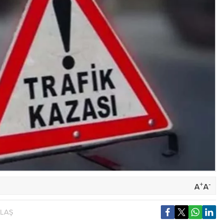
+
-
A
A
YLAŞ