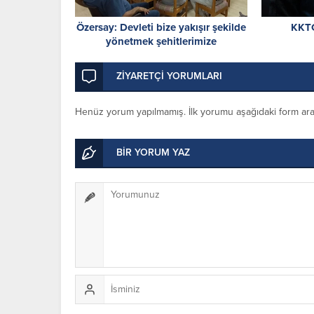
Özersay: Devleti bize yakışır şekilde
KKTC
yönetmek şehitlerimize
borcumuzdur
ZİYARETÇİ YORUMLARI
Henüz yorum yapılmamış. İlk yorumu aşağıdaki form aracıl
BİR YORUM YAZ