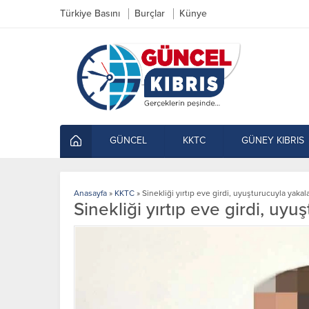
Türkiye Basını
Burçlar
Künye
GÜNCEL
KKTC
GÜNEY KIBRIS
Anasayfa
»
KKTC
»
Sinekliği yırtıp eve girdi, uyuşturucuyla yakal
Sinekliği yırtıp eve girdi, uy