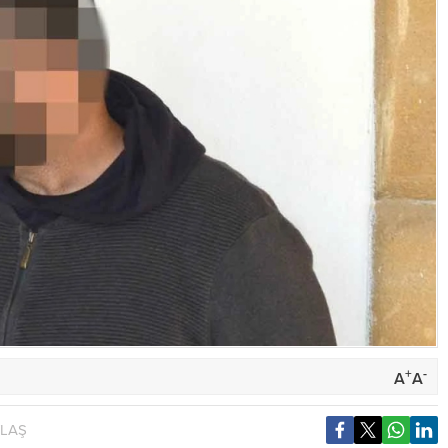
+
-
A
A
YLAŞ