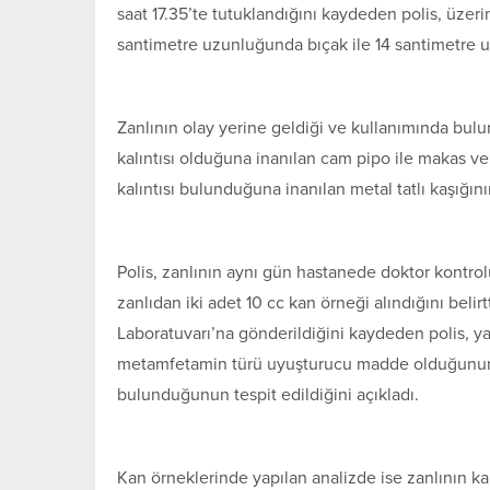
saat 17.35’te tutuklandığını kaydeden polis, üze
santimetre uzunluğunda bıçak ile 14 santimetre u
Zanlının olay yerine geldiği ve kullanımında bul
kalıntısı olduğuna inanılan cam pipo ile makas 
kalıntısı bulunduğuna inanılan metal tatlı kaşığını
Polis, zanlının aynı gün hastanede doktor kontrolü
zanlıdan iki adet 10 cc kan örneği alındığını beli
Laboratuvarı’na gönderildiğini kaydeden polis, ya
metamfetamin türü uyuşturucu madde olduğunun, m
bulunduğunun tespit edildiğini açıkladı.
Kan örneklerinde yapılan analizde ise zanlının ka