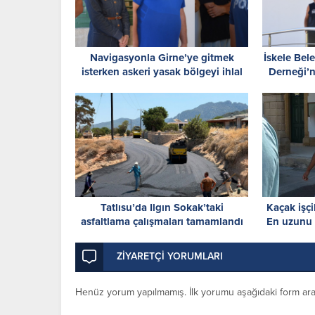
Navigasyonla Girne’ye gitmek
İskele Bele
isterken askeri yasak bölgeyi ihlal
Derneği’
ettiler
O
Tatlısu’da Ilgın Sokak’taki
Kaçak işç
asfaltlama çalışmaları tamamlandı
En uzunu 
ZİYARETÇİ YORUMLARI
Henüz yorum yapılmamış. İlk yorumu aşağıdaki form aracıl