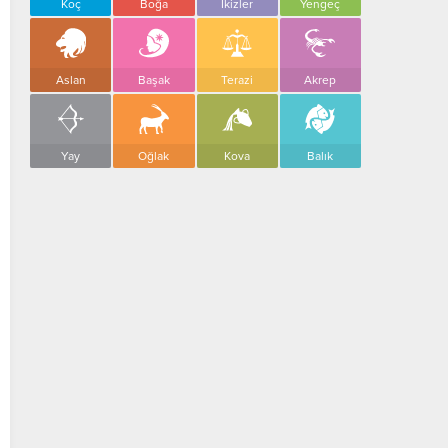
Koç
Boğa
İkizler
Yengeç
Aslan
Başak
Terazi
Akrep
Yay
Oğlak
Kova
Balık