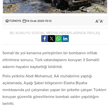
+
-
A
A
TÜRKİYE
14 Ocak 2020 15:12
BU KONUYU SOSYAL MEDYA HESAPLARINDA PAYLAŞ
Somali’de yol kenarına yerleştirilen bir bombanın infilak
ettirilmesi sonucu, Türk vatandaşlarını koruyan 3 Somalili
askerin hayatını kaybettiği bildirildi.
Polis yetkilisi Abdi Mohamud, AA muhabirine yaptığı
açıklamada, Aşağı Şabel bölgesinin Elasha Biyaha
mıntıkasında yol çalışmaları yapan bir şirkette çalışan Türkleri
koruyan güvenlik görevlilerine bombalı saldırı yapıldığını
belirtti.