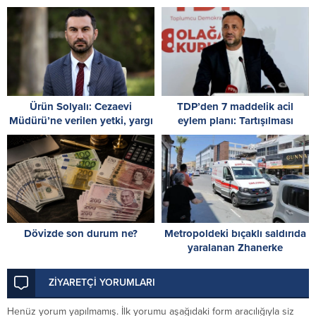
tehlikesi sürüyor
Ürün Solyalı: Cezaevi
TDP’den 7 maddelik acil
Müdürü’ne verilen yetki, yargı
eylem planı: Tartışılması
kararlarına müdahaledir
gereken kişinin kimliği değil,
sistemin çöküşüdür!
Dövizde son durum ne?
Metropoldeki bıçaklı saldırıda
yaralanan Zhanerke
Abdrazakova için acil kan
çağrısı
ZİYARETÇİ YORUMLARI
Henüz yorum yapılmamış. İlk yorumu aşağıdaki form aracılığıyla siz