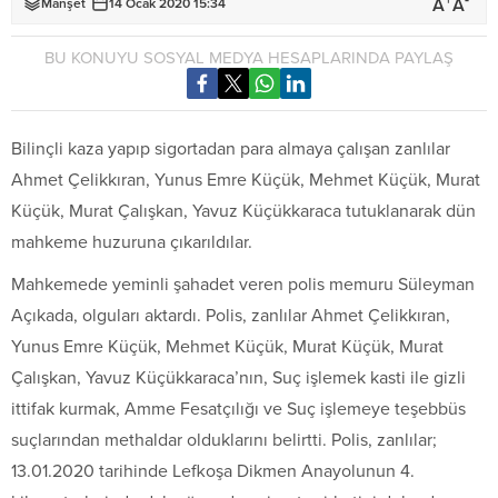
+
-
A
A
Manşet
14 Ocak 2020 15:34
BU KONUYU SOSYAL MEDYA HESAPLARINDA PAYLAŞ
Bilinçli kaza yapıp sigortadan para almaya çalışan zanlılar
Ahmet Çelikkıran, Yunus Emre Küçük, Mehmet Küçük, Murat
Küçük, Murat Çalışkan, Yavuz Küçükkaraca tutuklanarak dün
mahkeme huzuruna çıkarıldılar.
Mahkemede yeminli şahadet veren polis memuru Süleyman
Açıkada, olguları aktardı. Polis, zanlılar Ahmet Çelikkıran,
Yunus Emre Küçük, Mehmet Küçük, Murat Küçük, Murat
Çalışkan, Yavuz Küçükkaraca’nın, Suç işlemek kasti ile gizli
ittifak kurmak, Amme Fesatçılığı ve Suç işlemeye teşebbüs
suçlarından methaldar olduklarını belirtti. Polis, zanlılar;
13.01.2020 tarihinde Lefkoşa Dikmen Anayolunun 4.