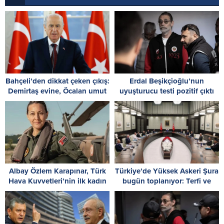
Bahçeli’den dikkat çeken çıkış:
Erdal Beşikçioğlu’nun
Demirtaş evine, Öcalan umut
uyuşturucu testi pozitif çıktı
hakkına kavuşmalı
Albay Özlem Karapınar, Türk
Türkiye’de Yüksek Askeri Şura
Hava Kuvvetleri’nin ilk kadın
bugün toplanıyor: Terfi ve
paşası oldu
atama kararları masada