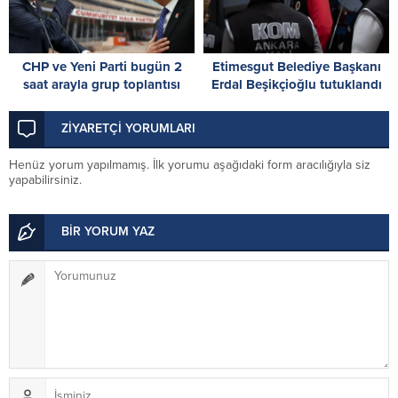
CHP ve Yeni Parti bugün 2
Etimesgut Belediye Başkanı
saat arayla grup toplantısı
Erdal Beşikçioğlu tutuklandı
yapacak: Gözler Kılıçdaroğlu
ve Özel’de
ZİYARETÇİ YORUMLARI
Henüz yorum yapılmamış. İlk yorumu aşağıdaki form aracılığıyla siz
yapabilirsiniz.
BİR YORUM YAZ