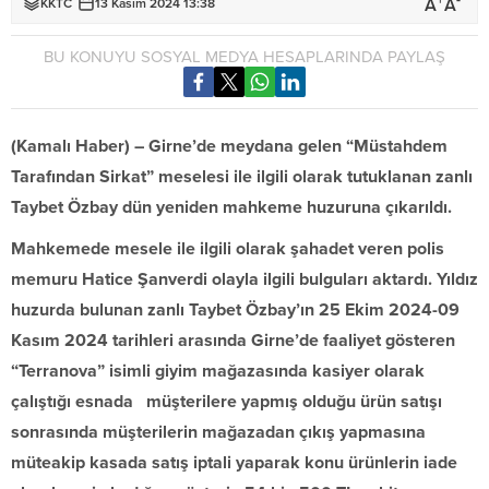
+
-
A
A
KKTC
13 Kasım 2024 13:38
BU KONUYU SOSYAL MEDYA HESAPLARINDA PAYLAŞ
(Kamalı Haber) – Girne’de meydana gelen “Müstahdem
Tarafından Sirkat” meselesi ile ilgili olarak tutuklanan zanlı
Taybet Özbay dün yeniden mahkeme huzuruna çıkarıldı.
Mahkemede mesele ile ilgili olarak şahadet veren polis
memuru Hatice Şanverdi olayla ilgili bulguları aktardı. Yıldız
huzurda bulunan zanlı Taybet Özbay’ın 25 Ekim 2024-09
Kasım 2024 tarihleri arasında Girne’de faaliyet gösteren
“Terranova” isimli giyim mağazasında kasiyer olarak
çalıştığı esnada müşterilere yapmış olduğu ürün satışı
sonrasında müşterilerin mağazadan çıkış yapmasına
müteakip kasada satış iptali yaparak konu ürünlerin iade