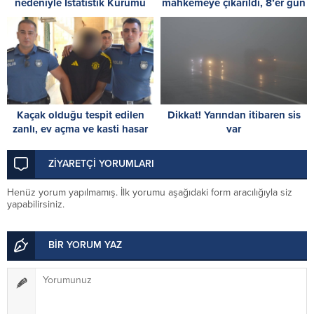
nedeniyle İstatistik Kurumu
mahkemeye çıkarıldı, 8’er gün
cuma gününe kadar hizmet
tutukluluk emri verildi
veremeyecek
Kaçak olduğu tespit edilen
Dikkat! Yarından itibaren sis
zanlı, ev açma ve kasti hasar
var
vermekle de itham ediliyor: 8
gün tutukluluk
ZİYARETÇİ YORUMLARI
Henüz yorum yapılmamış. İlk yorumu aşağıdaki form aracılığıyla siz
yapabilirsiniz.
BİR YORUM YAZ