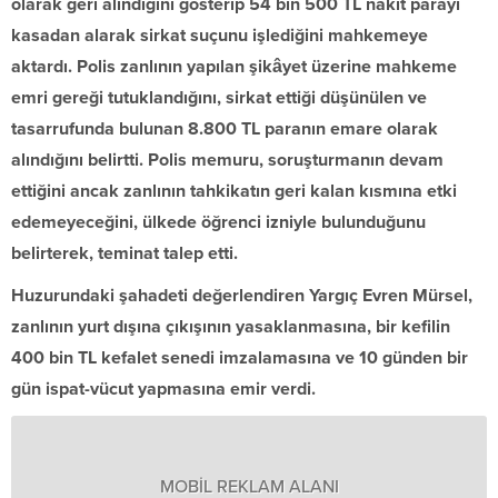
olarak geri alındığını gösterip 54 bin 500 TL nakit parayı
kasadan alarak sirkat suçunu işlediğini mahkemeye
aktardı. Polis zanlının yapılan şikâyet üzerine mahkeme
emri gereği tutuklandığını, sirkat ettiği düşünülen ve
tasarrufunda bulunan 8.800 TL paranın emare olarak
alındığını belirtti. Polis memuru, soruşturmanın devam
ettiğini ancak zanlının tahkikatın geri kalan kısmına etki
edemeyeceğini, ülkede öğrenci izniyle bulunduğunu
belirterek, teminat talep etti.
Huzurundaki şahadeti değerlendiren Yargıç Evren Mürsel,
zanlının yurt dışına çıkışının yasaklanmasına, bir kefilin
400 bin TL kefalet senedi imzalamasına ve 10 günden bir
gün ispat-vücut yapmasına emir verdi.
MOBİL REKLAM ALANI