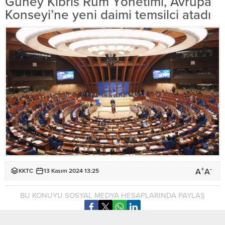
Güney Kıbrıs Rum Yönetimi, Avrupa
Konseyi’ne yeni daimi temsilci atadı
+
-
A
A
KKTC
13 Kasım 2024 13:25
BU KONUYU SOSYAL MEDYA HESAPLARINDA PAYLAŞ