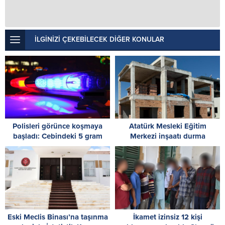
İLGİNİZİ ÇEKEBİLECEK DİĞER KONULAR
Polisleri görünce koşmaya
Atatürk Mesleki Eğitim
başladı: Cebindeki 5 gram
Merkezi inşaatı durma
uyuşturucuyu yere attı
noktasında! İskele’den acil
destek çağrısı
Eski Meclis Binası’na taşınma
İkamet izinsiz 12 kişi