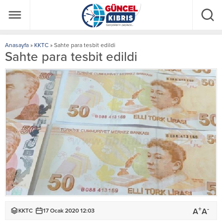
Anasayfa
»
KKTC
»
Sahte para tesbit edildi
Sahte para tesbit edildi
+
-
A
A
KKTC
17 Ocak 2020 12:03