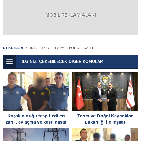
MOBİL REKLAM ALANI
ETİKETLER:
KIBRIS
KKTC
PARA
POLİS
SAHTE
İLGİNİZİ ÇEKEBİLECEK DİĞER KONULAR
Kaçak olduğu tespit edilen
Tarım ve Doğal Kaynaklar
zanlı, ev açma ve kasti hasar
Bakanlığı ile İnşaat
vermekle de itham ediliyor: 8
Mühendisleri Odası arasında iş
gün tutukluluk
birliği protokolü imzalandı