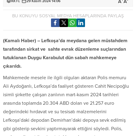
+
-
A
A
KKTC
29 Kasım 2024 14:06
BU KONUYU SOSYAL MEDYA HESAPLARINDA PAYLAŞ
(Kamalı Haber) – Lefkoşa’da meydana gelen müstahdem
tarafından sirkat ve sahte evrak düzenleme suçlarından
tutuklanan Duygu Karabulut dün sabah mahkemeye
çıkarıldı.
Mahkemede mesele ile ilgili olguları aktaran Polis memuru
Ali Aydoğanlı, Lefkoşa’da faaliyet gösteren Cahit Necipoğlu
isimli şirkette çalışan zanlının mart-kasım 2024 tarihleri
arasında toplamda 20.304 ABD doları ve 21.257 euro
değerindeki hırdavat ve su tesisatı malzemelerini
Lefkoşa’daki depodan Demirhan’daki depoya sevk edilmiş
gibi gösterip sevkini yaptırmayarak ettiğini söyledi. Polis,