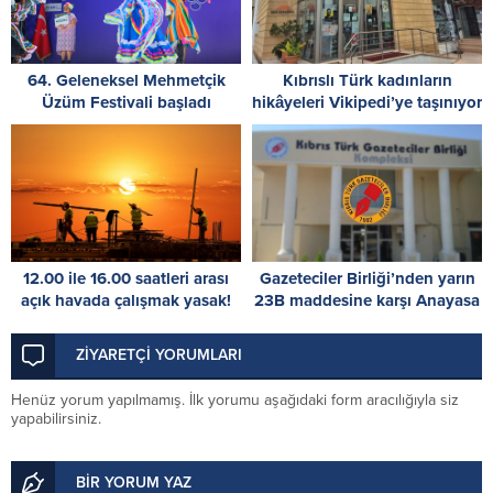
64. Geleneksel Mehmetçik
Kıbrıslı Türk kadınların
Üzüm Festivali başladı
hikâyeleri Vikipedi’ye taşınıyor
12.00 ile 16.00 saatleri arası
Gazeteciler Birliği’nden yarın
açık havada çalışmak yasak!
23B maddesine karşı Anayasa
Mahkemesi önünde
dayanışma çağrısı
ZİYARETÇİ YORUMLARI
Henüz yorum yapılmamış. İlk yorumu aşağıdaki form aracılığıyla siz
yapabilirsiniz.
BİR YORUM YAZ