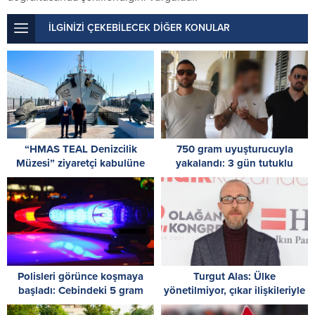
İLGİNİZİ ÇEKEBİLECEK DİĞER KONULAR
“HMAS TEAL Denizcilik
750 gram uyuşturucuyla
Müzesi” ziyaretçi kabulüne
yakalandı: 3 gün tutuklu
başladı
kalacak
Polisleri görünce koşmaya
Turgut Alas: Ülke
başladı: Cebindeki 5 gram
yönetilmiyor, çıkar ilişkileriyle
uyuşturucuyu yere attı
tüketiliyor!