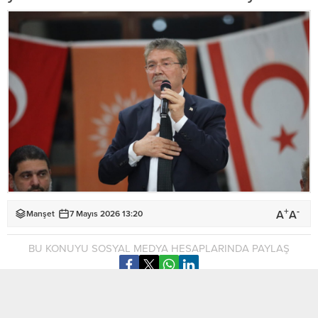
+
-
A
A
Manşet
7 Mayıs 2026 13:20
BU KONUYU SOSYAL MEDYA HESAPLARINDA PAYLAŞ
Ulusal Birlik Partisi (UBP) Genel Başkanı ve Başbakan Ünal