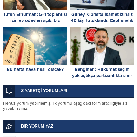
Tufan Erhürman: 5+1 toplantısı
Güney Kıbrıs’ta ikamet izinsiz
için ev ödevleri açık, biz
40 kişi tutuklandı: Cephanelik
hazırız
ele geçirildi
Bu hafta hava nasıl olacak?
Bengihan: Hükümet seçim
yaklaştıkça partizanlıkta sınır
tanımıyor
ZİYARETÇİ YORUMLARI
Henüz yorum yapılmamış. İlk yorumu aşağıdaki form aracılığıyla siz
yapabilirsiniz.
BİR YORUM YAZ