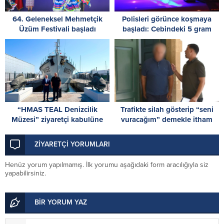
64. Geleneksel Mehmetçik
Polisleri görünce koşmaya
Üzüm Festivali başladı
başladı: Cebindeki 5 gram
uyuşturucuyu yere attı
“HMAS TEAL Denizcilik
Trafikte silah gösterip “seni
Müzesi” ziyaretçi kabulüne
vuracağım” demekle itham
başladı
edilen zanlı, tutuksuz
yargılanacak
ZİYARETÇİ YORUMLARI
Henüz yorum yapılmamış. İlk yorumu aşağıdaki form aracılığıyla siz
yapabilirsiniz.
BİR YORUM YAZ