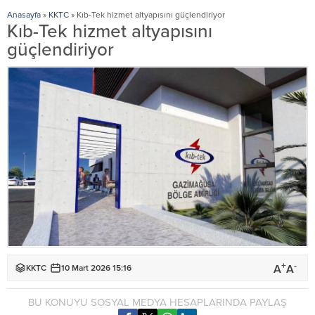
Anasayfa
»
KKTC
»
Kıb-Tek hizmet altyapısını güçlendiriyor
Kıb-Tek hizmet altyapısını
güçlendiriyor
+
-
A
A
KKTC
10 Mart 2026 15:16
BU KONUYU SOSYAL MEDYA HESAPLARINDA PAYLAŞ