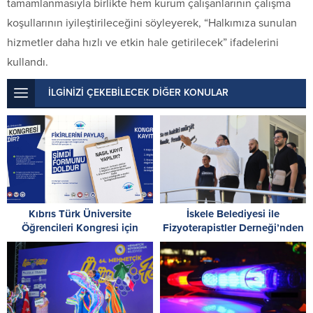
tamamlanmasıyla birlikte hem kurum çalışanlarının çalışma
koşullarının iyileştirileceğini söyleyerek, “Halkımıza sunulan
hizmetler daha hızlı ve etkin hale getirilecek” ifadelerini
kullandı.
İLGİNİZİ ÇEKEBİLECEK DİĞER KONULAR
Kıbrıs Türk Üniversite
İskele Belediyesi ile
Öğrencileri Kongresi için
Fizyoterapistler Derneği’nden
kayıtlar sürüyor
Ötüken Özel Eğitim Okulu’na
ziyaret