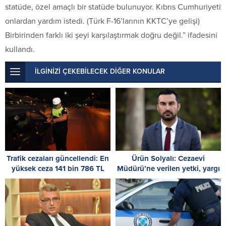
statüde, özel amaçlı bir statüde bulunuyor. Kıbrıs Cumhuriyeti
onlardan yardım istedi. (Türk F-16’larının KKTC’ye gelişi)
Birbirinden farklı iki şeyi karşılaştırmak doğru değil.” ifadesini
kullandı.
İLGİNİZİ ÇEKEBİLECEK DİĞER KONULAR
Trafik cezaları güncellendi: En
Ürün Solyalı: Cezaevi
yüksek ceza 141 bin 786 TL
Müdürü’ne verilen yetki, yargı
kararlarına müdahaledir