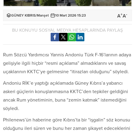
+
-
A
A
GÜNEY KIBRIS
/
Manşet
10 Mart 2026 15:23
BU KONUYU SOSYAL MEDYA HESAPLARINDA PAYLAŞ
Rum Sözcü Yardımcısı Yannis Andoniu Türk F-16’larının adaya
gelişiyle ilgili hiçbir “resmi açıklama” almadıklarını ve savaş
uçaklarının KKTC’ye gelmesine “itirazları olduğunu” söyledi.
Andoniu RİK’e yaptığı açıklamada Güney Kıbrıs’a yabancı
askeri güçlerin konuşlanmasına KKTC’den tepkiler geldiğini
ancak Rum yönetiminin, buna “zemin katmak” istemediğini
söyledi.
Philenews’ün haberine göre Kıbrıs’ta bir “işgalin” söz konusu
olduğunu ileri süren ve bunu her zaman şikayet edeceklerini