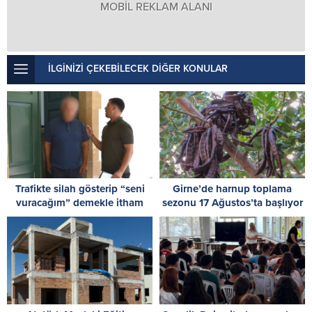
MOBİL REKLAM ALANI
İLGİNİZİ ÇEKEBİLECEK DİĞER KONULAR
Trafikte silah gösterip “seni
Girne’de harnup toplama
vuracağım” demekle itham
sezonu 17 Ağustos’ta başlıyor
edilen zanlı, tutuksuz
yargılanacak