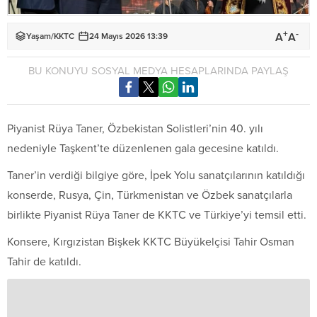
+
-
A
A
Yaşam
/
KKTC
24 Mayıs 2026 13:39
BU KONUYU SOSYAL MEDYA HESAPLARINDA PAYLAŞ
Piyanist Rüya Taner, Özbekistan Solistleri’nin 40. yılı
nedeniyle Taşkent’te düzenlenen gala gecesine katıldı.
Taner’in verdiği bilgiye göre, İpek Yolu sanatçılarının katıldığı
konserde, Rusya, Çin, Türkmenistan ve Özbek sanatçılarla
birlikte Piyanist Rüya Taner de KKTC ve Türkiye’yi temsil etti.
Konsere, Kırgızistan Bişkek KKTC Büyükelçisi Tahir Osman
Tahir de katıldı.