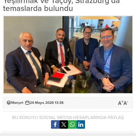
Yeşilırmak ve Taçoy, Strazburg’da
temaslarda bulundu
+
-
A
A
Manşet
24 Mayıs 2026 13:38
BU KONUYU SOSYAL MEDYA HESAPLARINDA PAYLAŞ