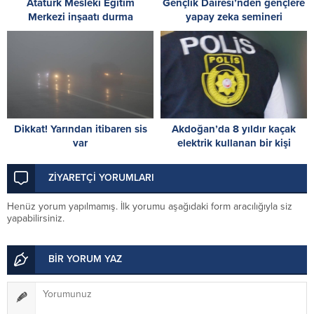
Atatürk Mesleki Eğitim
Gençlik Dairesi’nden gençlere
Merkezi inşaatı durma
yapay zeka semineri
noktasında! İskele’den acil
destek çağrısı
Dikkat! Yarından itibaren sis
Akdoğan’da 8 yıldır kaçak
var
elektrik kullanan bir kişi
tutuklandı
ZİYARETÇİ YORUMLARI
Henüz yorum yapılmamış. İlk yorumu aşağıdaki form aracılığıyla siz
yapabilirsiniz.
BİR YORUM YAZ