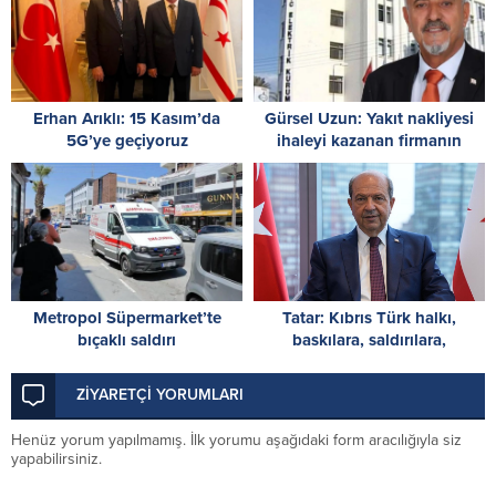
Erhan Arıklı: 15 Kasım’da
Gürsel Uzun: Yakıt nakliyesi
5G’ye geçiyoruz
ihaleyi kazanan firmanın
sorumluluğundadır
Metropol Süpermarket’te
Tatar: Kıbrıs Türk halkı,
bıçaklı saldırı
baskılara, saldırılara,
ambargolara ve haksızlıklara
rağmen vatanına ve devletine
ZİYARETÇİ YORUMLARI
sahip çıktı
Henüz yorum yapılmamış. İlk yorumu aşağıdaki form aracılığıyla siz
yapabilirsiniz.