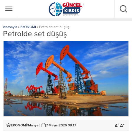
Anasayfa
»
EKONOMİ
»
Petrolde set düşüş
Petrolde set düşüş
+
-
A
A
EKONOMİ
/
Manşet
7 Mayıs 2026 09:17