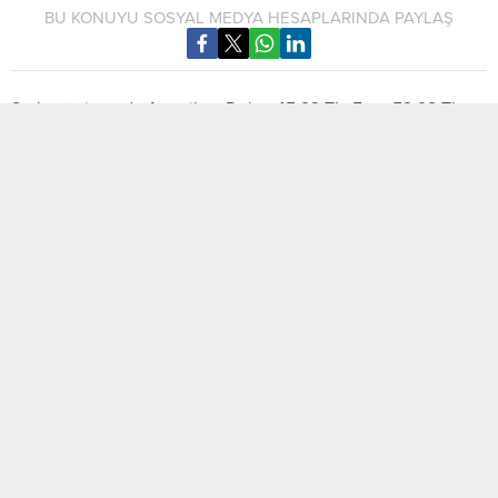
BU KONUYU SOSYAL MEDYA HESAPLARINDA PAYLAŞ
Serbest piyasada Amerikan Doları 45,23 TL, Euro 53,28 TL,
İngiliz Sterlini ise 61,64 TL’den işlem görüyor.
Saat 08.20 itibarıyla Amerikan Doları’nın alış fiyatı 45,21 TL,
satış fiyatı 45,25 TL.
Euro’nun alış fiyatı 53,24 TL, satış fiyatı 53,33 TL, İngiliz
Sterlini ise 61,60 TL’den alınıp 61,68 TL’den satılıyor.
MOBİL REKLAM ALANI
İLGİNİZİ ÇEKEBİLECEK DİĞER KONULAR