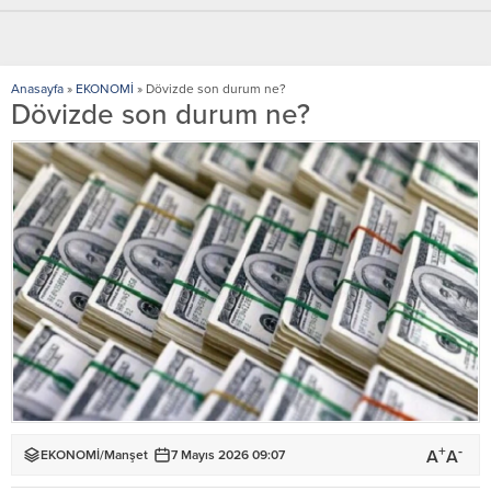
Anasayfa
»
EKONOMİ
»
Dövizde son durum ne?
Dövizde son durum ne?
+
-
A
A
EKONOMİ
/
Manşet
7 Mayıs 2026 09:07