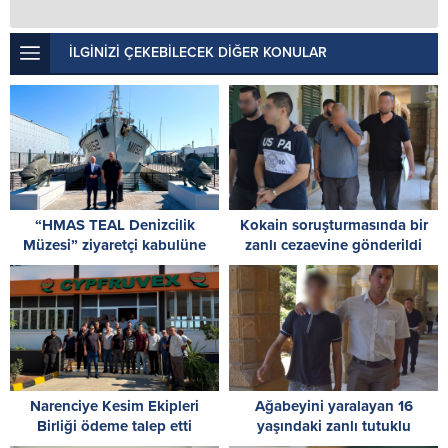
İLGİNİZİ ÇEKEBİLECEK DİĞER KONULAR
“HMAS TEAL Denizcilik
Kokain soruşturmasında bir
Müzesi” ziyaretçi kabulüne
zanlı cezaevine gönderildi
başladı
Narenciye Kesim Ekipleri
Ağabeyini yaralayan 16
Birliği ödeme talep etti
yaşındaki zanlı tutuklu
yargılanacak