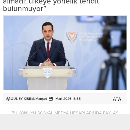
almadı; ülkeye yönelik tehdit
bulunmuyor”
+
-
A
A
GÜNEY KIBRIS
/
Manşet
1 Mart 2026 13:35
BU KONUYU SOSYAL MEDYA HESAPLARINDA PAYLAŞ