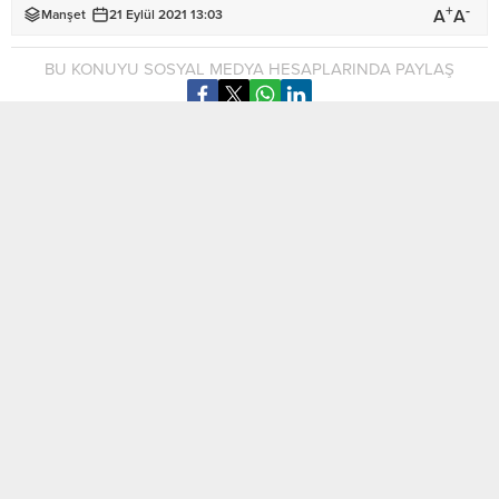
+
-
A
A
Manşet
21 Eylül 2021 13:03
BU KONUYU SOSYAL MEDYA HESAPLARINDA PAYLAŞ
Cumhurbaşkanı Ersin Tatar, Türk-Amerikan İş Konseyi’nce
(TAİK), New York’ta düzenlenen 11’inci Türk Yatırım
Konferansı’na katıldı.
Cumhurbaşkanlığı’ndan yapılan açıklamaya göre, konferansa,
ABD iş dünyası temsilcilerinin yanı sıra Türkiye Cumhuriyeti
Cumhurbaşkanı Recep Tayyip Erdoğan, Türkiye Dışişleri
Bakanı Mevlüt Çavuşoğlu, Türkiye Kültür ve Turizm Bakanı
Mehmet Nuri Ersoy, Türkiye Milli Savunma Bakanı Hulusi
Akar, TürkiyeTicaret Bakanı Mehmet Muş ve çok sayıda üst
düzey siyasetçi katıldı.