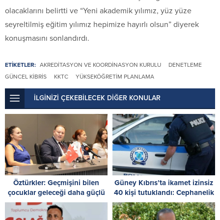
olacaklarını belirtti ve “Yeni akademik yılımız, yüz yüze
seyreltilmiş eğitim yılımız hepimize hayırlı olsun” diyerek
konuşmasını sonlandırdı.
ETİKETLER:
AKREDITASYON VE KOORDINASYON KURULU
DENETLEME
GÜNCEL KIBRIS
KKTC
YÜKSEKÖĞRETIM PLANLAMA
İLGİNİZİ ÇEKEBİLECEK DİĞER KONULAR
Öztürkler: Geçmişini bilen
Güney Kıbrıs’ta ikamet izinsiz
çocuklar geleceği daha güçlü
40 kişi tutuklandı: Cephanelik
inşa eder
ele geçirildi