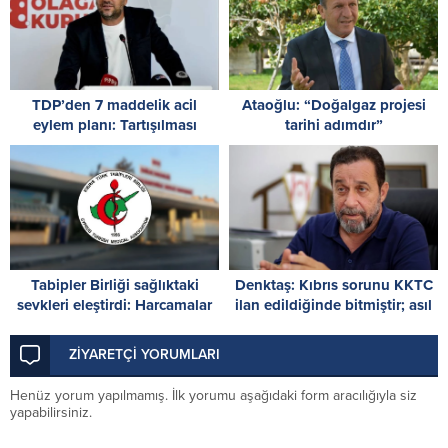
TDP’den 7 maddelik acil
Ataoğlu: “Doğalgaz projesi
eylem planı: Tartışılması
tarihi adımdır”
gereken kişinin kimliği değil,
sistemin çöküşüdür!
Tabipler Birliği sağlıktaki
Denktaş: Kıbrıs sorunu KKTC
sevkleri eleştirdi: Harcamalar
ilan edildiğinde bitmiştir; asıl
kamuoyuyla paylaşılmalı!
mesele KKTC’nin tanınmasıdır
ZİYARETÇİ YORUMLARI
Henüz yorum yapılmamış. İlk yorumu aşağıdaki form aracılığıyla siz
yapabilirsiniz.