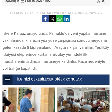
+
-
A
A
Manşet
3 Nisan 2026 14:02
BU KONUYU SOSYAL MEDYA HESAPLARINDA PAYLAŞ
İskele-Karpaz anayolunda, Pamuklu’da yeni yapılan hastane
yakınlarında iki aracın yüz yüze çarpışması sonucu meydana
gelen kazada 6 kişi yaralandı. Araçta sıkışan yaralılar, Yeşilköy
İtfaiyesi ekiplerince kurtarılarak olay yerindeki ilk
müdahalenin ardından hastaneye kaldırıldı. Kaza nedeniyle
yol trafiğe kapatıldı.
İLGİNİZİ ÇEKEBİLECEK DİĞER KONULAR