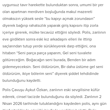
uygunsuz tavır harekette bulunduktan sonra, umumi bir yer
olan apartman merdiven boşluğunda makul mazereti
olmaksızın yüksek sesle “bu kapıyı açmak zorundasın”
diyerek bağırıp rahatsızlık yaparak giriş kapısını itip zorla
içeriye girerek, mülke tecavüz ettiğini söyledi. Polis, zanlının
eve girdikten sonra eski kız arkadaşını elleri ile ittirip
saçlarından tutup yerde sürükleyerek darp ettiğini, ona
hitaben “Seni parça parça yaparım, Gel seni tuvalete
götüreceğim. Boğacağın seni burada, Benden bir adım
gidemeyeceksin. Seni öldürürüm, Bir daha üstüme gel seni
öldürürüm, ikiye bölerim seni” diyerek şiddet tehdidinde
bulunduğunu kaydetti.
Polis Çavuşu Aykut Özkan, zanlının eski sevgilisine küfür
ederek, cinsel tacizde bulunduğunu da söyledi. Zanlının 2
Nisan 2026 tarihinde tutuklandığını kaydeden polis, aynı gün