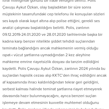
itiraf niteliğinde gönüllü bir ifade verdiğini belirtti. Polis
Çavuşu Aykut Özkan, olay başladıktan bir süre sonra
müştekinin tasarrufundaki cep telefonu ile konuşulan sözleri
ses kaydı olarak kayıt altına alıp polise ettiğini, gerekli ses
analizi çalışması başlatıldığını belirtti. Polis, zanlının
09.12.2019-24.01.2020 ve 28.01.2020 tarihlerinde başka bir
kadına karşı benzer nitelikte şiddet tehdidi suçlarından
teminata bağlandığını ancak mahkemenin vermiş olduğu
ıspat-ı vücut şartlarına uymadığından 2 kez aleyhine
mahkeme emrine riayetsizlik dosyası da tanzim edildiğini
kaydetti. Polis Çavuşu Aykut Özkan, zanlının 2024 yılında bu
suçlardan hapislik cezası alıp KKTC’den ihraç edildiğini ancak
af kapsamında ihracı kaldırıldığından tekrar geri geldiğini,
serbest kalması halinde teminat şartlarına riayet etmeyerek
davasında hazır bulunmayacağını, ayrıca benzeri suçları
işlemeye devam etmesinin kuvvetle muhtemel olduğunu