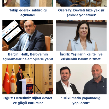
Takip ederek saldırdığı
Özersay: Devleti bize yakışır
açıklandı
şekilde yönetmek
şehitlerimize borcumuzdur
Barçın: Halk, Berova’nın
İncirli: Yaşlıların kaliteli ve
açıklamalarına emojilerle yanıt
erişilebilir bakım hizmeti
veriyor
alması en temel önceliğimiz
Oğuz: Hedefimiz dijital devlet
“Hükümetin yapamadığı
ve güçlü kurumlar
yapılacak”