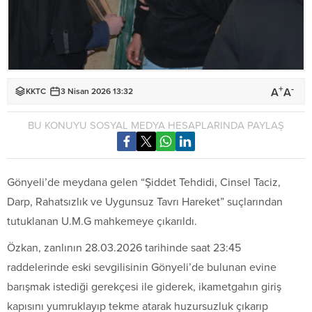
+
-
A
A
KKTC
3 Nisan 2026 13:32
BU KONUYU SOSYAL MEDYA HESAPLARINDA PAYLAŞ
Gönyeli’de meydana gelen “Şiddet Tehdidi, Cinsel Taciz,
Darp, Rahatsızlık ve Uygunsuz Tavrı Hareket” suçlarından
tutuklanan U.M.G mahkemeye çıkarıldı.
Özkan, zanlının 28.03.2026 tarihinde saat 23:45
raddelerinde eski sevgilisinin Gönyeli’de bulunan evine
barışmak istediği gerekçesi ile giderek, ikametgahın giriş
kapısını yumruklayıp tekme atarak huzursuzluk çıkarıp