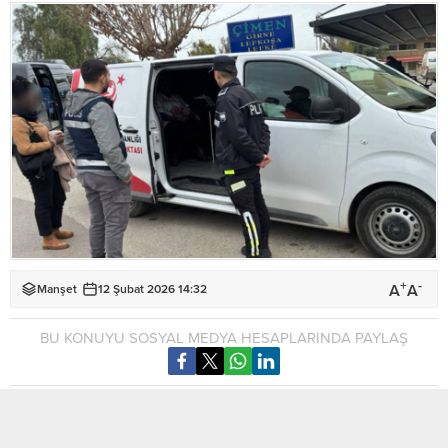
+
-
A
A
Manşet
12 Şubat 2026 14:32
BU KONUYU SOSYAL MEDYA HESAPLARINDA PAYLAŞ
İçişleri Bakanlığı bünyesinde yürütülen göç denetimleri,
Lefkoşa, Güzelyurt, Girne ve Gazimağusa bölgelerinde