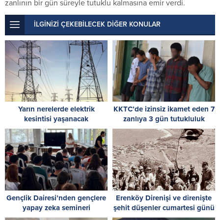
zanlının bir gün süreyle tutuklu kalmasına emir verdi.
İLGİNİZİ ÇEKEBİLECEK DİĞER KONULAR
Yarın nerelerde elektrik
KKTC’de izinsiz ikamet eden 7
kesintisi yaşanacak
zanlıya 3 gün tutukluluk
Gençlik Dairesi’nden gençlere
Erenköy Direnişi ve direnişte
yapay zeka semineri
şehit düşenler cumartesi günü
düzenlenecek törenle anılacak