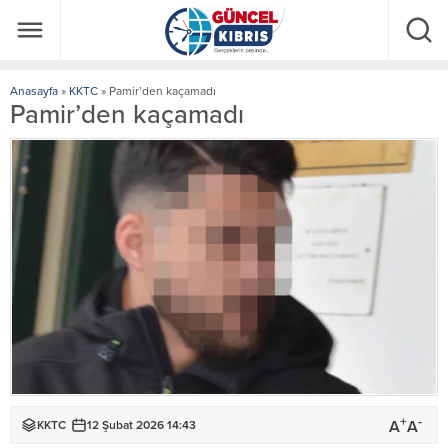
Anasayfa
»
KKTC
»
Pamir’den kaçamadı
Pamir’den kaçamadı
+
-
A
A
KKTC
12 Şubat 2026 14:43