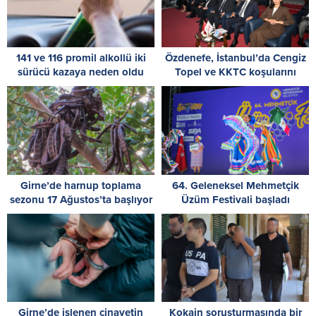
141 ve 116 promil alkollü iki
Özdenefe, İstanbul’da Cengiz
sürücü kazaya neden oldu
Topel ve KKTC koşularını
izledi
Girne’de harnup toplama
64. Geleneksel Mehmetçik
sezonu 17 Ağustos’ta başlıyor
Üzüm Festivali başladı
Girne’de işlenen cinayetin
Kokain soruşturmasında bir