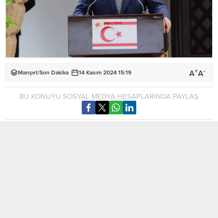
+
-
A
A
Manşet
/
Son Dakika
14 Kasım 2024 15:19
BU KONUYU SOSYAL MEDYA HESAPLARINDA PAYLAŞ
Türkiye Cumhuriyeti Cumhurbaşkanı Yardımcısı Cevdet
Yılmaz, 15 Kasım Cumhuriyet Bayramı etkinliklerine
katılmak üzere KKTC’ye geldi.
Özel uçak ATA ile bugün saat 15.00 sıralarında adaya gelen
Yılmaz’ı, Ercan Havalimanı’nda Başbakan Ünal Üstel, Türkiye
Cumhuriyeti Lefkoşa Büyükelçisi Yasin Ekrem Serim, Kıbrıs