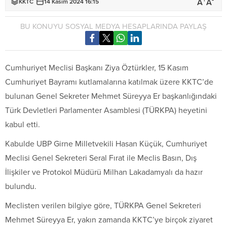
+
-
A
A
KKTC
14 Kasım 2024 16:15
BU KONUYU SOSYAL MEDYA HESAPLARINDA PAYLAŞ
Cumhuriyet Meclisi Başkanı Ziya Öztürkler, 15 Kasım
Cumhuriyet Bayramı kutlamalarına katılmak üzere KKTC’de
bulunan Genel Sekreter Mehmet Süreyya Er başkanlığındaki
Türk Devletleri Parlamenter Asamblesi (TÜRKPA) heyetini
kabul etti.
Kabulde UBP Girne Milletvekili Hasan Küçük, Cumhuriyet
Meclisi Genel Sekreteri Seral Fırat ile Meclis Basın, Dış
İlişkiler ve Protokol Müdürü Milhan Lakadamyalı da hazır
bulundu.
Meclisten verilen bilgiye göre, TÜRKPA Genel Sekreteri
Mehmet Süreyya Er, yakın zamanda KKTC’ye birçok ziyaret