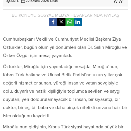
+
-
A
A
KKTC
22 Kasım 2024 12:45
BU KONUYU SOSYAL MEDYA HESAPLARINDA PAYLAŞ
Cumhurbaşkanı Vekili ve Cumhuriyet Meclisi Başkanı Ziya
Öztürkler, bugün ölüm yıl dönümleri olan Dr. Salih Miroğlu ve
Özker Özgür için mesaj yayımladı.
Öztürkler, Miroğlu için yayımladığı mesajda, Miroğlu’nun,
Kıbrıs Türk halkına ve Ulusal Birlik Partisi’ne uzun yıllar çok
değerli hizmetler sunan, yüreği insan ve vatan sevgisiyle
dolu, duyarlı ve nazik kişiliğiyle toplumda sevilen ve saygı
duyulan, yeri doldurulamayacak bir insan, bir siyasetçi, bir
doktor, bir eş, bir baba ve daha birçok nitelikli unvana haiz bir
isim olduğunu kaydetti.
Miroğlu’nun gidişinin, Kıbrıs Türk siyasi hayatında büyük bir