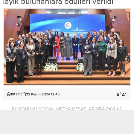
layık bulunanlara ödülleri verildi
+
-
A
A
KKTC
22 Kasım 2024 12:45
BU KONUYU SOSYAL MEDYA HESAPLARINDA PAYLAŞ
Türkiye’de düzenlenen Girişimci Kadın Gücü Yarışması’nın