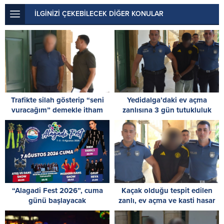
İLGİNİZİ ÇEKEBİLECEK DİĞER KONULAR
Trafikte silah gösterip “seni
Yedidalga’daki ev açma
vuracağım” demekle itham
zanlısına 3 gün tutukluluk
edilen zanlı, tutuksuz
yargılanacak
“Alagadi Fest 2026”, cuma
Kaçak olduğu tespit edilen
günü başlayacak
zanlı, ev açma ve kasti hasar
vermekle de itham ediliyor: 8
gün tutukluluk